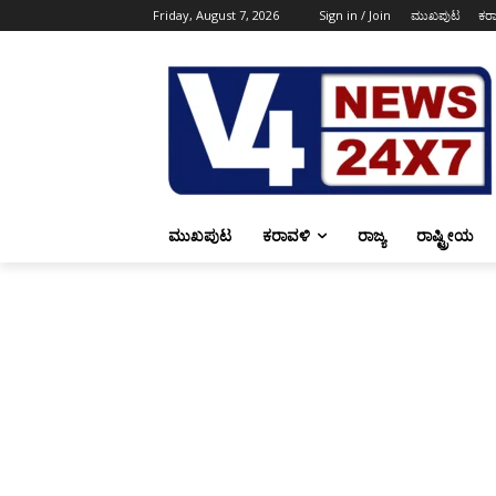
Friday, August 7, 2026
Sign in / Join
ಮುಖಪುಟ
ಕರ
ಮುಖಪುಟ
ಕರಾವಳಿ
ರಾಜ್ಯ
ರಾಷ್ಟ್ರೀಯ