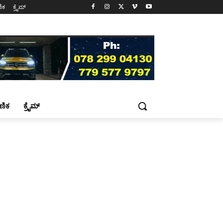
ಷಣಿಕ
ಕ್ರೈಮ್
್ಷಣಿಕ
ಕ್ರೈಮ್