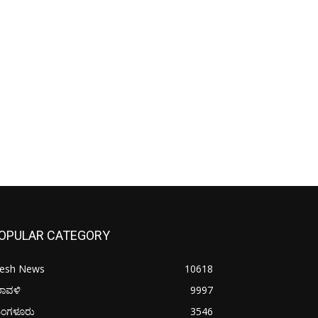
OPULAR CATEGORY
resh News
10618
ರಾವಳಿ
9997
ಂಗಳೂರು
3546