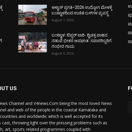
ಉ
ಕೆ
ಆಳ್ವಾಸ್ ಪ್ರಗತಿ–2026 ಉದ್ಯೋಗ ಮೇಳಕ್ಕೆ
ಬಂಟ್ವಾಳದಿಂದ ಉಚಿತ ಬಸ್‌ಗಳ ವ್ಯವಸ್ಥೆ
ಪು
August 7, 2026
ಮ
ರಾ
ಬಂಟ್ವಾಳ: ಟಿಪ್ಪರ್ ಲಾರಿ- ದ್ವಿಚಕ್ರ ವಾಹನ
ಗೆ
ನಡುವೆ ಭೀಕರ ಅಪಘಾತ :ಸವಾರರಿಬ್ಬರಿಗೆ
ರ
ಗಂಭೀರ ಗಾಯ
August 6, 2026
OUT US
F
ews Channel and V4news.Com being the most loved News
nel and web of the people in the coastal Karnataka and
 countries and worldwide; which is well accepted for its
 cast, throwing light over the pressing problems such as
th, art, sports related programmes coupled with