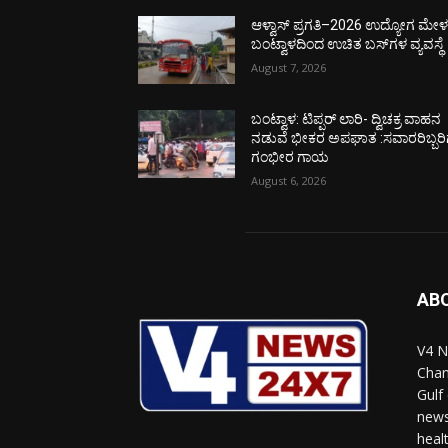
ಆಳ್ವಾಸ್ ಪ್ರಗತಿ–2026 ಉದ್ಯೋಗ ಮೇಳಕ್
ಬಂಟ್ವಾಳದಿಂದ ಉಚಿತ ಬಸ್‌ಗಳ ವ್ಯವಸ್ಥೆ
August 7, 2026
ಬಂಟ್ವಾಳ: ಟಿಪ್ಪರ್ ಲಾರಿ- ದ್ವಿಚಕ್ರ ವಾಹನ
ನಡುವೆ ಭೀಕರ ಅಪಘಾತ :ಸವಾರರಿಬ್ಬರಿ
ಗಂಭೀರ ಗಾಯ
August 6, 2026
AB
V4 N
Chan
Gulf
news
heal