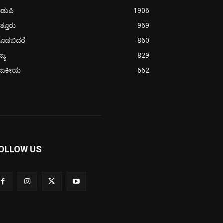
ಡುಪಿ
1906
ತ್ತೂರು
969
ೂಡಬಿದರೆ
860
ಜ್ಯ
829
ಾಜಕೀಯ
662
OLLOW US