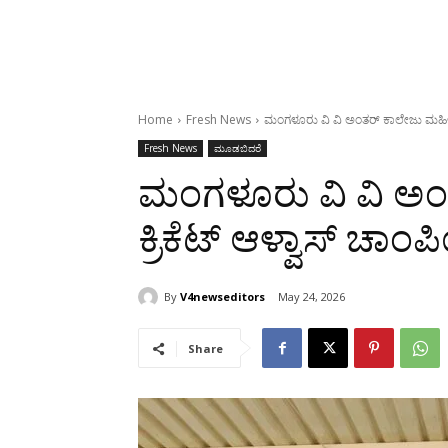
Home
Fresh News
ಮಂಗಳೂರು ವಿ ವಿ ಅಂತರ್ ಕಾಲೇಜು ಮಹಿಳಾ 
Fresh News
ಮೂಡಬಿದರೆ
ಮಂಗಳೂರು ವಿ ವಿ ಅಂ
ಕ್ರಿಕೆಟ್ ಆಳ್ವಾಸ್ ಚಾಂ
By
V4newseditors
May 24, 2026
Share