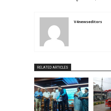
V4newseditors
RELATED ARTICLES