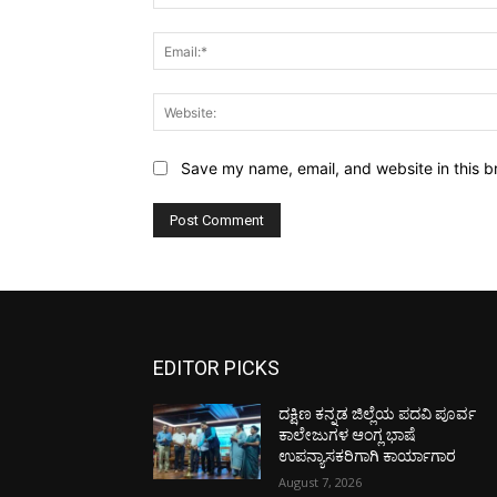
Save my name, email, and website in this b
EDITOR PICKS
ದಕ್ಷಿಣ ಕನ್ನಡ ಜಿಲ್ಲೆಯ ಪದವಿ ಪೂರ್ವ
ಕಾಲೇಜುಗಳ ಆಂಗ್ಲ ಭಾಷೆ
ಉಪನ್ಯಾಸಕರಿಗಾಗಿ ಕಾರ್ಯಾಗಾರ
August 7, 2026