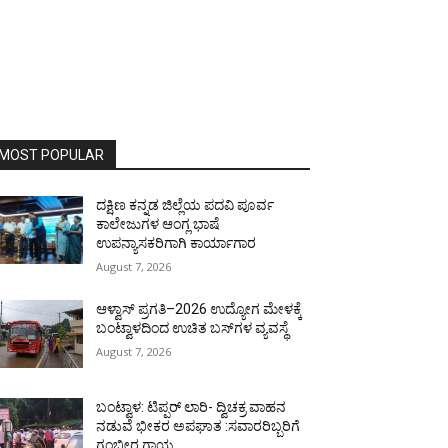
MOST POPULAR
ದಕ್ಷಿಣ ಕನ್ನಡ ಜಿಲ್ಲೆಯ ಪದವಿ ಪೂರ್ವ
ಕಾಲೇಜುಗಳ ಆಂಗ್ಲ ಭಾಷೆ
ಉಪನ್ಯಾಸಕರಿಗಾಗಿ ಕಾರ್ಯಾಗಾರ
August 7, 2026
ಆಳ್ವಾಸ್ ಪ್ರಗತಿ–2026 ಉದ್ಯೋಗ ಮೇಳಕ್ಕೆ
ಬಂಟ್ವಾಳದಿಂದ ಉಚಿತ ಬಸ್‌ಗಳ ವ್ಯವಸ್ಥೆ
August 7, 2026
ಬಂಟ್ವಾಳ: ಟಿಪ್ಪರ್ ಲಾರಿ- ದ್ವಿಚಕ್ರ ವಾಹನ
ನಡುವೆ ಭೀಕರ ಅಪಘಾತ :ಸವಾರರಿಬ್ಬರಿಗೆ
ಗಂಭೀರ ಗಾಯ