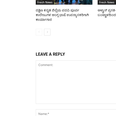
Fresh News
Fresh News
ದಕ್ಷಿಣ ಕನ್ನಡ ಜಿಲ್ಲೆಯ ಪದವಿ ಪೂರ್ವ
ಆಳ್ವಾಸ್ ಪ್ರಗ
ಕಾಲೇಜುಗಳ ಆಂಗ್ಲ ಭಾಷೆ ಉಪನ್ಯಾಸಕರಿಗಾಗಿ
ಬಂಟ್ವಾಳದಿಂದ 
ಕಾರ್ಯಾಗಾರ
LEAVE A REPLY
Comment: