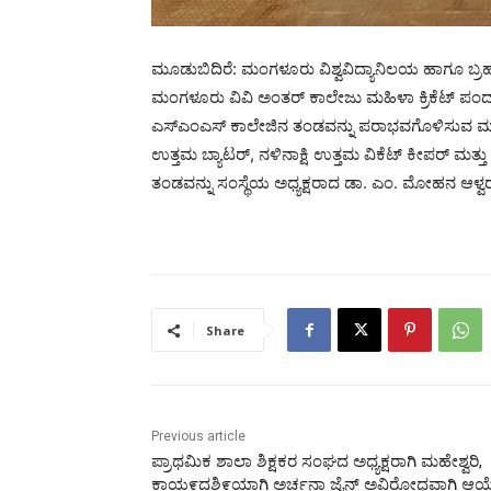
ಮೂಡುಬಿದಿರೆ: ಮಂಗಳೂರು ವಿಶ್ವವಿದ್ಯಾನಿಲಯ ಹಾಗೂ ಬ್ರ
ಮಂಗಳೂರು ವಿವಿ ಅಂತರ್ ಕಾಲೇಜು ಮಹಿಳಾ ಕ್ರಿಕೆಟ್ ಪಂದ್ಯಾ
ಎಸ್‌ಎಂಎಸ್ ಕಾಲೇಜಿನ ತಂಡವನ್ನು ಪರಾಭವಗೊಳಿಸುವ ಮೂ
ಉತ್ತಮ ಬ್ಯಾಟರ್, ನಳಿನಾಕ್ಷಿ ಉತ್ತಮ ವಿಕೆಟ್ ಕೀಪರ್ ಮತ್ತ
ತಂಡವನ್ನು ಸಂಸ್ಥೆಯ ಅಧ್ಯಕ್ಷರಾದ ಡಾ. ಎಂ. ಮೋಹನ ಆಳ್ವರ
Share
Previous article
ಪ್ರಾಥಮಿಕ ಶಾಲಾ ಶಿಕ್ಷಕರ ಸಂಘದ ಅಧ್ಯಕ್ಷರಾಗಿ ಮಹೇಶ್ವರಿ,
ಕಾಯ೯ದಶಿ೯ಯಾಗಿ ಅರ್ಚನಾ ಜೈನ್ ಅವಿರೋಧವಾಗಿ ಆಯ್ಕ