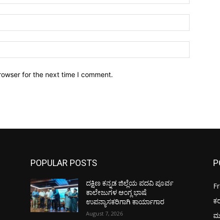
Email:*
Website:
rowser for the next time I comment.
POPULAR POSTS
P
ದಕ್ಷಿಣ ಕನ್ನಡ ಜಿಲ್ಲೆಯ ಪದವಿ ಪೂರ್ವ
F
ಕಾಲೇಜುಗಳ ಆಂಗ್ಲ ಭಾಷೆ
ಕ
ಉಪನ್ಯಾಸಕರಿಗಾಗಿ ಕಾರ್ಯಾಗಾರ
August 7, 2026
ಮ