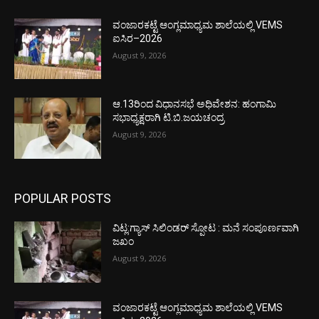
ವಂಜಾರಕಟ್ಟೆ ಆಂಗ್ಲಮಾಧ್ಯಮ ಶಾಲೆಯಲ್ಲಿ VEMS
ಐಸಿರ–2026
August 9, 2026
ಆ.13ರಿಂದ ವಿಧಾನಸಭೆ ಅಧಿವೇಶನ: ಹಂಗಾಮಿ
ಸಭಾಧ್ಯಕ್ಷರಾಗಿ ಟಿ.ಬಿ.ಜಯಚಂದ್ರ
August 9, 2026
POPULAR POSTS
ವಿಟ್ಲ:ಗ್ಯಾಸ್ ಸಿಲಿಂಡರ್ ಸ್ಪೋಟ : ಮನೆ ಸಂಪೂರ್ಣವಾಗಿ
ಜಖಂ
August 9, 2026
ವಂಜಾರಕಟ್ಟೆ ಆಂಗ್ಲಮಾಧ್ಯಮ ಶಾಲೆಯಲ್ಲಿ VEMS