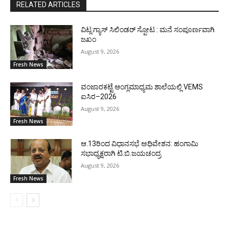
RELATED ARTICLES
ವಿಟ್ಲ:ಗ್ಯಾಸ್ ಸಿಲಿಂಡರ್ ಸ್ಪೋಟ : ಮನೆ ಸಂಪೂರ್ಣವಾಗಿ
ಜಖಂ
August 9, 2026
Fresh News
ವಂಜಾರಕಟ್ಟೆ ಆಂಗ್ಲಮಾಧ್ಯಮ ಶಾಲೆಯಲ್ಲಿ VEMS
ಐಸಿರ–2026
August 9, 2026
Fresh News
ಆ.13ರಿಂದ ವಿಧಾನಸಭೆ ಅಧಿವೇಶನ: ಹಂಗಾಮಿ
ಸಭಾಧ್ಯಕ್ಷರಾಗಿ ಟಿ.ಬಿ.ಜಯಚಂದ್ರ
August 9, 2026
Fresh News