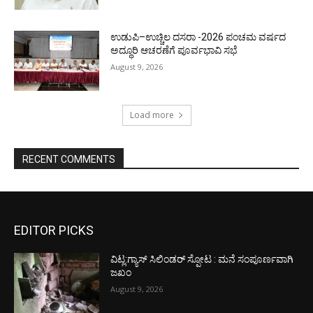
ಉಡುಪಿ–ಉಚ್ಚಿಲ ದಸರಾ -2026 ಪಂಚಮ ವರ್ಷದ
ಅದ್ಧೂರಿ ಆಚರಣೆಗೆ ಪೂರ್ವಭಾವಿ ಸಭೆ
August 9, 2026
Load more
RECENT COMMENTS
EDITOR PICKS
ವಿಟ್ಲ:ಗ್ಯಾಸ್ ಸಿಲಿಂಡರ್ ಸ್ಪೋಟ : ಮನೆ ಸಂಪೂರ್ಣವಾಗಿ
ಜಖಂ
August 9, 2026