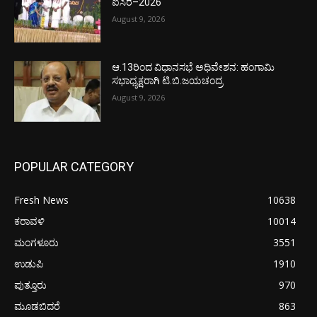
ಐಸಿರ–2026
August 9, 2026
ಆ.13ರಿಂದ ವಿಧಾನಸಭೆ ಅಧಿವೇಶನ: ಹಂಗಾಮಿ
ಸಭಾಧ್ಯಕ್ಷರಾಗಿ ಟಿ.ಬಿ.ಜಯಚಂದ್ರ
August 9, 2026
POPULAR CATEGORY
Fresh News
10638
ಕರಾವಳಿ
10014
ಮಂಗಳೂರು
3551
ಉಡುಪಿ
1910
ಪುತ್ತೂರು
970
ಮೂಡಬಿದರೆ
863