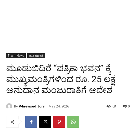
Fresh News
ಮೂಡಬಿದರೆ
ಮೂಡುಬಿದಿರೆ “ಪತ್ರಿಕಾ ಭವನ” ಕ್ಕೆ
ಮುಖ್ಯಮಂತ್ರಿಗಳಿಂದ ರೂ. 25 ಲಕ್ಷ
ಅನುದಾನ ಮಂಜುರಾತಿಗೆ ಆದೇಶ
By
V4newseditors
May 24, 2026
68
0