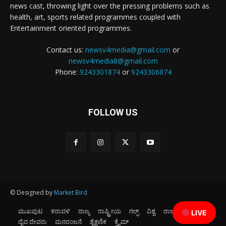
news cast, throwing light over the pressing problems such as
health, art, sports related programmes coupled with
Entertainment oriented programmes.
Contact us:
newsv4media@gmail.com
or
newsv4media8@gmail.com
Phone:
9243301874
or
9243306874
FOLLOW US
© Designed by
Market Bird
ಮುಖಪುಟ
ಕರಾವಳಿ
ರಾಜ್ಯ
ರಾಷ್ಟ್ರೀಯ
ಗಲ್ಫ್
ವಿಶ್ವ
ರಾಜಕೀಯ
ಕ್ರೀಡೆ
LIVE
ದೈವ ದೇವರು
ಮನರಂಜನೆ
ಶೈಕ್ಷಣಿಕ
ಕ್ರೈಮ್