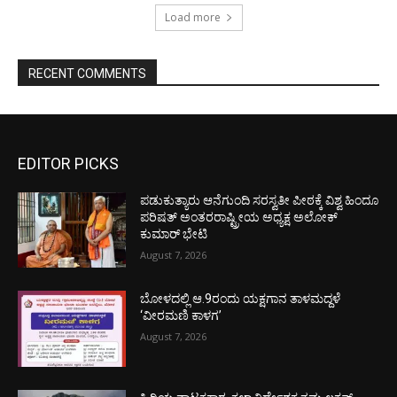
Load more
RECENT COMMENTS
EDITOR PICKS
ಪಡುಕುತ್ಯಾರು ಆನೆಗುಂದಿ ಸರಸ್ವತೀ ಪೀಠಕ್ಕೆ ವಿಶ್ವ ಹಿಂದೂ
ಪರಿಷತ್ ಅಂತರರಾಷ್ಟ್ರೀಯ ಅಧ್ಯಕ್ಷ ಅಲೋಕ್
ಕುಮಾರ್ ಭೇಟಿ
August 7, 2026
ಬೋಳದಲ್ಲಿ ಆ.9ರಂದು ಯಕ್ಷಗಾನ ತಾಳಮದ್ದಳೆ
‘ವೀರಮಣಿ ಕಾಳಗ’
August 7, 2026