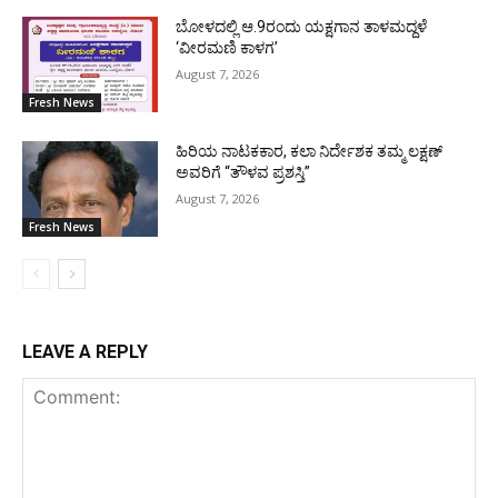
ಬೋಳದಲ್ಲಿ ಆ.9ರಂದು ಯಕ್ಷಗಾನ ತಾಳಮದ್ದಳೆ
‘ವೀರಮಣಿ ಕಾಳಗ’
August 7, 2026
Fresh News
ಹಿರಿಯ ನಾಟಕಕಾರ, ಕಲಾ ನಿರ್ದೇಶಕ ತಮ್ಮ ಲಕ್ಷಣ್
ಅವರಿಗೆ “ತೌಳವ ಪ್ರಶಸ್ತಿ”
August 7, 2026
Fresh News
LEAVE A REPLY