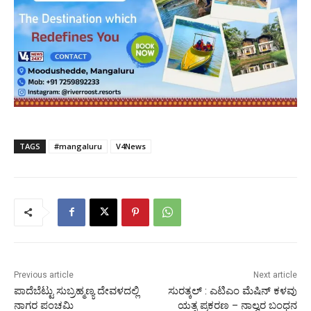
TAGS
#mangaluru
V4News
Previous article
Next article
ಪಾದೆಬೆಟ್ಟು ಸುಬ್ರಹ್ಮಣ್ಯ ದೇವಳದಲ್ಲಿ
ಸುರತ್ಕಲ್‍ : ಎಟಿಎಂ ಮೆಷಿನ್ ಕಳವು
ನಾಗರ ಪಂಚಮಿ
ಯತ್ನ ಪ್ರಕರಣ – ನಾಲ್ವರ ಬಂಧನ