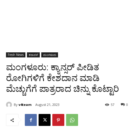
Fresh News
ಕರಾವಳಿ
ಮಂಗಳೂರು
ಮಂಗಳೂರು: ಕ್ಯಾನ್ಸರ್ ಪೀಡಿತ
ರೋಗಿಗಳಿಗೆ ಕೇಶದಾನ ಮಾಡಿ
ಮೆಚ್ಚುಗೆಗೆ ಪಾತ್ರರಾದ ಚಿನ್ನು ಕೊಟ್ಟಾರಿ
By
v4team
August 21, 2023
57
0