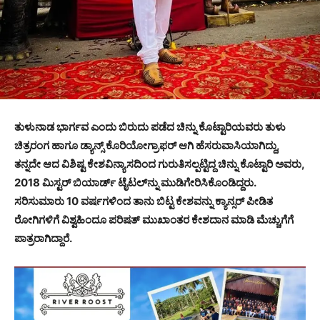
ತುಳುನಾಡ ಭಾರ್ಗವ ಎಂದು ಬಿರುದು ಪಡೆದ ಚಿನ್ನು ಕೊಟ್ಟಾರಿಯವರು ತುಳು
ಚಿತ್ರರಂಗ ಹಾಗೂ ಡ್ಯಾನ್ಸ್ ಕೊರಿಯೋಗ್ರಾಫರ್ ಆಗಿ ಹೆಸರುವಾಸಿಯಾಗಿದ್ದು,
ತನ್ನದೇ ಆದ ವಿಶಿಷ್ಟ ಕೇಶವಿನ್ಯಾಸದಿಂದ ಗುರುತಿಸಲ್ಪಟ್ಟಿದ್ದ ಚಿನ್ನು ಕೊಟ್ಟಾರಿ ಅವರು,
2018 ಮಿಸ್ಟರ್ ಬಿಯಾರ್ಡ್ ಟೈಟಲ್‍ನ್ನು ಮುಡಿಗೇರಿಸಿಕೊಂಡಿದ್ದರು.
ಸರಿಸುಮಾರು 10 ವರ್ಷಗಳಿಂದ ತಾನು ಬಿಟ್ಟ ಕೇಶವನ್ನು ಕ್ಯಾನ್ಸರ್ ಪೀಡಿತ
ರೋಗಿಗಳಿಗೆ ವಿಶ್ವಹಿಂದೂ ಪರಿಷತ್ ಮುಖಾಂತರ ಕೇಶದಾನ ಮಾಡಿ ಮೆಚ್ಚುಗೆಗೆ
ಪಾತ್ರರಾಗಿದ್ದಾರೆ.