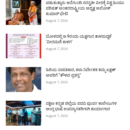
ಪಡುಕುತ್ಯಾರು ಆನೆಗುಂದಿ ಸರಸ್ವತೀ ಪೀಠಕ್ಕೆ ವಿಶ್ವ ಹಿಂದೂ
ಪರಿಷತ್ ಅಂತರರಾಷ್ಟ್ರೀಯ ಅಧ್ಯಕ್ಷ ಅಲೋಕ್
ಕುಮಾರ್ ಭೇಟಿ
August 7, 2026
ಬೋಳದಲ್ಲಿ ಆ.9ರಂದು ಯಕ್ಷಗಾನ ತಾಳಮದ್ದಳೆ
‘ವೀರಮಣಿ ಕಾಳಗ’
August 7, 2026
ಹಿರಿಯ ನಾಟಕಕಾರ, ಕಲಾ ನಿರ್ದೇಶಕ ತಮ್ಮ ಲಕ್ಷಣ್
ಅವರಿಗೆ “ತೌಳವ ಪ್ರಶಸ್ತಿ”
August 7, 2026
ದಕ್ಷಿಣ ಕನ್ನಡ ಜಿಲ್ಲೆಯ ಪದವಿ ಪೂರ್ವ ಕಾಲೇಜುಗಳ
ಆಂಗ್ಲ ಭಾಷೆ ಉಪನ್ಯಾಸಕರಿಗಾಗಿ ಕಾರ್ಯಾಗಾರ
August 7, 2026