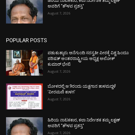
ಹಿರಿಯ ನಾಟಕಕಾರ, ಕಲಾ ನಿರ್ದೇಶಕ ತಮ್ಮ ಲಕ್ಷಣ್
ಅವರಿಗೆ “ತೌಳವ ಪ್ರಶಸ್ತಿ”
August 7, 2026
POPULAR POSTS
ಪಡುಕುತ್ಯಾರು ಆನೆಗುಂದಿ ಸರಸ್ವತೀ ಪೀಠಕ್ಕೆ ವಿಶ್ವ ಹಿಂದೂ
ಪರಿಷತ್ ಅಂತರರಾಷ್ಟ್ರೀಯ ಅಧ್ಯಕ್ಷ ಅಲೋಕ್
ಕುಮಾರ್ ಭೇಟಿ
August 7, 2026
ಬೋಳದಲ್ಲಿ ಆ.9ರಂದು ಯಕ್ಷಗಾನ ತಾಳಮದ್ದಳೆ
‘ವೀರಮಣಿ ಕಾಳಗ’
August 7, 2026
ಹಿರಿಯ ನಾಟಕಕಾರ, ಕಲಾ ನಿರ್ದೇಶಕ ತಮ್ಮ ಲಕ್ಷಣ್
ಅವರಿಗೆ “ತೌಳವ ಪ್ರಶಸ್ತಿ”
August 7, 2026