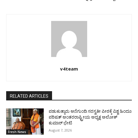
v4team
RELATED ARTICLES
ಪಡುಕುತ್ಯಾರು ಆನೆಗುಂದಿ ಸರಸ್ವತೀ ಪೀಠಕ್ಕೆ ವಿಶ್ವ ಹಿಂದೂ
ಪರಿಷತ್ ಅಂತರರಾಷ್ಟ್ರೀಯ ಅಧ್ಯಕ್ಷ ಅಲೋಕ್
ಕುಮಾರ್ ಭೇಟಿ
August 7, 2026
Fresh News