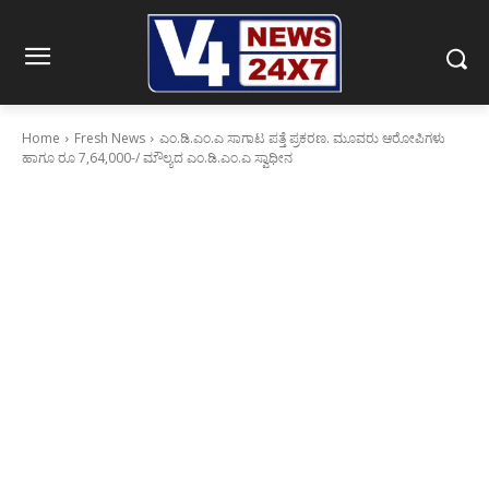
Home
Fresh News
ಎಂ.ಡಿ.ಎಂ.ಎ ಸಾಗಾಟ ಪತ್ತೆ ಪ್ರಕರಣ. ಮೂವರು ಆರೋಪಿಗಳು
ಹಾಗೂ ರೂ 7,64,000-/ ಮೌಲ್ಯದ ಎಂ.ಡಿ.ಎಂ.ಎ ಸ್ವಾಧೀನ