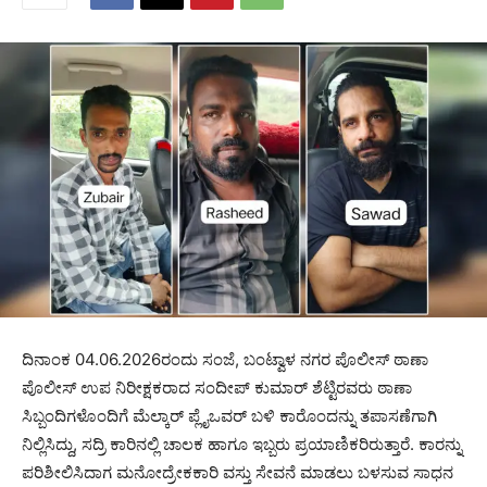
ದಿನಾಂಕ 04.06.2026ರಂದು ಸಂಜೆ, ಬಂಟ್ವಾಳ ನಗರ ಪೊಲೀಸ್ ಠಾಣಾ
ಪೊಲೀಸ್ ಉಪ ನಿರೀಕ್ಷಕರಾದ ಸಂದೀಪ್‌ ಕುಮಾರ್‌ ಶೆಟ್ಟಿರವರು ಠಾಣಾ
ಸಿಬ್ಬಂದಿಗಳೊಂದಿಗೆ ಮೆಲ್ಕಾರ್ ಪ್ಲೈಒವರ್ ಬಳಿ ಕಾರೊಂದನ್ನು ತಪಾಸಣೆಗಾಗಿ
ನಿಲ್ಲಿಸಿದ್ದು, ಸದ್ರಿ ಕಾರಿನಲ್ಲಿ ಚಾಲಕ ಹಾಗೂ ಇಬ್ಬರು ಪ್ರಯಾಣಿಕರಿರುತ್ತಾರೆ. ಕಾರನ್ನು
ಪರಿಶೀಲಿಸಿದಾಗ ಮನೋದ್ರೇಕಕಾರಿ ವಸ್ತು ಸೇವನೆ ಮಾಡಲು ಬಳಸುವ ಸಾಧನ