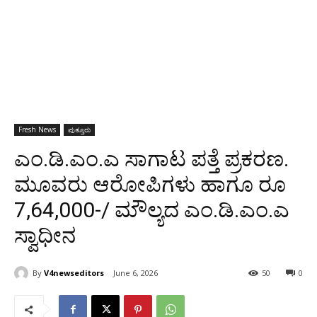
Fresh News
ಪುತ್ತೂರು
ಎಂ.ಡಿ.ಎಂ.ಎ ಸಾಗಾಟ ಪತ್ತೆ ಪ್ರಕರಣ.
ಮೂವರು ಆರೋಪಿಗಳು ಹಾಗೂ ರೂ
7,64,000-/ ಮೌಲ್ಯದ ಎಂ.ಡಿ.ಎಂ.ಎ
ಸ್ವಾಧೀನ
By
V4newseditors
June 6, 2026
50
0