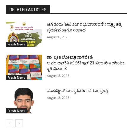
RELATED ARTICLES
ಆ.9ರಂದು ‘ಆಟಿ ತಿಂಗಳ ಭೂತಾರಾಧನೆ’ : ಸಾಕ್ಷ್ಯ ಚಿತ್ರ
ಪ್ರದರ್ಶನ ಹಾಗೂ ಸಂವಾದ
August 8, 2026
Fresh News
ಡಾ. ಪ್ರೀತಿ ಲೋಲಾಕ್ಷ ನಾಗವೇಣಿ
ಅವರ ಅನ್‌ಟಚೆಬಿಲಿಟಿ ಇನ್ 21 ಸೆಂಚುರಿ ಇಂಡಿಯಾ
ಕೃತಿ ಬಿಡುಗಡೆ
August 8, 2026
Fresh News
ಸಂಶುದ್ಧೀನ್ ಎಣ್ಮೂರವರಿಗೆ ಪ.ಗೋ ಪ್ರಶಸ್ತಿ
August 8, 2026
Fresh News