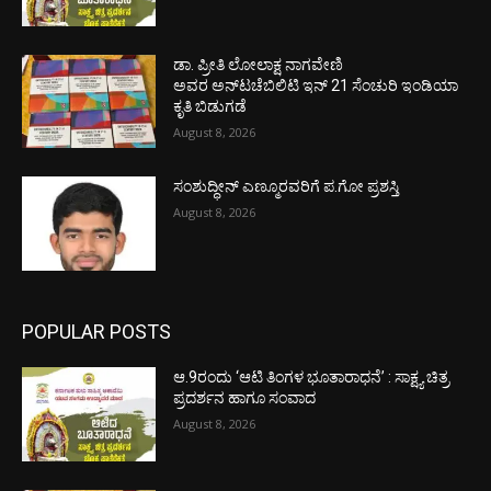
ಡಾ. ಪ್ರೀತಿ ಲೋಲಾಕ್ಷ ನಾಗವೇಣಿ
ಅವರ ಅನ್‌ಟಚೆಬಿಲಿಟಿ ಇನ್ 21 ಸೆಂಚುರಿ ಇಂಡಿಯಾ
ಕೃತಿ ಬಿಡುಗಡೆ
August 8, 2026
ಸಂಶುದ್ಧೀನ್ ಎಣ್ಮೂರವರಿಗೆ ಪ.ಗೋ ಪ್ರಶಸ್ತಿ
August 8, 2026
POPULAR POSTS
ಆ.9ರಂದು ‘ಆಟಿ ತಿಂಗಳ ಭೂತಾರಾಧನೆ’ : ಸಾಕ್ಷ್ಯ ಚಿತ್ರ
ಪ್ರದರ್ಶನ ಹಾಗೂ ಸಂವಾದ
August 8, 2026