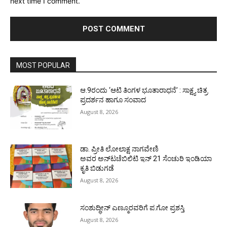
next time I comment.
MOST POPULAR
ಆ.9ರಂದು ‘ಆಟಿ ತಿಂಗಳ ಭೂತಾರಾಧನೆ’ : ಸಾಕ್ಷ್ಯ ಚಿತ್ರ
ಪ್ರದರ್ಶನ ಹಾಗೂ ಸಂವಾದ
August 8, 2026
ಡಾ. ಪ್ರೀತಿ ಲೋಲಾಕ್ಷ ನಾಗವೇಣಿ
ಅವರ ಅನ್‌ಟಚೆಬಿಲಿಟಿ ಇನ್ 21 ಸೆಂಚುರಿ ಇಂಡಿಯಾ
ಕೃತಿ ಬಿಡುಗಡೆ
August 8, 2026
ಸಂಶುದ್ಧೀನ್ ಎಣ್ಮೂರವರಿಗೆ ಪ.ಗೋ ಪ್ರಶಸ್ತಿ
August 8, 2026