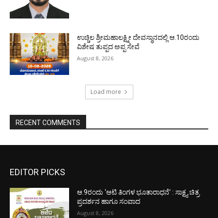
ಉಚ್ಚಿಲ ಶ್ರೀಮಹಾಲಕ್ಷ್ಮೀ ದೇವಸ್ಥಾನದಲ್ಲಿ ಆ.10ರಂದು
ವಿಶೇಷ ತುಪ್ಪದ ಅಪ್ಪ ಸೇವೆ
August 8, 2026
Load more
RECENT COMMENTS
EDITOR PICKS
ಆ.9ರಂದು ‘ಆಟಿ ತಿಂಗಳ ಭೂತಾರಾಧನೆ’ : ಸಾಕ್ಷ್ಯ ಚಿತ್ರ
ಪ್ರದರ್ಶನ ಹಾಗೂ ಸಂವಾದ
August 8, 2026