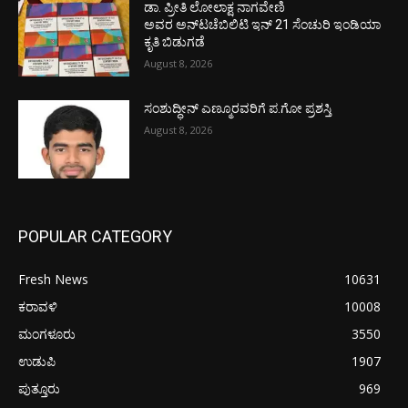
ಡಾ. ಪ್ರೀತಿ ಲೋಲಾಕ್ಷ ನಾಗವೇಣಿ
ಅವರ ಅನ್‌ಟಚೆಬಿಲಿಟಿ ಇನ್ 21 ಸೆಂಚುರಿ ಇಂಡಿಯಾ
ಕೃತಿ ಬಿಡುಗಡೆ
August 8, 2026
ಸಂಶುದ್ಧೀನ್ ಎಣ್ಮೂರವರಿಗೆ ಪ.ಗೋ ಪ್ರಶಸ್ತಿ
August 8, 2026
POPULAR CATEGORY
Fresh News
10631
ಕರಾವಳಿ
10008
ಮಂಗಳೂರು
3550
ಉಡುಪಿ
1907
ಪುತ್ತೂರು
969