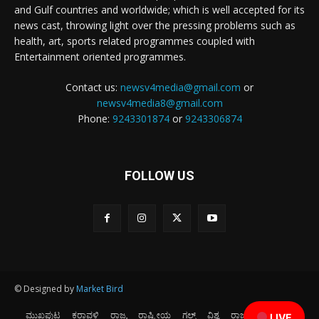
and Gulf countries and worldwide; which is well accepted for its
news cast, throwing light over the pressing problems such as
health, art, sports related programmes coupled with
Entertainment oriented programmes.
Contact us:
newsv4media@gmail.com
or
newsv4media8@gmail.com
Phone:
9243301874
or
9243306874
FOLLOW US
© Designed by
Market Bird
ಮುಖಪುಟ
ಕರಾವಳಿ
ರಾಜ್ಯ
ರಾಷ್ಟ್ರೀಯ
ಗಲ್ಫ್
ವಿಶ್ವ
ರಾಜಕೀಯ
ಕ್ರೀಡೆ
LIVE