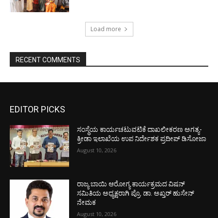
Load more
RECENT COMMENTS
EDITOR PICKS
ಸಂಸ್ಥೆಯ ಕಾರ್ಯಚಟುವಟಿಕೆ ದಾಖಲೀಕರಣ ಅಗತ್ಯ-
ಕ್ರೀಡಾ ಇಲಾಖೆಯ ಉಪ ನಿರ್ದೇಶಕ ಪ್ರದೀಪ್ ಡಿಸೋಜಾ
August 10, 2026
ರಾಜ್ಯ ಬಾಯಿ ಆರೋಗ್ಯ ಕಾರ್ಯಕ್ರಮದ ವಿಷನ್
ಸಮಿತಿಯ ಅಧ್ಯಕ್ಷರಾಗಿ ಪ್ರೊ. ಡಾ. ಅಖ್ತರ್ ಹುಸೇನ್
ನೇಮಕ
August 10, 2026