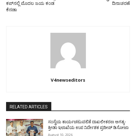
ಕಪ್‌ನಲ್ಲಿ ಮೊದಲ ಜಯ ಕಂಡ
ದಿನಾಚರಣೆ
ಕೆನಡಾ
V4newseditors
RELATED ARTICLES
ಸಂಸ್ಥೆಯ ಕಾರ್ಯಚಟುವಟಿಕೆ ದಾಖಲೀಕರಣ ಅಗತ್ಯ-
ಕ್ರೀಡಾ ಇಲಾಖೆಯ ಉಪ ನಿರ್ದೇಶಕ ಪ್ರದೀಪ್ ಡಿಸೋಜಾ
August 10, 2026