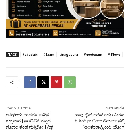
TAGS
#abudabi
#Exam
#nagapura
#neetexam
V4News
Previous article
Next article
ಆತಿಥೇಯ ತಂಡಗಳ ಸುದಿನ
ಕಾಪು ಲೈಟ್ ಹೌಸ್ ಕಡಲ ತೀರದ
ಶುಕ್ರವಾರ | ನಾಕೌಟಿಗೆ ನುಗ್ಗಿದ
ಓಶಿಯನ್ ಬೀಚ್ ರೆಸಾರ್ಟ್ ನಲ್ಲಿ
ಮೊದಲ ತಂಡ ಮೆಕ್ಸಿಕೋ | ವಿಶ್ವ
“ಅಂತರರಾಷ್ಟ್ರೀಯ ಯೋಗ