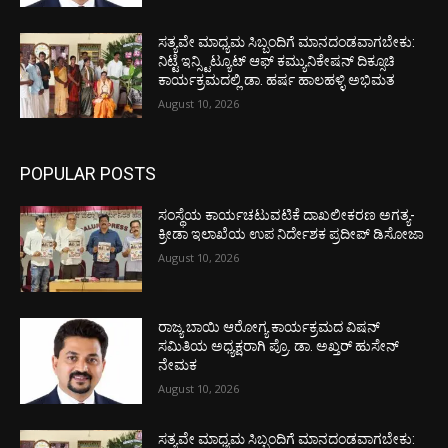
ಸತ್ಯವೇ ಮಾಧ್ಯಮ ಸಿಬ್ಬಂದಿಗೆ ಮಾನದಂಡವಾಗಬೇಕು:
ನಿಟ್ಟೆ ಇನ್ಸ್ಟಿಟ್ಯೂಟ್ ಆಫ್ ಕಮ್ಯುನಿಕೇಷನ್ ದಿಕ್ಸೂಚಿ
ಕಾರ್ಯಕ್ರಮದಲ್ಲಿ ಡಾ. ಹರ್ಷ ಹಾಲಹಳ್ಳಿ ಅಭಿಮತ
August 10, 2026
POPULAR POSTS
ಸಂಸ್ಥೆಯ ಕಾರ್ಯಚಟುವಟಿಕೆ ದಾಖಲೀಕರಣ ಅಗತ್ಯ-
ಕ್ರೀಡಾ ಇಲಾಖೆಯ ಉಪ ನಿರ್ದೇಶಕ ಪ್ರದೀಪ್ ಡಿಸೋಜಾ
August 10, 2026
ರಾಜ್ಯ ಬಾಯಿ ಆರೋಗ್ಯ ಕಾರ್ಯಕ್ರಮದ ವಿಷನ್
ಸಮಿತಿಯ ಅಧ್ಯಕ್ಷರಾಗಿ ಪ್ರೊ. ಡಾ. ಅಖ್ತರ್ ಹುಸೇನ್
ನೇಮಕ
August 10, 2026
ಸತ್ಯವೇ ಮಾಧ್ಯಮ ಸಿಬ್ಬಂದಿಗೆ ಮಾನದಂಡವಾಗಬೇಕು: