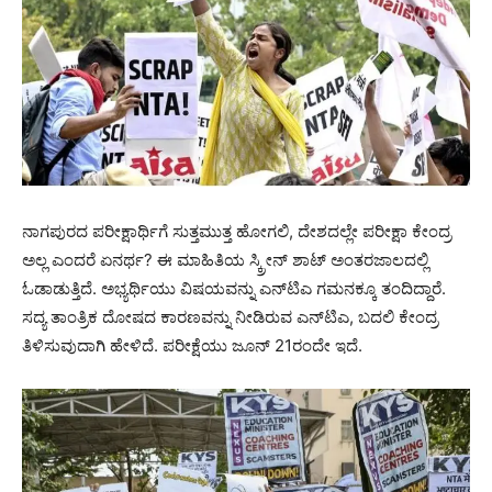
ನಾಗಪುರದ ಪರೀಕ್ಷಾರ್ಥಿಗೆ ಸುತ್ತಮುತ್ತ ಹೋಗಲಿ, ದೇಶದಲ್ಲೇ ಪರೀಕ್ಷಾ ಕೇಂದ್ರ
ಅಲ್ಲ ಎಂದರೆ ಏನರ್ಥ? ಈ ಮಾಹಿತಿಯ ಸ್ಕ್ರೀನ್ ಶಾಟ್ ಅಂತರಜಾಲದಲ್ಲಿ
ಓಡಾಡುತ್ತಿದೆ. ಅಭ್ಯರ್ಥಿಯು ವಿಷಯವನ್ನು ಎನ್‌ಟಿಎ ಗಮನಕ್ಕೂ ತಂದಿದ್ದಾರೆ.
ಸದ್ಯ ತಾಂತ್ರಿಕ ದೋಷದ ಕಾರಣವನ್ನು ನೀಡಿರುವ ಎನ್‌ಟಿಎ, ಬದಲಿ ಕೇಂದ್ರ
ತಿಳಿಸುವುದಾಗಿ ಹೇಳಿದೆ. ಪರೀಕ್ಷೆಯು ಜೂನ್ 21ರಂದೇ ಇದೆ.