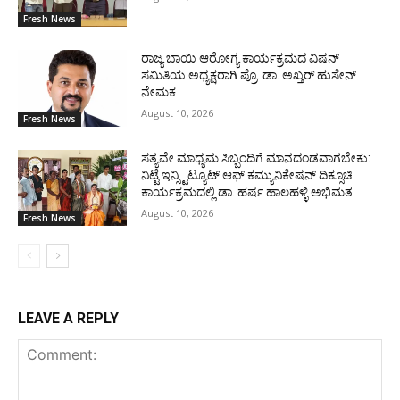
Fresh News
ರಾಜ್ಯ ಬಾಯಿ ಆರೋಗ್ಯ ಕಾರ್ಯಕ್ರಮದ ವಿಷನ್
ಸಮಿತಿಯ ಅಧ್ಯಕ್ಷರಾಗಿ ಪ್ರೊ. ಡಾ. ಅಖ್ತರ್ ಹುಸೇನ್
ನೇಮಕ
August 10, 2026
Fresh News
ಸತ್ಯವೇ ಮಾಧ್ಯಮ ಸಿಬ್ಬಂದಿಗೆ ಮಾನದಂಡವಾಗಬೇಕು:
ನಿಟ್ಟೆ ಇನ್ಸ್ಟಿಟ್ಯೂಟ್ ಆಫ್ ಕಮ್ಯುನಿಕೇಷನ್ ದಿಕ್ಸೂಚಿ
ಕಾರ್ಯಕ್ರಮದಲ್ಲಿ ಡಾ. ಹರ್ಷ ಹಾಲಹಳ್ಳಿ ಅಭಿಮತ
August 10, 2026
Fresh News
LEAVE A REPLY