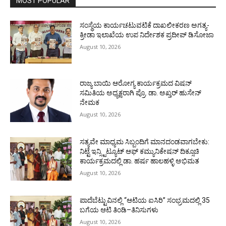
MOST POPULAR
ಸಂಸ್ಥೆಯ ಕಾರ್ಯಚಟುವಟಿಕೆ ದಾಖಲೀಕರಣ ಅಗತ್ಯ-
ಕ್ರೀಡಾ ಇಲಾಖೆಯ ಉಪ ನಿರ್ದೇಶಕ ಪ್ರದೀಪ್ ಡಿಸೋಜಾ
August 10, 2026
ರಾಜ್ಯ ಬಾಯಿ ಆರೋಗ್ಯ ಕಾರ್ಯಕ್ರಮದ ವಿಷನ್
ಸಮಿತಿಯ ಅಧ್ಯಕ್ಷರಾಗಿ ಪ್ರೊ. ಡಾ. ಅಖ್ತರ್ ಹುಸೇನ್
ನೇಮಕ
August 10, 2026
ಸತ್ಯವೇ ಮಾಧ್ಯಮ ಸಿಬ್ಬಂದಿಗೆ ಮಾನದಂಡವಾಗಬೇಕು:
ನಿಟ್ಟೆ ಇನ್ಸ್ಟಿಟ್ಯೂಟ್ ಆಫ್ ಕಮ್ಯುನಿಕೇಷನ್ ದಿಕ್ಸೂಚಿ
ಕಾರ್ಯಕ್ರಮದಲ್ಲಿ ಡಾ. ಹರ್ಷ ಹಾಲಹಳ್ಳಿ ಅಭಿಮತ
August 10, 2026
ಪಾದೆಬೆಟ್ಟುವಿನಲ್ಲಿ “ಆಟಿಯ ಐಸಿರಿ’’ ಸಂಭ್ರಮದಲ್ಲಿ 35
ಬಗೆಯ ಆಟಿ ತಿಂಡಿ–ತಿನಿಸುಗಳು
August 10, 2026