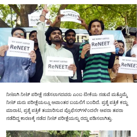
ನೀಟಾಗಿ ನೀಟ್ ಪರೀಕ್ಷೆ ನಡೆಸಲಾಗದವರು ಎಂಬ ಟೀಕೆಯ ನಡುವೆ ಮತ್ತೊಮ್ಮೆ
ನೀಟ್ ಮರು ಪರೀಕ್ಷೆಯಲ್ಲೂ ಅವಾಂತರ ಬಯಲಿಗೆ ಬಂದಿದೆ. ಪ್ರಶ್ನೆ ಪತ್ರಿಕೆ ಕದ್ದು
ಮಾರಾಟ, ಪ್ರಶ್ನೆ ಪತ್ರಿಕೆ ತಯಾರಿಸುವ ಪ್ರೊಫೆಸರ್‌ಗಳಿಂದಲೇ ಅಪರಾ ತಪರಾ
ನಡೆದಿದ್ದ ಕಾರಣಕ್ಕೆ ನಡೆದ ನೀಟ್ ಪರೀಕ್ಷೆಯನ್ನು ರದ್ದು ಪಡಿಸಲಾಗಿತ್ತು.