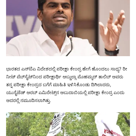
ಭಾರತದ ಎನ್‌ಟಿಎ ವಿದೇಶದಲ್ಲಿ ಪರೀಕ್ಷಾ ಕೇಂದ್ರ ಹೇಗೆ ಹೊಂದಲು ಸಾಧ್ಯ? ರೀ
ನೀಟ್ ವೆಬ್‌ಸೈಟ್‌ನಿಂದ ಪರೀಕ್ಷಾರ್ಥಿ ಅಬ್ದುಲ್ಲಾ ಮೊಹಮ್ಮದ್ ತಾಲಿಬ್ ಅವರು
ತನ್ನ ಪರೀಕ್ಷಾ ಕೇಂದ್ರದ ಬಗೆಗೆ ಮಾಹಿತಿ ಇಳಿಸಿಕೊಂಡು ದಿಗಿಲಾದರು,
ಯುನೈಟೆಡ್ ಅರಬ್ ಎಮಿರೇಟ್ಸ್‌ನ ಅಬುದಾಬಿಯಲ್ಲಿ ಪರೀಕ್ಷಾ ಕೇಂದ್ರ ಎಂದು
ಅದರಲ್ಲಿ ನಮೂದಿಸಲಾಗಿತ್ತು.