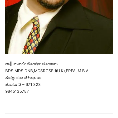
ಡಾ|| ಮುರಲೀ ಮೋಹನ್ ಚೂಂತಾರು
BDS,MDS,DNB,MOSRCSEd(U.K),FPFA, M.B.A
ಸುರಕ್ಷಾದಂತ ಚಿಕಿತ್ಸಾಲಯ
ಹೊಸಂಗಡಿ – 671 323
9845135787