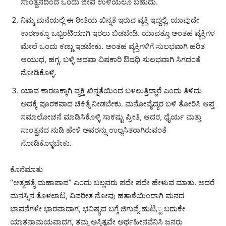
ಸಾಂತ್ವನದಿಂದ ಒಂದು ಜೀವ ಉಳಿಯಲೂ ಬಹುದು.
ನಿಮ್ಮ ಮನೆಯಲ್ಲಿ ಈ ರೀತಿಯ ಖಿನ್ನತೆ ಇರುವ ವ್ಯಕ್ತಿ ಇದ್ದಲ್ಲಿ, ಯಾವುದೇ
ಕಾರಣಕ್ಕೂ ಒಬ್ಬಂಟಿಯಾಗಿ ಇರಲು ಬಿಡಬೇಡಿ. ಯಾವತ್ತೂ ಅಂತಹ ವ್ಯಕ್ತಿಗಳ
ಮೇಲೆ ಒಂದು ಕಣ್ಣು ಇಡಬೇಕು. ಅಂತಹ ವ್ಯಕ್ತಿಗಳಿಗೆ ಸುಲಭವಾಗಿ ಹರಿತ
ಆಯುಧ, ಹಗ್ಗ, ಬಳ್ಳಿ ಅಥವಾ ವಿಷಕಾರಿ ಔಷಧಿ ಸುಲಭವಾಗಿ ಸಿಗದಂತೆ
ನೋಡಿಕೊಳ್ಳಿ.
ಯಾವ ಕಾರಣಕ್ಕಾಗಿ ವ್ಯಕ್ತಿ ಖಿನ್ನತೆಯಿಂದ ಬಳಲುತ್ತಿದ್ದಾರೆ ಎಂದು ತಿಳಿದು
ಅದಕ್ಕೆ ಪೂರಕವಾದ ಚಿಕಿತ್ಸೆ ನೀಡಬೇಕು. ಮನೋವೈದ್ಯರ ಬಳಿ ತೋರಿಸಿ ಆಪ್ತ
ಸಮಾಲೋಚನೆ ಮಾಡಿಸಿಕೊಳ್ಳಿ ಸಾಕಷ್ಟು ಪ್ರೀತಿ, ಆದರ, ಧೈರ್ಯ ಮತ್ತು
ಸಾಂತ್ವನದ ನುಡಿ ಹೇಳಿ ಅವರನ್ನು ಉಲ್ಲಸಿತರಾಗಿರುವಂತೆ
ನೋಡಿಕೊಳ್ಳಬೇಕು.
ಕೊನೆಮಾತು
“ಆತ್ಮಹತ್ಯೆ ಮಹಾಪಾಪ” ಎಂದು ಬಲ್ಲವರು ಪದೇ ಪದೇ ಹೇಳುವ ಮಾತು. ಅದರೆ
ಮನಸ್ಸಿನ ತೊಳಲಾಟ, ವಿಪರೀತ ನೋವು ಹತಾಶೆಯಿಂದಾಗಿ ಮನದ
ಭಾವನೆಗಳೇ ಭಾರವಾದಾಗ, ಭವಿಷ್ಯದ ಬಗ್ಗೆ ಜಿಗುಪ್ಸೆ ಹುಟಿ,್ಟ ಬದುಕೇ
ಯಾತನಾಮಯವಾದಗ, ತಮ್ಮ ಅಸ್ತಿತ್ವವೇ ಅರ್ಥಹೀನವೆನಿಸಿ ಜನರು