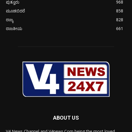
ಪುತ್ತೂರು
968
ಮೂಡಬಿದರೆ
858
ರಾಜ್ಯ
828
ರಾಜಕೀಯ
661
ABOUT US
V4 News Channel and V4news.Com being the most loved