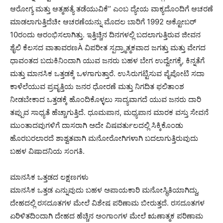
ಆರೋಗ್ಯ ಮತ್ತು ಆತ್ಮಹತ್ಯೆ ತಡೆಯುವಿಕೆ’’ ಎಂಬ ದ್ಯೇಯ ವಾಕ್ಯದೊಂದಿಗೆ ಆಚರಣೆ
ಮಾಡಲಾಗುತ್ತಿದೆಚೀ ಆಚರಣೆಯನ್ನು ಮೊದಲ ಬಾರಿಗೆ 1992 ಅಕ್ಟೋಬರ್
10ರಂದು ಆರಂಭಿಸಲಾಗಿತ್ತು. ಇತ್ತಿಚ್ಚಿನ ದಿನಗಳಲ್ಲಿ ಬದಲಾಗುತ್ತಿರುವ ಜೀವನ
ಶೈಲಿ ಕೆಲಸದ ವಾತಾವರಣÀ ವಿಪರೀತ ಸ್ಪದ್ರ್ಮಾತ್ಮಕವಾದ ಜಗತ್ತು ಮತ್ತು ವೇಗದ
ಧಾವಂತದ ಬದುಕಿನಿಂದಾಗಿ ಯುವ ಜನರು ಬಹಳ ಬೇಗ ಉದ್ವೇಗಕ್ಕೆ, ಕಿನ್ನತೆಗೆ
ಮತ್ತು ಮಾನಸಿಕ ಒತ್ತಡಕ್ಕೆ ಒಳಗಾಗುತ್ತಾರೆ. ಉಸಿರುಗಟ್ಟಿಸುವ ಪೈಪೋಟಿ ಸದಾ
ಕಾಳೆಲೆಯುವ ಪ್ರವೃತ್ತಿಯ ಜನರ ಧೋರಣೆ ಮತ್ತು ನಿಗದಿತ ಫಲಿತಾಂಶ
ನೀಡಬೇಕಾದ ಒತ್ತಡಕ್ಕೆ ಹೊಂದಿಕೊಳ್ಳಲು ಸಾದ್ಯವಾಗದೆ ಯುವ ಜನರು ದಾರಿ
ತಪ್ಪುವ ಸಾಧ್ಯತೆ ಹೆಚ್ಚಾಗುತ್ತಿದೆ. ಧೂಮಪಾನ, ಮಧ್ಯಪಾನ ಮಾರಕ ವಸ್ತು ಸೇವನೆ
ಮುಂತಾದವುಗಳಿಗೆ ದಾಸರಾಗಿ ಅದೇ ವಿಷವರ್ತುಲದಲ್ಲಿ ಸಿಕ್ಕಿಕೊಂಡು
ಹೊರಬರಲಾರದೆ ಶಾಶ್ವತವಾಗಿ ಮನೋರೋಗಿಗಳಾಗಿ ಬದಲಾಗುತ್ತಿರುವುದು
ಬಹಳ ವಿಷಾದನಿಯ ಸಂಗತಿ.
ಮಾನಸಿಕ ಒತ್ತಡದ ಲಕ್ಷಣಗಳು
ಮಾನಸಿಕ ಒತ್ತಡ ಎನ್ನುವುದು ಬಹಳ ಅಪಾಯಕಾರಿ ಮನೋಸ್ಥಿತಿಯಾಗಿದ್ದು,
ದೇಹದಲ್ಲಿ ರಸದೂತಗಳ ಮೇಲೆ ವಿಶೇಷ ಪರಿಣಾಮ ಬೀರುತ್ತದೆ. ರಸದೂತಗಳ
ಏರಿಳಿತದಿಂದಾಗಿ ದೇಹದ ಹೆಚ್ಚಿನ ಅಂಗಾಂಗಳ ಮೇಲೆ ಋಣಾತ್ಮಕ ಪರಿಣಾಮ