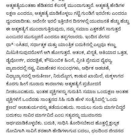
ಆತ್ಮಹತ್ಯೆಯಂತಹಾ ಹೆಡಿತನದ ಕೆಲಸಕ್ಕೆ ಮುಂದಾಗುತ್ತಾರೆ. ಆತ್ಮಹತ್ಯೆ ಹೇಡಿಗಳ
ಲಕ್ಷಣ ಎಂದರೂ, ಆತ್ಮಹತ್ಯೆ ಮಾಡಿಕೊಳ್ಳಲು ಗಟ್ಟಿ ಗುಂಡಿಗೆ ಇರಬೇಕು ಎಂದರೂ
ದ್ವಂದವಾದೀತು. ಅದೇನೇ ಇರಲಿ ಇತ್ತೀಚಿನ ದಿನಗಳಲ್ಲಿ ಯುವಜನತೆ ಹೆಚ್ಚು ಹೆಚ್ಚು
ಈ ಆತ್ಮಹತ್ಯೆಗೆ ಮುಂದಾಗುತ್ತಿರುವುದು, ನಮ್ಮ ಸಮಾಜ ಎತ್ತಕಡೆಗೆ ಸಾಗುತ್ತದೆ
ಎಂಬುದರ ಮುನ್ಸೂಚನೆ ಎಂದರೂ ತಪ್ಪಗಲಾರದು. ಇಂದಿನ ವೇಗದ
ಧಾªಂÀತದ, ಸರ್ಧಾತ್ಮಕ ಮತ್ತು ಯಾಂತ್ರಿಕ ಬದುಕಿನಲ್ಲಿ ಎಲ್ಲವೂ ಕಣ್ಣು
ಮಿಟುಕಿಸುವುದರೊಳಗೆ ಆಗಿ ಹೋಗುತ್ತದೆ. ಆತಂಕ, ಖಿನ್ನತೆ, ಅತಿಯಾದ ಒತ್ತಡ,
ಡೈವೋರ್ಸ್, ವರದಕ್ಷಿಣೆ, ಕೌಟುಂಬಿಕ ಹಿಂಸೆ, ಪ್ರೀತಿ ಪ್ರೇಮದ ವೈಫಲ್ಯ,
ವ್ಯಾಪಾರದಲ್ಲಿ ನಷ್ಟ, ವಿವಾಹೇತರ ಸಂಬಂಧಗಳು, ಅರ್ಥಿಕ ಅಡಚಣೆ,
ವಿಧ್ಯಾಬ್ಯಾಸದಲ್ಲಿ ಅನುತೀರ್ಣ, ನಿರುದ್ಯೋಗ, ಕಾಡುವ ಖಾಯಿಲೆ, ಮಕ್ಕಳಾಗದ
ಕೊರಗು ಹೀಗೆ ನೂರಾರು ಕಾರಣಗಳು ಆತ್ಮಹತ್ಯೆಗೆ ಪ್ರಚೋದನೆ
ನೀಡಲೂಬಹುದು. ಇಂತಹ ವ್ಯಕ್ತಿಗಳನ್ನು ಗುರುತಿಸಿ ಸಮಾಜ ಒಂದುಕ್ಷಣ ಅಂತಹ
ವ್ಯಕ್ತಿಗಳಿಗೆ ಒಂದೆರಡು ಸಾಂತ್ವನದ ಸಿಹಿ ನುಡಿ ಹೇಳಿ ಸಂತೈಸಿದಲ್ಲಿ ‘ಒಂದು
ಕ್ಷಣದ’ ಅಚಾತುರ್ಯವನ್ನು ತಡೆಯಬಹುದು. ಸಾಯಲು ನೂರು ಮಾರ್ಗವಿದ್ದರೆ
ಬದುಕಲು ಸಾವಿರ ಮಾರ್ಗವಿದೆ ಎಂಬ ಸತ್ಯವನ್ನು ಯುವಜನರು
ಅರ್ಥಮಾಡಿಕೊಳ್ಳಬೆಕು. ಬದುಕಿ, ಸಾಧಿಸಿ ತೋರಿಸಬೆಕಾದ ಹೊತ್ತಲ್ಲಿ ಕ್ಷುಲ್ಲಕ
ನೋವಿಗಾಗಿ ಸಾವಿಗೆ ಶರಣಾಗಿ ಹೇಡಿಗಳಾಗುವ ಬದಲು, ಛಲದಿಂದ ಜೀವನದ