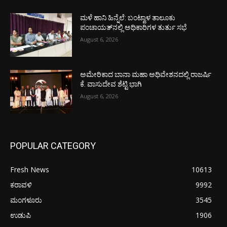
ಮಳೆ ಹಾನಿ ಹಿನ್ನೆಲೆ: ಬಂಟ್ವಾಳ ತಾಲೂಕು
ಪಂಚಾಯತ್‌ನಲ್ಲಿ ಅಧಿಕಾರಿಗಳ ತುರ್ತು ಸಭೆ
August 6, 2026
ಅಮೇರಿಕಾದ ಬಾನಾ ಮಹಾ ಅಧಿವೇಶನದಲ್ಲಿ ರಾಜರ್ಷಿ
ಕೆ. ವಾಸುದೇವ ಶೆಟ್ಟಿ ಭಾಗಿ
August 6, 2026
POPULAR CATEGORY
Fresh News
10613
ಕರಾವಳಿ
9992
ಮಂಗಳೂರು
3545
ಉಡುಪಿ
1906