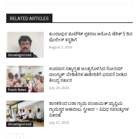
RELATED ARTICLES
ಕುಂದಾಪುರ ಶೂಟೌಟ್ ಪ್ರಕರಣ:ಆರೋಪಿ ಡೆರಿಕ್ 5 ದಿನ
ಪೊಲೀಸ್ ಕಸ್ಟಡಿಗೆ
August 3, 2026
Uncategorized
ಉಪವಾಸ ಸತ್ಯಾಗ್ರಹ ಅಂತ್ಯಗೊಳಿಸಿದ ಸೋನಮ್
ವಾಂಗ್ಚುಕ್: ಬೇಡಿಕೆಗಳ ಈಡೇರಿಕೆಗೆ ಭರವಸೆ ನೀಡಿದ
ಕೇಂದ್ರ ಸರ್ಕಾರ
July 24, 2026
Fresh News
ಶಾಸಕರಿಂದ ಬಡಾ ಗ್ರಾಮ ಪಂಚಾಯತ್ ವ್ಯಾಪ್ತಿಯ
ಗ್ರಾಮಸ್ಥರ ಅಹವಾಲು ಸ್ವೀಕಾರ – ವಿವಿಧ ಸವಲತ್ತುಗಳ
ವಿತರಣೆ
July 21, 2026
Uncategorized