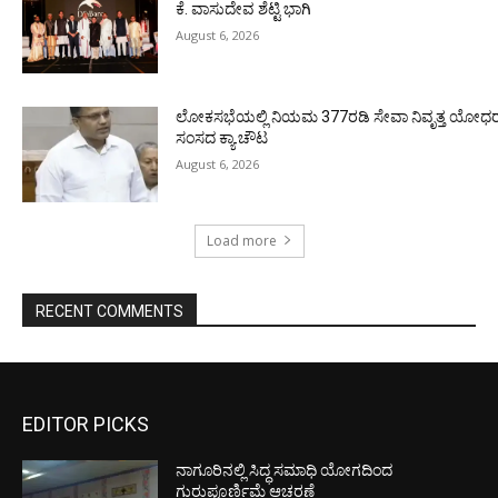
ಕೆ. ವಾಸುದೇವ ಶೆಟ್ಟಿ ಭಾಗಿ
August 6, 2026
ಲೋಕಸಭೆಯಲ್ಲಿ ನಿಯಮ 377ರಡಿ ಸೇವಾ ನಿವೃತ್ತ ಯೋಧರ ಪ
ಸಂಸದ ಕ್ಯಾ.ಚೌಟ
August 6, 2026
Load more
RECENT COMMENTS
EDITOR PICKS
ನಾಗೂರಿನಲ್ಲಿ ಸಿದ್ಧ ಸಮಾಧಿ ಯೋಗದಿಂದ
ಗುರುಪೂರ್ಣಿಮೆ ಆಚರಣೆ