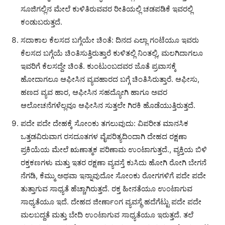
ಸೂಜಿಗಲ್ಲಿನ ಮೇಲೆ ಕುಳಿತಿರುವವರ ರೀತಿಯಲ್ಲಿ ಚಡಪಡಿಕೆ ಇವರಲ್ಲಿ
ಕಂಡುಬರುತ್ತದೆ.
ಸದಾಕಾಲ ಕೆಲಸದ ಬಗ್ಗೆಯೇ ಚಿಂತೆ: ದಿನದ ಎಲ್ಲಾ ಗಂಟೆಯೂ ಇವರು
ಕೆಲಸದ ಬಗ್ಗೆಯೆ ಚಿಂತಿಸುತ್ತಿರುತ್ತಾರೆ ಕುಳಿತಲ್ಲಿ ನಿಂತಲ್ಲಿ, ಮಲಗಿದಾಗಲೂ
ಇವರಿಗೆ ಕೆಲಸದ್ದೇ ಚಿಂತೆ. ಕುಂಟುಂಬದವರ ಜೊತೆ ಪ್ರವಾಸಕ್ಕೆ
ಹೋದಾಗಲೂ ಆಫೀಸಿನ ವ್ಯವಹಾರದ ಬಗ್ಗೆ ಚಿಂತಿಸಿರುತ್ತಾರೆ. ಆಫೀಸು,
ಹಣದ ವ್ಯವ ಹಾರ, ಆಫೀಸಿನ ಸಹದ್ಯೋಗಿ ಹಾಗೂ ಅವರ
ಆಲೋಚನೆಗಳೆಲ್ಲವೂ ಆಫೀಸಿನ ಸುತ್ತಲೇ ಗಿರಕಿ ಹೊಡೆಯುತ್ತಿರುತ್ತದೆ.
ಪದೇ ಪದೇ ದೇಹಕ್ಕೆ ಸೋಂಕು ತಗಲುವುದು: ವಿಪರೀತ ಮಾನಸಿಕ
ಒತ್ತಡವಿರುವಾಗ ರಸದೂತಗಳ ವೈಪರಿತ್ಯದಿಂದಾಗಿ ದೇಹದ ರಕ್ಷಣಾ
ಪ್ರಕಿಯೆಯ ಮೇಲೆ ಋಣಾತ್ಮಕ ಪರಿಣಾಮ ಉಂಟಾಗುತ್ತದೆ., ವ್ಯಕ್ತಿಯ ಬಿಳಿ
ರಕ್ತಕಣಗಳು ಮತ್ತು ಇತರ ರಕ್ಷಣಾ ವ್ಯವಸ್ತೆ ಕುಸಿದು ಹೋಗಿ ರೋಗಿ ಬೇಗನೆ
ನೆಗಡಿ, ಕೆಮ್ಮು ಅಥವಾ ಇನ್ನಾವುದೋ ಸೋಂಕು ರೋಗಗಳಿಗೆ ಪದೇ ಪದೇ
ತುತ್ತಾಗುವ ಸಾಧ್ಯತೆ ಹೆಚ್ಚಾಗಿರುತ್ತದೆ. ರಕ್ತ ಹೀನತೆಯೂ ಉಂಟಾಗುವ
ಸಾಧ್ಯತೆಯೂ ಇದೆ. ದೇಹದ ಜೀರ್ಣಾಂಗ ವ್ಯವಸ್ಥೆ ಹದೆಗೆಟ್ಟು ಪದೇ ಪದೇ
ಮಲಬದ್ದತೆ ಮತ್ತು ಬೇದಿ ಉಂಟಾಗುವ ಸಾಧ್ಯತೆಯೂ ಇರುತ್ತದೆ. ತಲೆ