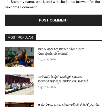
Save my name, email, and website in this browser for the
next time I comment.
MOST POPULAR
ನಾಗೂರಿನಲ್ಲಿ ಸಿದ್ಧ ಸಮಾಧಿ ಯೋಗದಿಂದ
ಗುರುಪೂರ್ಣಿಮೆ ಆಚರಣೆ
August 6, 2026
ಮಳೆ ಹಾನಿ ಹಿನ್ನೆಲೆ: ಬಂಟ್ವಾಳ ತಾಲೂಕು
ಪಂಚಾಯತ್‌ನಲ್ಲಿ ಅಧಿಕಾರಿಗಳ ತುರ್ತು ಸಭೆ
August 6, 2026
ಅಮೇರಿಕಾದ ಬಾನಾ ಮಹಾ ಅಧಿವೇಶನದಲ್ಲಿ ರಾಜರ್ಷಿ