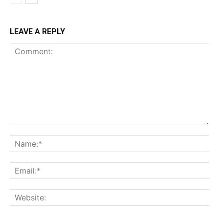
LEAVE A REPLY
Comment:
Na
Ema
Web