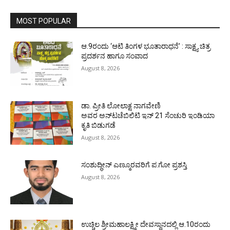
MOST POPULAR
ಆ.9ರಂದು ‘ಆಟಿ ತಿಂಗಳ ಭೂತಾರಾಧನೆ’ : ಸಾಕ್ಷ್ಯ ಚಿತ್ರ
ಪ್ರದರ್ಶನ ಹಾಗೂ ಸಂವಾದ
August 8, 2026
ಡಾ. ಪ್ರೀತಿ ಲೋಲಾಕ್ಷ ನಾಗವೇಣಿ
ಅವರ ಅನ್‌ಟಚೆಬಿಲಿಟಿ ಇನ್ 21 ಸೆಂಚುರಿ ಇಂಡಿಯಾ
ಕೃತಿ ಬಿಡುಗಡೆ
August 8, 2026
ಸಂಶುದ್ಧೀನ್ ಎಣ್ಮೂರವರಿಗೆ ಪ.ಗೋ ಪ್ರಶಸ್ತಿ
August 8, 2026
ಉಚ್ಚಿಲ ಶ್ರೀಮಹಾಲಕ್ಷ್ಮೀ ದೇವಸ್ಥಾನದಲ್ಲಿ ಆ.10ರಂದು