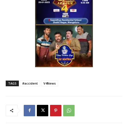
TAGS
#accident
V4News