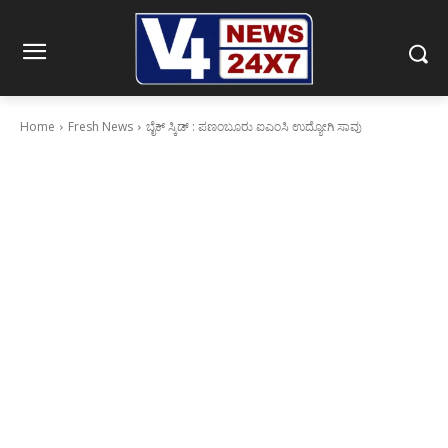
Home
Fresh News
ಬೈಕ್ ಸ್ಕಿಡ್ : ಪಣಂಬೂರು ಐಎಂಸಿ ಉದ್ಯೋಗಿ ಸಾವು