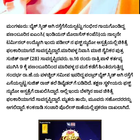
ಮಂಗಳೂರು: ಬೈಕ್ ಸ್ಕಿಡ್ ಆಗಿ ರಸ್ತೆಗೆಸೆಯಲ್ಪಟ್ಟು ಗಂಭೀರ ಗಾಯಗೊಂಡಿದ್ದ
ಪಣಂಬೂರಿನ ಐಎಂಸಿ( ಇಂಡಿಯನ್ ಮೊಲಾಸೆಸ್ ಕಂಪೆನಿ)ಯ ನಾಲ್ಕನೇ
ಟರ್ಮಿನಲ್ ಉದ್ಯೋಗಿ ಇಂದು ಪಡೀಲ್ ನ ಫಸ್ಟ್ ನ್ಯುರೋ ಆಸ್ಪತ್ರೆಯಲ್ಲಿ ಚಿಕಿತ್ಸೆ
ಫಲಕಾರಿಯಾಗದೆ ಸಾವನ್ನಪ್ಪಿದ್ದಾರೆ.ಮಾರಿಪಳ್ಳ ನಿವಾಸಿ ಮಾಜಿ ಸೈನಿಕರ ಪುತ್ರ
ಸುಜಿತ್ ರಾಜ್ (28) ಸಾವನ್ನಪ್ಪಿದವರು. ಜ.16 ರಂದು ರಾತ್ರಿ ಪಾಳಿ ಕರ್ತವ್ಯ
ಮುಗಿಸಿ 9 ಕ್ಕೆ ಪಣಂಬೂರಿನಿಂದ ಮಾರಿಪಳ್ಳ ದ ಮನೆ ಕಡೆಗೆ ಹಿಂತಿರುಗುತ್ತಿದ್ದ
ಸಂದರ್ಭ ರಾ.ಹೆ.ಯ ವಳಚ್ಚಿಲ್ ಸಮೀಪ ಇವರಿದ್ದ ಪಲ್ಸಾರ್ ಬೈಕ್ ಸ್ಕಿಡ್ ಆಗಿ ರಸ್ತೆಗೆ
ಎಸೆಯಲ್ಪಟ್ಟ ಸುಜಿತ್ ರಾಜ್ ತಲೆ ಡಿವೈಡರ್ ಗೆ ಬಡಿದಿದೆ. ತಕ್ಷಣ ಸ್ಥಳೀಯರು ಫಸ್ಟ್
ನ್ಯುರೋ ಆಸ್ಪತ್ರೆಗೆ ದಾಖಲಿಸಿದ್ದಾರೆ. ಅಲ್ಲಿ ಇಂದು ಬೆಳಗ್ಗಿನ ಜಾವ ಚಿಕಿತ್ಸೆ
ಫಲಕಾರಿಯಾಗದೆ ಸಾವನ್ನಪ್ಪಿದ್ದಾರೆ. ಮೃತರು ತಾಯಿ, ಮೂವರು ಸಹೋದರರನ್ನು
ಅಗಲಿದ್ದಾರೆ. ಕಂಕನಾಡಿ ಸಂಚಾರಿ ಪೊಲೀಸ್ ಠಾಣೆಯಲ್ಲಿ ಪ್ರಕರಣ ದಾಖಲಾಗಿದೆ.