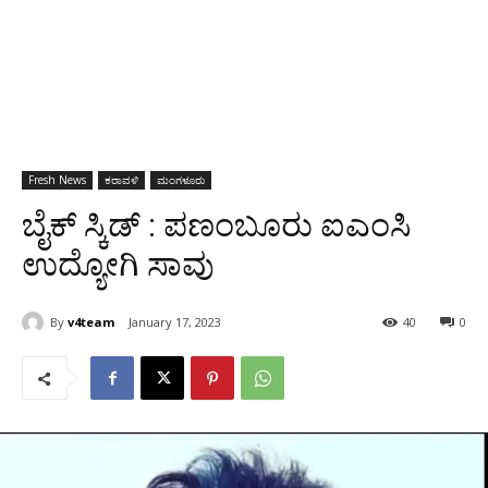
Fresh News
ಕರಾವಳಿ
ಮಂಗಳೂರು
ಬೈಕ್ ಸ್ಕಿಡ್ : ಪಣಂಬೂರು ಐಎಂಸಿ
ಉದ್ಯೋಗಿ ಸಾವು
By
v4team
January 17, 2023
40
0