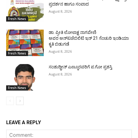
ಪ್ರದರ್ಶನ ಹಾಗೂ ಸಂವಾದ
August 8, 2026
Fresh News
ಡಾ. ಪ್ರೀತಿ ಲೋಲಾಕ್ಷ ನಾಗವೇಣಿ
ಅವರ ಅನ್‌ಟಚೆಬಿಲಿಟಿ ಇನ್ 21 ಸೆಂಚುರಿ ಇಂಡಿಯಾ
ಕೃತಿ ಬಿಡುಗಡೆ
August 8, 2026
Fresh News
ಸಂಶುದ್ಧೀನ್ ಎಣ್ಮೂರವರಿಗೆ ಪ.ಗೋ ಪ್ರಶಸ್ತಿ
August 8, 2026
Fresh News
LEAVE A REPLY