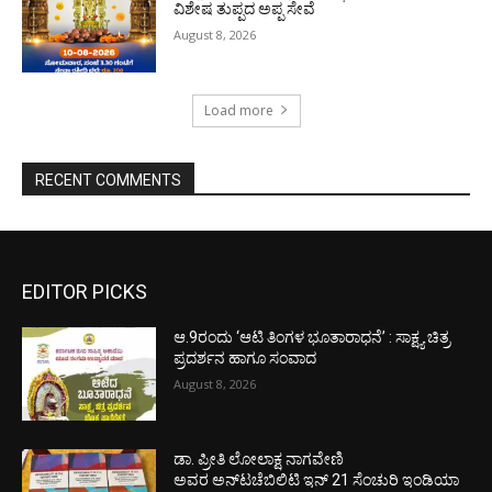
ವಿಶೇಷ ತುಪ್ಪದ ಅಪ್ಪ ಸೇವೆ
August 8, 2026
Load more
RECENT COMMENTS
EDITOR PICKS
ಆ.9ರಂದು ‘ಆಟಿ ತಿಂಗಳ ಭೂತಾರಾಧನೆ’ : ಸಾಕ್ಷ್ಯ ಚಿತ್ರ
ಪ್ರದರ್ಶನ ಹಾಗೂ ಸಂವಾದ
August 8, 2026
ಡಾ. ಪ್ರೀತಿ ಲೋಲಾಕ್ಷ ನಾಗವೇಣಿ
ಅವರ ಅನ್‌ಟಚೆಬಿಲಿಟಿ ಇನ್ 21 ಸೆಂಚುರಿ ಇಂಡಿಯಾ