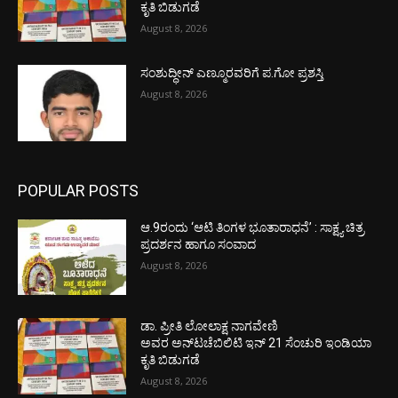
ಕೃತಿ ಬಿಡುಗಡೆ
August 8, 2026
ಸಂಶುದ್ಧೀನ್ ಎಣ್ಮೂರವರಿಗೆ ಪ.ಗೋ ಪ್ರಶಸ್ತಿ
August 8, 2026
POPULAR POSTS
ಆ.9ರಂದು ‘ಆಟಿ ತಿಂಗಳ ಭೂತಾರಾಧನೆ’ : ಸಾಕ್ಷ್ಯ ಚಿತ್ರ
ಪ್ರದರ್ಶನ ಹಾಗೂ ಸಂವಾದ
August 8, 2026
ಡಾ. ಪ್ರೀತಿ ಲೋಲಾಕ್ಷ ನಾಗವೇಣಿ
ಅವರ ಅನ್‌ಟಚೆಬಿಲಿಟಿ ಇನ್ 21 ಸೆಂಚುರಿ ಇಂಡಿಯಾ
ಕೃತಿ ಬಿಡುಗಡೆ
August 8, 2026