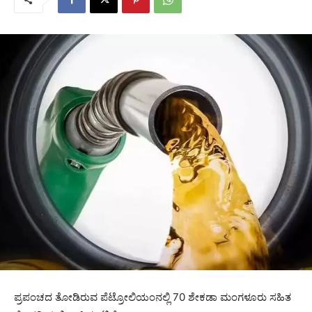
ಪ್ರಪಂಚದ ತೋಡಿರುವ ಪೆಟ್ರೋಲಿಯಂನಲ್ಲಿ 70 ಶೇಕಡಾ ಮಂಗಳೂರು ಸಹಿತ