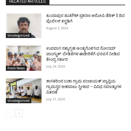
RELATED ARTICLES
ಕುಂದಾಪುರ ಶೂಟೌಟ್ ಪ್ರಕರಣ:ಆರೋಪಿ ಡೆರಿಕ್ 5 ದಿನ
ಪೊಲೀಸ್ ಕಸ್ಟಡಿಗೆ
August 3, 2026
Uncategorized
ಉಪವಾಸ ಸತ್ಯಾಗ್ರಹ ಅಂತ್ಯಗೊಳಿಸಿದ ಸೋನಮ್
ವಾಂಗ್ಚುಕ್: ಬೇಡಿಕೆಗಳ ಈಡೇರಿಕೆಗೆ ಭರವಸೆ ನೀಡಿದ
ಕೇಂದ್ರ ಸರ್ಕಾರ
July 24, 2026
Fresh News
ಶಾಸಕರಿಂದ ಬಡಾ ಗ್ರಾಮ ಪಂಚಾಯತ್ ವ್ಯಾಪ್ತಿಯ
ಗ್ರಾಮಸ್ಥರ ಅಹವಾಲು ಸ್ವೀಕಾರ – ವಿವಿಧ ಸವಲತ್ತುಗಳ
ವಿತರಣೆ
July 21, 2026
Uncategorized