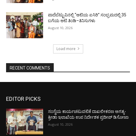
ಪಾದೆಬೆಟ್ಟುವಿನಲ್ಲಿ “ಆಟಿಯ ಐಸಿರಿ’’ ಸಂಭ್ರಮದಲ್ಲಿ 35
ಬಗೆಯ ಆಟಿ ತಿಂಡಿ–ತಿನಿಸುಗಳು
August 10, 2026
Load more
RECENT COMMENTS
EDITOR PICKS
ಸಂಸ್ಥೆಯ ಕಾರ್ಯಚಟುವಟಿಕೆ ದಾಖಲೀಕರಣ ಅಗತ್ಯ-
ಕ್ರೀಡಾ ಇಲಾಖೆಯ ಉಪ ನಿರ್ದೇಶಕ ಪ್ರದೀಪ್ ಡಿಸೋಜಾ
August 10, 2026