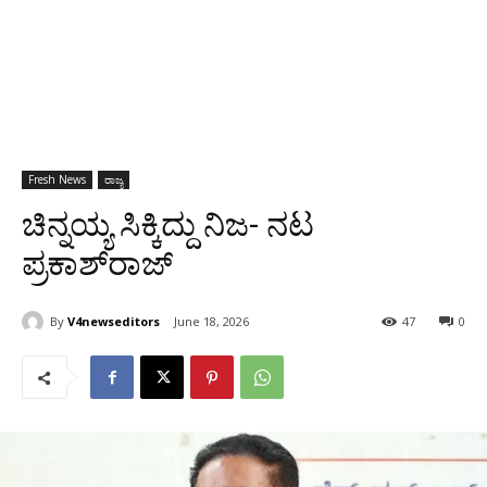
Fresh News
ರಾಜ್ಯ
ಚಿನ್ನಯ್ಯ ಸಿಕ್ಕಿದ್ದು ನಿಜ- ನಟ
ಪ್ರಕಾಶ್‍ರಾಜ್
By
V4newseditors
June 18, 2026
47
0