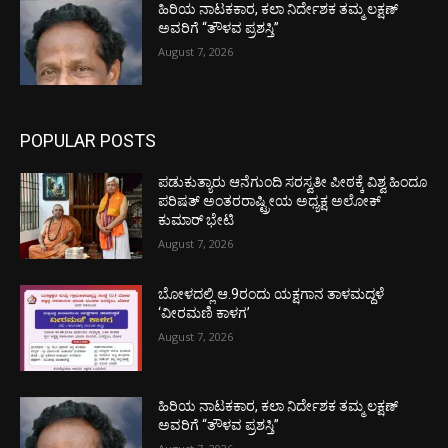
ಹಿರಿಯ ನಾಟಕಕಾರ, ಕಲಾ ನಿರ್ದೇಶಕ ತಮ್ಮ ಲಕ್ಷಣ್
ಅವರಿಗೆ “ತೌಳವ ಪ್ರಶಸ್ತಿ”
August 7, 2026
POPULAR POSTS
ಪಡುಕುತ್ಯಾರು ಆನೆಗುಂದಿ ಸರಸ್ವತೀ ಪೀಠಕ್ಕೆ ವಿಶ್ವ ಹಿಂದೂ
ಪರಿಷತ್ ಅಂತರರಾಷ್ಟ್ರೀಯ ಅಧ್ಯಕ್ಷ ಅಲೋಕ್
ಕುಮಾರ್ ಭೇಟಿ
August 7, 2026
ಬೋಳದಲ್ಲಿ ಆ.9ರಂದು ಯಕ್ಷಗಾನ ತಾಳಮದ್ದಳೆ
‘ವೀರಮಣಿ ಕಾಳಗ’
August 7, 2026
ಹಿರಿಯ ನಾಟಕಕಾರ, ಕಲಾ ನಿರ್ದೇಶಕ ತಮ್ಮ ಲಕ್ಷಣ್
ಅವರಿಗೆ “ತೌಳವ ಪ್ರಶಸ್ತಿ”