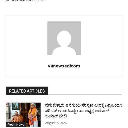
V4newseditors
RELATED ARTICLES
ಪಡುಕುತ್ಯಾರು ಆನೆಗುಂದಿ ಸರಸ್ವತೀ ಪೀಠಕ್ಕೆ ವಿಶ್ವ ಹಿಂದೂ
ಪರಿಷತ್ ಅಂತರರಾಷ್ಟ್ರೀಯ ಅಧ್ಯಕ್ಷ ಅಲೋಕ್
ಕುಮಾರ್ ಭೇಟಿ
August 7, 2026
Fresh News