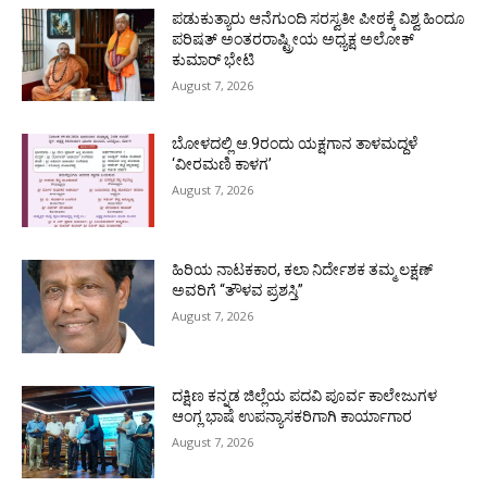
ಪಡುಕುತ್ಯಾರು ಆನೆಗುಂದಿ ಸರಸ್ವತೀ ಪೀಠಕ್ಕೆ ವಿಶ್ವ ಹಿಂದೂ
ಪರಿಷತ್ ಅಂತರರಾಷ್ಟ್ರೀಯ ಅಧ್ಯಕ್ಷ ಅಲೋಕ್
ಕುಮಾರ್ ಭೇಟಿ
August 7, 2026
ಬೋಳದಲ್ಲಿ ಆ.9ರಂದು ಯಕ್ಷಗಾನ ತಾಳಮದ್ದಳೆ
‘ವೀರಮಣಿ ಕಾಳಗ’
August 7, 2026
ಹಿರಿಯ ನಾಟಕಕಾರ, ಕಲಾ ನಿರ್ದೇಶಕ ತಮ್ಮ ಲಕ್ಷಣ್
ಅವರಿಗೆ “ತೌಳವ ಪ್ರಶಸ್ತಿ”
August 7, 2026
ದಕ್ಷಿಣ ಕನ್ನಡ ಜಿಲ್ಲೆಯ ಪದವಿ ಪೂರ್ವ ಕಾಲೇಜುಗಳ
ಆಂಗ್ಲ ಭಾಷೆ ಉಪನ್ಯಾಸಕರಿಗಾಗಿ ಕಾರ್ಯಾಗಾರ
August 7, 2026