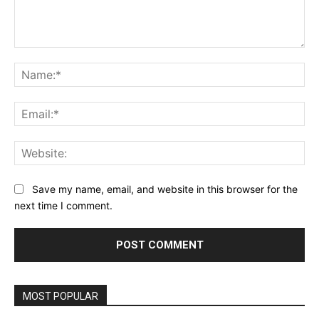
Comment:
Na
Ema
Web
Save my name, email, and website in this browser for the
next time I comment.
MOST POPULAR