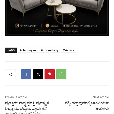
TAGS
#chinnayya
#prakashraj
V4News
Previous article
Next article
ಪುತ್ತೂರು: ರಾಷ್ಟ್ರಪ್ರಶಸ್ತಿ ಪುರಸ್ಕೃತ
ಬೆಟ್ಟ ಹತ್ತುವುದರಲ್ಲಿ ಚಾಂಪಿಯನ್
ನಿವೃತ್ತ ಮುಖ್ಯೋಪಾಧ್ಯಾಯ ಕೆ.ಸಿ.
ಆಡುಗಳು
ಪಾಟಾಳಿ ಪಡುಮಲೆ ನಿಧನ