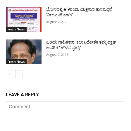
ಬೋಳದಲ್ಲಿ ಆ.9ರಂದು ಯಕ್ಷಗಾನ ತಾಳಮದ್ದಳೆ
‘ವೀರಮಣಿ ಕಾಳಗ’
August 7, 2026
Fresh News
ಹಿರಿಯ ನಾಟಕಕಾರ, ಕಲಾ ನಿರ್ದೇಶಕ ತಮ್ಮ ಲಕ್ಷಣ್
ಅವರಿಗೆ “ತೌಳವ ಪ್ರಶಸ್ತಿ”
August 7, 2026
Fresh News
LEAVE A REPLY