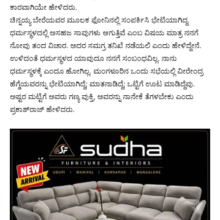
ಕಾರವಾಗಿಯೇ ಹೇಳಿದರು.
ಚಿನ್ನಯ್ಯ ಬೇರೆಯವರ ಮೂಲಕ ಫೋನಿನಲ್ಲಿ ಸಂಪರ್ಕಿಸಿ ಭೇಟಿಯಾಗಿದ್ದ.
ಧರ್ಮಸ್ಥಳದಲ್ಲಿ ಅಸಹಜ ಸಾವುಗಳು ಆಗುತ್ತಿವೆ ಎಂಬ ವಿಷಯ ಮಾತ್ರ ನನಗೆ
ನೋವು ತಂದ ವಿಚಾರ. ಅದರ ಸಮಗ್ರ ತನಿಖೆ ನಡೆಯಲಿ ಎಂದು ಹೇಳಿದ್ದೇನೆ.
ಉಳಿದಂತೆ ಧರ್ಮಸ್ಥಳದ ಯಾವುದೂ ನನಗೆ ಸಂಬಂಧವಿಲ್ಲ. ನಾನು
ಧರ್ಮಸ್ಥಳಕ್ಕೆ ಎಂದೂ ಹೋಗಿಲ್ಲ. ಮಂಗಳೂರಿನ ಒಂದು ಸಭೆಯಲ್ಲಿ ವೀರೇಂದ್ರ
ಹೆಗ್ಡೆಯವರನ್ನು ಭೇಟಿಯಾಗಿದ್ದೆ; ಮಾತನಾಡಿದ್ದೆ; ಒಟ್ಟಿಗೆ ಊಟ ಮಾಡಿದ್ದೆವು.
ಅಷ್ಟರ ಮಟ್ಟಿಗೆ ಅವರು ಗಣ್ಯ ವುಕ್ತಿ, ಅವರನ್ನು ನಾನೇಕೆ ತೆಗಳಬೇಕು ಎಂದು
ಪ್ರಕಾಶ್‍ರಾಜ್ ಹೇಳಿದರು.