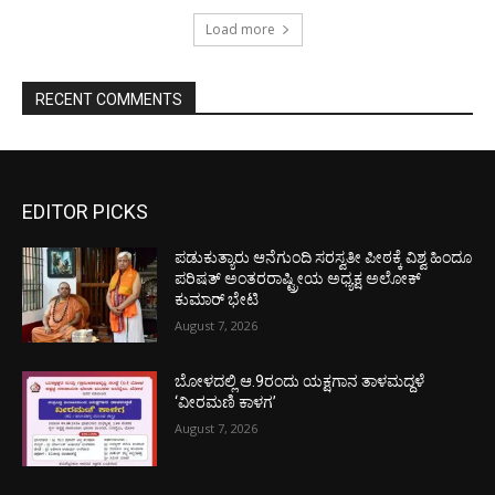
Load more
RECENT COMMENTS
EDITOR PICKS
ಪಡುಕುತ್ಯಾರು ಆನೆಗುಂದಿ ಸರಸ್ವತೀ ಪೀಠಕ್ಕೆ ವಿಶ್ವ ಹಿಂದೂ
ಪರಿಷತ್ ಅಂತರರಾಷ್ಟ್ರೀಯ ಅಧ್ಯಕ್ಷ ಅಲೋಕ್
ಕುಮಾರ್ ಭೇಟಿ
August 7, 2026
ಬೋಳದಲ್ಲಿ ಆ.9ರಂದು ಯಕ್ಷಗಾನ ತಾಳಮದ್ದಳೆ
‘ವೀರಮಣಿ ಕಾಳಗ’
August 7, 2026