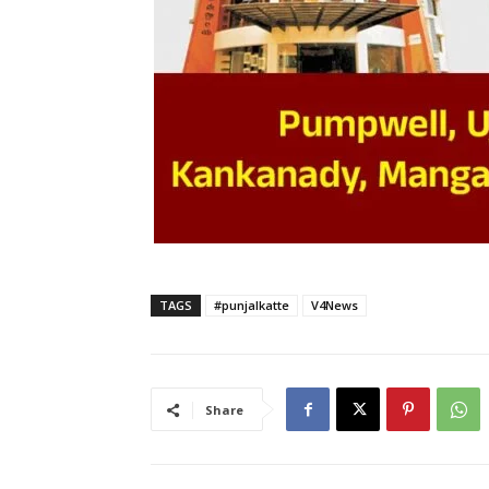
TAGS
#punjalkatte
V4News
Share