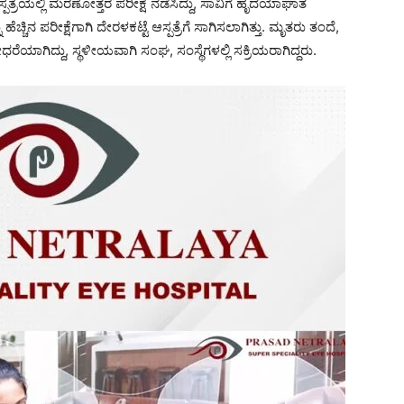
್ಪತ್ರೆಯಲ್ಲಿ ಮರಣೋತ್ತರ ಪರೀಕ್ಷೆ ನಡೆಸಿದ್ದು, ಸಾವಿಗೆ ಹೃದಯಾಘಾತ
ಚ್ಚಿನ ಪರೀಕ್ಷೆಗಾಗಿ ದೇರಳಕಟ್ಟೆ ಆಸ್ಪತ್ರೆಗೆ ಸಾಗಿಸಲಾಗಿತ್ತು. ಮೃತರು ತಂದೆ,
ಯಾಗಿದ್ದು, ಸ್ಥಳೀಯವಾಗಿ ಸಂಘ, ಸಂಸ್ಥೆಗಳಲ್ಲಿ ಸಕ್ರಿಯರಾಗಿದ್ದರು.