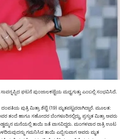
್ನಪ್ಪಿದ ಘಟನೆ ಪುಂಜಾಲಕಟ್ಟೆಯ ಮಧ್ವಗುತ್ತು ಎಂಬಲ್ಲಿ ಸಂಭವಿಸಿದೆ.
ಪತಿಯ ಪುತ್ರಿ ಮಿತ್ರಾ ಶೆಟ್ಟಿ (19) ಮೃತಪಟ್ಟವರಾಗಿದ್ದಾರೆ. ಮೂಲತ:
 ತಂದೆ ಹಾಗೂ ಸಹೋದರ ಬೆಂಗಳೂರಿನಲ್ಲಿದ್ದು, ಪ್ರಸ್ತುತ ಮಿತ್ರಾ ಅವರು
ಿ ದೊಡ್ಡಮ್ಮನ ಮನೆಯಲ್ಲಿ ತಾಯಿ ಜತೆ ವಾಸವಿದ್ದರು. ಮಂಗಳವಾರ ರಾತ್ರಿ ಊಟ
ರೂ ಏಳದಿರುವುದನ್ನು ಗಮನಿಸಿದ ತಾಯಿ ಎಬ್ಬಿಸುವಾಗ ಅವರು ಮೃತ