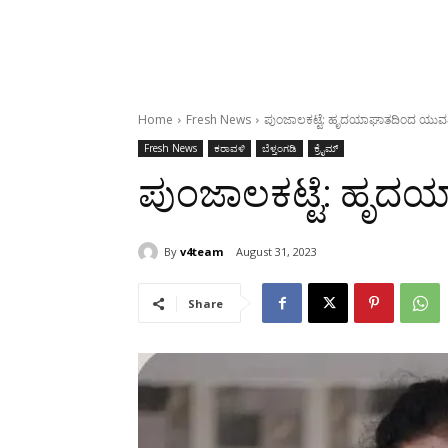
Home
Fresh News
ಪುಂಜಾಲಕಟ್ಟೆ: ಹೃದಯಾಘಾತದಿಂದ ಯುವತ
Fresh News
ಕರಾವಳಿ
ಬೆಳ್ತಂಗಡಿ
ಕ್ರೈಮ್
ಪುಂಜಾಲಕಟ್ಟೆ: ಹೃದ
By
v4team
August 31, 2023
Share