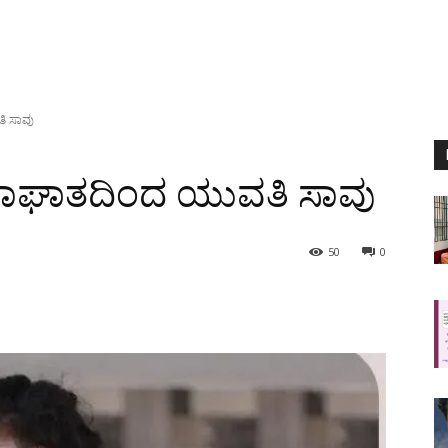
ಿ ಸಾವು
ಯಾಘಾತದಿಂದ ಯುವತಿ ಸಾವು
50
0