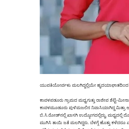
ಯುವತಿಯೋರ್ವಳು ಮಲಗಿದ್ದಲ್ಲಿಯೇ ಹೃದಯಾಘಾತದಿಂದ ಸಾವನ
ಕಾವಳಪಡೂರು ಗ್ರಾಮದ ಮಧ್ವಗುತ್ತು ರಾಜೀವ ಶೆಟ್ಟಿ-ಮೀನಾ ದಂ
ಕಾವಳಮೂಡೂರು ಪುಳಿಮಜಲಿನ ನಿವಾಸಿಯಾಗಿದ್ದ ಮಿತ್ರಾ ಅವರ
ಬಿ.ಸಿ.ರೋಡ್‍ನಲ್ಲಿ ಖಾಸಗಿ ಉದ್ಯೋಗದಲ್ಲಿದ್ದು, ಮಧ್ವದಲ್ಲ
ಮುಗಿಸಿ ತಾಯಿ ಜತೆ ಮಲಗಿದ್ದರು. ಬೆಳಗ್ಗೆ ಹೊತ್ತು ಕಳೆದ