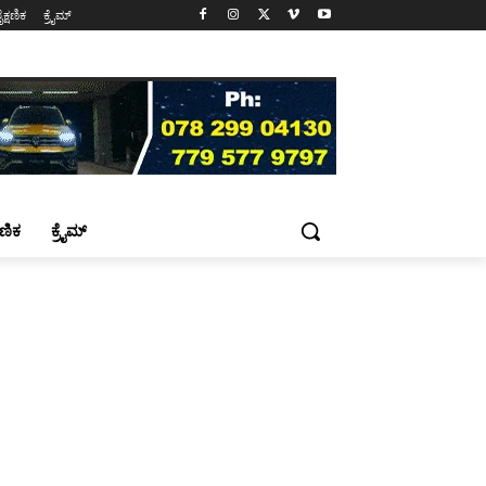
ೈಕ್ಷಣಿಕ
ಕ್ರೈಮ್
್ಷಣಿಕ
ಕ್ರೈಮ್