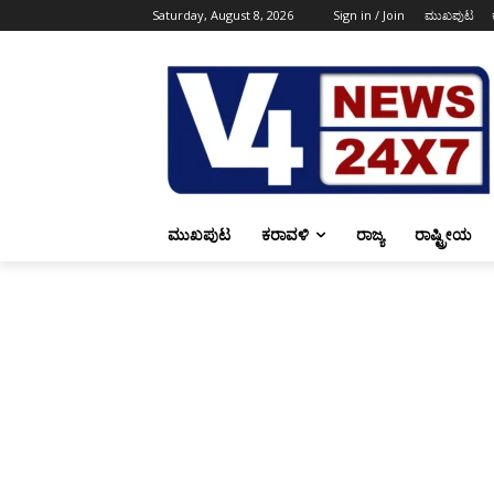
Saturday, August 8, 2026
Sign in / Join
ಮುಖಪುಟ
ಮುಖಪುಟ
ಕರಾವಳಿ
ರಾಜ್ಯ
ರಾಷ್ಟ್ರೀಯ