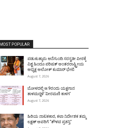
MOST POPULAR
ಪಡುಕುತ್ಯಾರು ಆನೆಗುಂದಿ ಸರಸ್ವತೀ ಪೀಠಕ್ಕೆ
ವಿಶ್ವ ಹಿಂದೂ ಪರಿಷತ್ ಅಂತರರಾಷ್ಟ್ರೀಯ
ಅಧ್ಯಕ್ಷ ಅಲೋಕ್ ಕುಮಾರ್ ಭೇಟಿ
August 7, 2026
ಬೋಳದಲ್ಲಿ ಆ.9ರಂದು ಯಕ್ಷಗಾನ
ತಾಳಮದ್ದಳೆ ‘ವೀರಮಣಿ ಕಾಳಗ’
August 7, 2026
ಹಿರಿಯ ನಾಟಕಕಾರ, ಕಲಾ ನಿರ್ದೇಶಕ ತಮ್ಮ
ಲಕ್ಷಣ್ ಅವರಿಗೆ “ತೌಳವ ಪ್ರಶಸ್ತಿ”