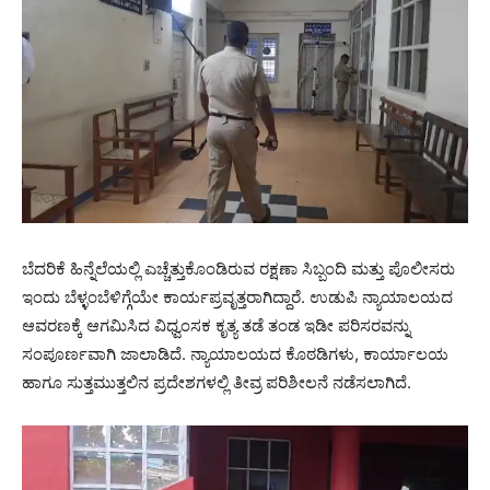
ಬೆದರಿಕೆ ಹಿನ್ನೆಲೆಯಲ್ಲಿ ಎಚ್ಚೆತ್ತುಕೊಂಡಿರುವ ರಕ್ಷಣಾ ಸಿಬ್ಬಂದಿ ಮತ್ತು ಪೊಲೀಸರು
ಇಂದು ಬೆಳ್ಳಂಬೆಳಿಗ್ಗೆಯೇ ಕಾರ್ಯಪ್ರವೃತ್ತರಾಗಿದ್ದಾರೆ. ಉಡುಪಿ ನ್ಯಾಯಾಲಯದ
ಆವರಣಕ್ಕೆ ಆಗಮಿಸಿದ ವಿಧ್ವಂಸಕ ಕೃತ್ಯ ತಡೆ ತಂಡ ಇಡೀ ಪರಿಸರವನ್ನು
ಸಂಪೂರ್ಣವಾಗಿ ಜಾಲಾಡಿದೆ. ನ್ಯಾಯಾಲಯದ ಕೊಠಡಿಗಳು, ಕಾರ್ಯಾಲಯ
ಹಾಗೂ ಸುತ್ತಮುತ್ತಲಿನ ಪ್ರದೇಶಗಳಲ್ಲಿ ತೀವ್ರ ಪರಿಶೀಲನೆ ನಡೆಸಲಾಗಿದೆ.