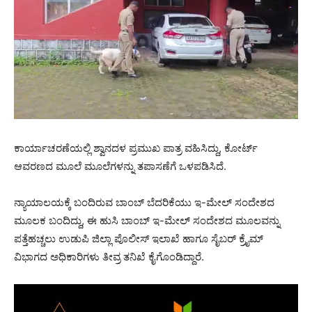
ಕಾರ್ಯಾಚರಣೆಯಲ್ಲಿ ಶ್ವಾನದಳ ಪ್ರಮುಖ ಪಾತ್ರ ವಹಿಸಿದ್ದು, ಕೋರ್ಟ್
ಆವರಣದ ಮೂಲೆ ಮೂಲೆಗಳನ್ನು ತಪಾಸಣೆಗೆ ಒಳಪಡಿಸಿದೆ.
ನ್ಯಾಯಾಲಯಕ್ಕೆ ಬಂದಿರುವ ಬಾಂಬ್ ಬೆದರಿಕೆಯು ಇ-ಮೇಲ್ ಸಂದೇಶದ
ಮೂಲಕ ಬಂದಿದ್ದು, ಈ ಹುಸಿ ಬಾಂಬ್ ಇ-ಮೇಲ್ ಸಂದೇಶದ ಮೂಲವನ್ನು
ಪತ್ತೆಹಚ್ಚಲು ಉಡುಪಿ ಜಿಲ್ಲಾ ಪೊಲೀಸ್ ಇಲಾಖೆ ಹಾಗೂ ಸೈಬರ್ ಕ್ರೈಮ್
ವಿಭಾಗದ ಅಧಿಕಾರಿಗಳು ತೀವ್ರ ತನಿಖೆ ಕೈಗೊಂಡಿದ್ದಾರೆ.