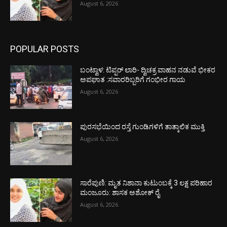
August 6, 2026
POPULAR POSTS
ಬಂಟ್ವಾಳ: ಟಿಪ್ಪರ್ ಲಾರಿ- ದ್ವಿಚಕ್ರ ವಾಹನ ನಡುವೆ ಭೀಕರ
ಅಪಘಾತ :ಸವಾರರಿಬ್ಬರಿಗೆ ಗಂಭೀರ ಗಾಯ
August 6, 2026
ಪುರಸಭೆಯಿಂದ ರಸ್ತೆ ಗುಂಡಿಗಳಿಗೆ ತಾತ್ಕಾಲಿಕ ಮುಕ್ತಿ
August 6, 2026
ಸಾರೆಪುಣಿ: ಮೃತ ನಿಶಾನಾ ಕುಟುಂಬಕ್ಕೆ 3 ಲಕ್ಷ ಪರಿಹಾರ
ಮಂಜೂರು: ಶಾಸಕ ಅಶೋಕ್ ರೈ
August 6, 2026