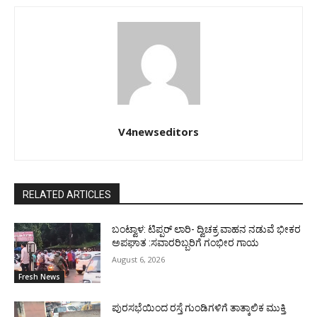
V4newseditors
RELATED ARTICLES
ಬಂಟ್ವಾಳ: ಟಿಪ್ಪರ್ ಲಾರಿ- ದ್ವಿಚಕ್ರ ವಾಹನ ನಡುವೆ ಭೀಕರ
ಅಪಘಾತ :ಸವಾರರಿಬ್ಬರಿಗೆ ಗಂಭೀರ ಗಾಯ
August 6, 2026
Fresh News
ಪುರಸಭೆಯಿಂದ ರಸ್ತೆ ಗುಂಡಿಗಳಿಗೆ ತಾತ್ಕಾಲಿಕ ಮುಕ್ತಿ