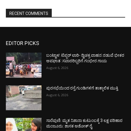
RECENT COMMENTS
EDITOR PICKS
ಬಂಟ್ವಾಳ: ಟಿಪ್ಪರ್ ಲಾರಿ- ದ್ವಿಚಕ್ರ ವಾಹನ ನಡುವೆ ಭೀಕರ
ಅಪಘಾತ :ಸವಾರರಿಬ್ಬರಿಗೆ ಗಂಭೀರ ಗಾಯ
August 6, 2026
ಪುರಸಭೆಯಿಂದ ರಸ್ತೆ ಗುಂಡಿಗಳಿಗೆ ತಾತ್ಕಾಲಿಕ ಮುಕ್ತಿ
August 6, 2026
ಸಾರೆಪುಣಿ: ಮೃತ ನಿಶಾನಾ ಕುಟುಂಬಕ್ಕೆ 3 ಲಕ್ಷ ಪರಿಹಾರ
ಮಂಜೂರು: ಶಾಸಕ ಅಶೋಕ್ ರೈ