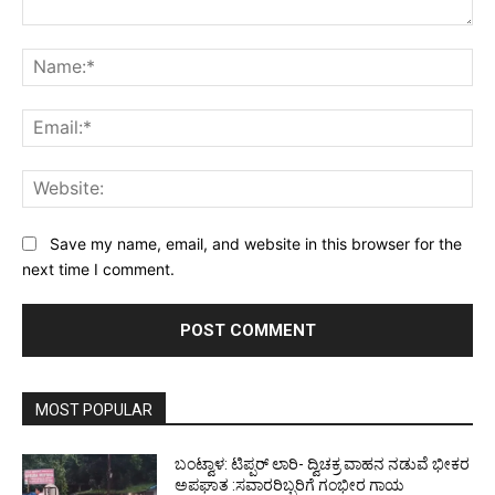
Comment:
Na
Ema
Web
Save my name, email, and website in this browser for the
next time I comment.
MOST POPULAR
ಬಂಟ್ವಾಳ: ಟಿಪ್ಪರ್ ಲಾರಿ- ದ್ವಿಚಕ್ರ ವಾಹನ ನಡುವೆ ಭೀಕರ
ಅಪಘಾತ :ಸವಾರರಿಬ್ಬರಿಗೆ ಗಂಭೀರ ಗಾಯ