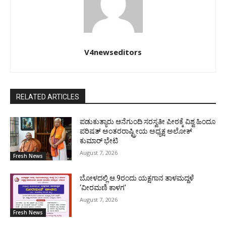
V4newseditors
RELATED ARTICLES
ಪಡುಕುತ್ಯಾರು ಆನೆಗುಂದಿ ಸರಸ್ವತೀ ಪೀಠಕ್ಕೆ ವಿಶ್ವ ಹಿಂದೂ
ಪರಿಷತ್ ಅಂತರರಾಷ್ಟ್ರೀಯ ಅಧ್ಯಕ್ಷ ಅಲೋಕ್
ಕುಮಾರ್ ಭೇಟಿ
August 7, 2026
Fresh News
ಬೋಳದಲ್ಲಿ ಆ.9ರಂದು ಯಕ್ಷಗಾನ ತಾಳಮದ್ದಳೆ
‘ವೀರಮಣಿ ಕಾಳಗ’
August 7, 2026
Fresh News