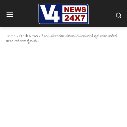
Home
Fresh News
ಕೋವಿ ನವೀಕರಣ; ಪರವಾನಿಗೆ ನೀಡುವಂತೆ ಗೃಹ ಸಚಿವ ಖರ್ಗೆಗೆ
ಶಾಸಕ ಅಶೋಕ್ ರೈ ಮನವಿ