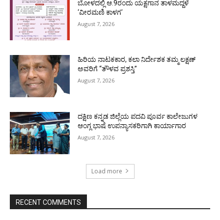
ಬೋಳದಲ್ಲಿ ಆ.9ರಂದು ಯಕ್ಷಗಾನ ತಾಳಮದ್ದಳೆ
‘ವೀರಮಣಿ ಕಾಳಗ’
August 7, 2026
ಹಿರಿಯ ನಾಟಕಕಾರ, ಕಲಾ ನಿರ್ದೇಶಕ ತಮ್ಮ ಲಕ್ಷಣ್
ಅವರಿಗೆ “ತೌಳವ ಪ್ರಶಸ್ತಿ”
August 7, 2026
ದಕ್ಷಿಣ ಕನ್ನಡ ಜಿಲ್ಲೆಯ ಪದವಿ ಪೂರ್ವ ಕಾಲೇಜುಗಳ
ಆಂಗ್ಲ ಭಾಷೆ ಉಪನ್ಯಾಸಕರಿಗಾಗಿ ಕಾರ್ಯಾಗಾರ
August 7, 2026
Load more
RECENT COMMENTS