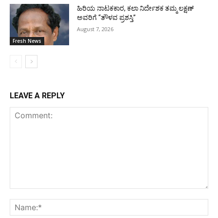
ಹಿರಿಯ ನಾಟಕಕಾರ, ಕಲಾ ನಿರ್ದೇಶಕ ತಮ್ಮ ಲಕ್ಷಣ್
ಅವರಿಗೆ “ತೌಳವ ಪ್ರಶಸ್ತಿ”
August 7, 2026
Fresh News
LEAVE A REPLY
Comment:
Na