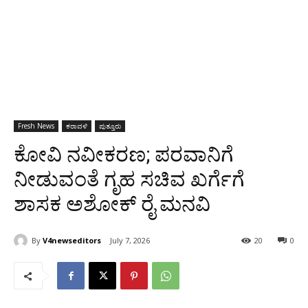
Fresh News
ಕರಾವಳಿ
ಪುತ್ತೂರು
ಕೋವಿ ನವೀಕರಣ; ಪರವಾನಿಗೆ
ನೀಡುವಂತೆ ಗೃಹ ಸಚಿವ ಖರ್ಗೆಗೆ
ಶಾಸಕ ಅಶೋಕ್ ರೈ ಮನವಿ
By
V4newseditors
July 7, 2026
20
0