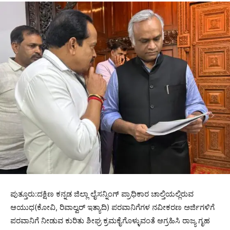
ಪುತ್ತೂರು:ದಕ್ಷಿಣ ಕನ್ನಡ ಜಿಲ್ಲಾ ಲೈಸನ್ನಿಂಗ್ ಪ್ರಾಧಿಕಾರ ಚಾಲ್ತಿಯಲ್ಲಿರುವ
ಆಯುಧ(ಕೋವಿ, ರಿವಾಲ್ವರ್ ಇತ್ಯಾದಿ) ಪರವಾನಿಗೆಗಳ ನವೀಕರಣ ಅರ್ಜಿಗಳಿಗೆ
ಪರವಾನಿಗೆ ನೀಡುವ ಕುರಿತು ಶೀಘ್ರ ಕ್ರಮಕೈಗೊಳ್ಳುವಂತೆ ಆಗ್ರಹಿಸಿ ರಾಜ್ಯ ಗೃಹ