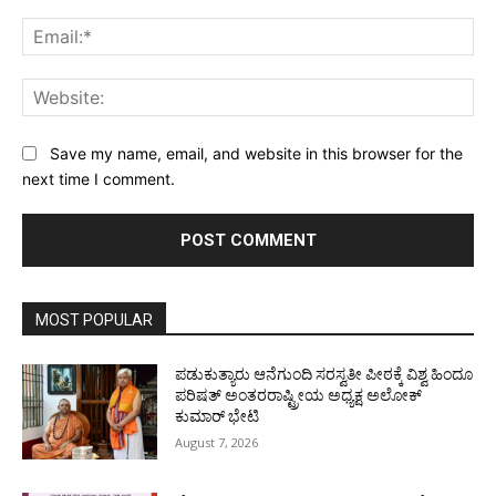
Ema
Web
Save my name, email, and website in this browser for the
next time I comment.
MOST POPULAR
ಪಡುಕುತ್ಯಾರು ಆನೆಗುಂದಿ ಸರಸ್ವತೀ ಪೀಠಕ್ಕೆ ವಿಶ್ವ ಹಿಂದೂ
ಪರಿಷತ್ ಅಂತರರಾಷ್ಟ್ರೀಯ ಅಧ್ಯಕ್ಷ ಅಲೋಕ್
ಕುಮಾರ್ ಭೇಟಿ
August 7, 2026