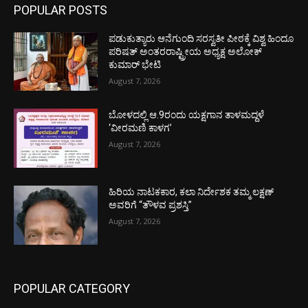
POPULAR POSTS
ಪಡುಕುತ್ಯಾರು ಆನೆಗುಂದಿ ಸರಸ್ವತೀ ಪೀಠಕ್ಕೆ ವಿಶ್ವ ಹಿಂದೂ
ಪರಿಷತ್ ಅಂತರರಾಷ್ಟ್ರೀಯ ಅಧ್ಯಕ್ಷ ಅಲೋಕ್
ಕುಮಾರ್ ಭೇಟಿ
August 7, 2026
ಬೋಳದಲ್ಲಿ ಆ.9ರಂದು ಯಕ್ಷಗಾನ ತಾಳಮದ್ದಳೆ
‘ವೀರಮಣಿ ಕಾಳಗ’
August 7, 2026
ಹಿರಿಯ ನಾಟಕಕಾರ, ಕಲಾ ನಿರ್ದೇಶಕ ತಮ್ಮ ಲಕ್ಷಣ್
ಅವರಿಗೆ “ತೌಳವ ಪ್ರಶಸ್ತಿ”
August 7, 2026
POPULAR CATEGORY