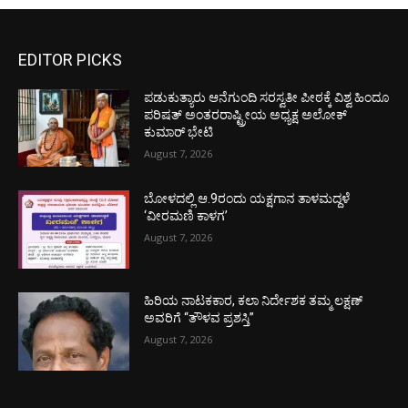
EDITOR PICKS
ಪಡುಕುತ್ಯಾರು ಆನೆಗುಂದಿ ಸರಸ್ವತೀ ಪೀಠಕ್ಕೆ ವಿಶ್ವ ಹಿಂದೂ
ಪರಿಷತ್ ಅಂತರರಾಷ್ಟ್ರೀಯ ಅಧ್ಯಕ್ಷ ಅಲೋಕ್
ಕುಮಾರ್ ಭೇಟಿ
August 7, 2026
ಬೋಳದಲ್ಲಿ ಆ.9ರಂದು ಯಕ್ಷಗಾನ ತಾಳಮದ್ದಳೆ
‘ವೀರಮಣಿ ಕಾಳಗ’
August 7, 2026
ಹಿರಿಯ ನಾಟಕಕಾರ, ಕಲಾ ನಿರ್ದೇಶಕ ತಮ್ಮ ಲಕ್ಷಣ್
ಅವರಿಗೆ “ತೌಳವ ಪ್ರಶಸ್ತಿ”
August 7, 2026