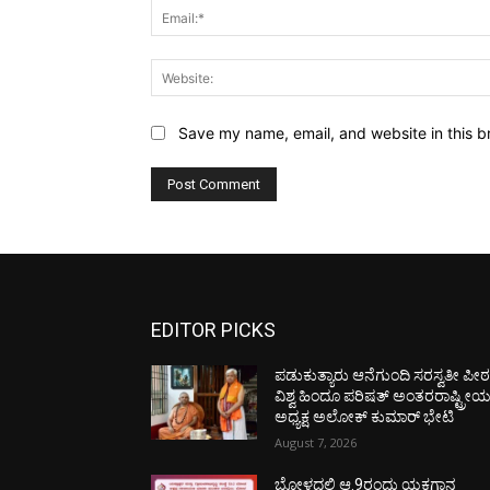
Save my name, email, and website in this b
EDITOR PICKS
ಪಡುಕುತ್ಯಾರು ಆನೆಗುಂದಿ ಸರಸ್ವತೀ ಪೀಠಕ್
ವಿಶ್ವ ಹಿಂದೂ ಪರಿಷತ್ ಅಂತರರಾಷ್ಟ್ರೀ
ಅಧ್ಯಕ್ಷ ಅಲೋಕ್ ಕುಮಾರ್ ಭೇಟಿ
August 7, 2026
ಬೋಳದಲ್ಲಿ ಆ.9ರಂದು ಯಕ್ಷಗಾನ