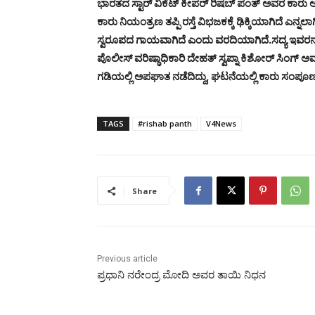
ಭಾರತದ ಸ್ಟಾರ್ ವಿಕೆಟ್ ಕೀಪರ್ ರಿಷಬ್ ಪಂತ್ ಅವರ ಕಾರು ಅಪಘ
ಕಾರು ನಿಯಂತ್ರಣ ತಪ್ಪಿ ರಸ್ತೆ ವಿಭಜಕಕ್ಕೆ ಢಿಕ್ಕಿಯಾಗಿದೆ ಎನ್ನಲ
ಸ್ವರೂಪದ ಗಾಯವಾಗಿದೆ ಎಂದು ವರದಿಯಾಗಿದೆ.ಸದ್ಯ ಇವರನ್ನು ಚಿ
ಪೊಲೀಸ್ ವರಿಷ್ಠಾಧಿಕಾರಿ ದೇಹತ್ ಸ್ವಪ್ನಾ ಕಿಶೋರ್ ಸಿಂಗ್ ಅವ
ಗಡಿಯಲ್ಲಿ ಅಪಘಾತ ನಡೆದಿದ್ದು, ಘಟನೆಯಲ್ಲಿ ಕಾರು ಸಂಪೂರ್ಣ
TAGS
#rishab panth
V4News
Share
Previous article
ಪ್ರಧಾನಿ ನರೇಂದ್ರ ಮೋದಿ ಅವರ ತಾಯಿ ನಿಧನ