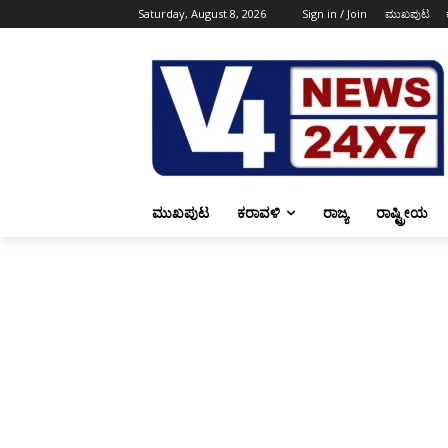
Saturday, August 8, 2026
Sign in / Join
ಮುಖಪುಟ
ಮುಖಪುಟ
ಕರಾವಳಿ
ರಾಜ್ಯ
ರಾಷ್ಟ್ರೀಯ