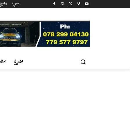
ೈಕ್ಷಣಿಕ
ಕ್ರೈಮ್
್ಷಣಿಕ
ಕ್ರೈಮ್