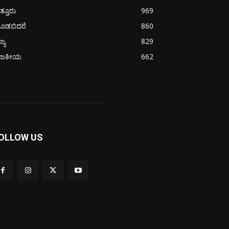
ತ್ತೂರು
969
ೂಡಬಿದರೆ
860
ಜ್ಯ
829
ಾಜಕೀಯ
662
OLLOW US