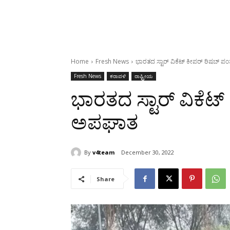
Home
Fresh News
ಭಾರತದ ಸ್ಟಾರ್ ವಿಕೆಟ್ ಕೀಪರ್ ರಿಷಬ್ 
Fresh News
ಕರಾವಳಿ
ರಾಷ್ಟ್ರೀಯ
ಭಾರತದ ಸ್ಟಾರ್ ವಿಕೆಟ
ಅಪಘಾತ
By
v4team
December 30, 2022
Share