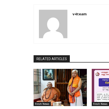
v4team
RELATED ARTICLES
Fresh News
Fresh News