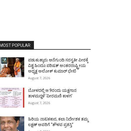
MOST POPULAR
ಪಡುಕುತ್ಯಾರು ಆನೆಗುಂದಿ ಸರಸ್ವತೀ ಪೀಠಕ್ಕೆ
ವಿಶ್ವ ಹಿಂದೂ ಪರಿಷತ್ ಅಂತರರಾಷ್ಟ್ರೀಯ
ಅಧ್ಯಕ್ಷ ಅಲೋಕ್ ಕುಮಾರ್ ಭೇಟಿ
August 7, 2026
ಬೋಳದಲ್ಲಿ ಆ.9ರಂದು ಯಕ್ಷಗಾನ
ತಾಳಮದ್ದಳೆ ‘ವೀರಮಣಿ ಕಾಳಗ’
August 7, 2026
ಹಿರಿಯ ನಾಟಕಕಾರ, ಕಲಾ ನಿರ್ದೇಶಕ ತಮ್ಮ
ಲಕ್ಷಣ್ ಅವರಿಗೆ “ತೌಳವ ಪ್ರಶಸ್ತಿ”