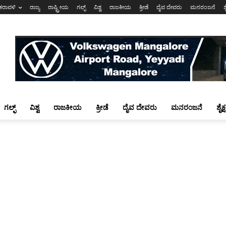
ಕರಾವಳಿ
ರಾಜ್ಯ
ರಾಷ್ಟ್ರೀಯ
ಗಲ್ಫ್
ವಿಶ್ವ
ರಾಜಕೀಯ
ಕ್ರೀಡೆ
ದೈವ ದೇವರು
ಮನರಂಜನೆ
ಶ
ಗಲ್ಫ್
ವಿಶ್ವ
ರಾಜಕೀಯ
ಕ್ರೀಡೆ
ದೈವ ದೇವರು
ಮನರಂಜನೆ
ಶೈಕ