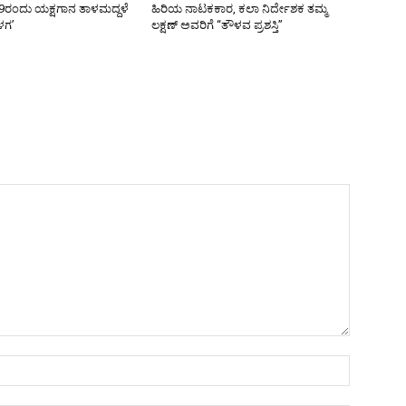
9ರಂದು ಯಕ್ಷಗಾನ ತಾಳಮದ್ದಳೆ
ಹಿರಿಯ ನಾಟಕಕಾರ, ಕಲಾ ನಿರ್ದೇಶಕ ತಮ್ಮ
ಳಗ’
ಲಕ್ಷಣ್ ಅವರಿಗೆ “ತೌಳವ ಪ್ರಶಸ್ತಿ”
Name:*