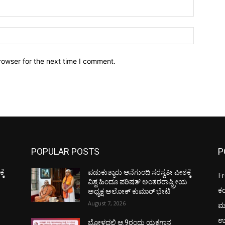
Email:*
Website:
rowser for the next time I comment.
POPULAR POSTS
P
ಕೆ
ಪಡುಕುತ್ಯಾರು ಆನೆಗುಂದಿ ಸರಸ್ವತೀ ಪೀಠಕ್ಕೆ
F
ಯ
ವಿಶ್ವ ಹಿಂದೂ ಪರಿಷತ್ ಅಂತರರಾಷ್ಟ್ರೀಯ
ಕ
ಅಧ್ಯಕ್ಷ ಅಲೋಕ್ ಕುಮಾರ್ ಭೇಟಿ
August 7, 2026
ಮ
ಉ
ಬೋಳದಲ್ಲಿ ಆ.9ರಂದು ಯಕ್ಷಗಾನ