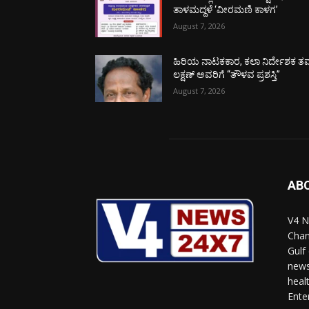
ತಾಳಮದ್ದಳೆ ‘ವೀರಮಣಿ ಕಾಳಗ’
August 7, 2026
ಹಿರಿಯ ನಾಟಕಕಾರ, ಕಲಾ ನಿರ್ದೇಶಕ ತಮ
ಲಕ್ಷಣ್ ಅವರಿಗೆ “ತೌಳವ ಪ್ರಶಸ್ತಿ”
August 7, 2026
AB
V4 N
Chan
Gulf
news
heal
Ente