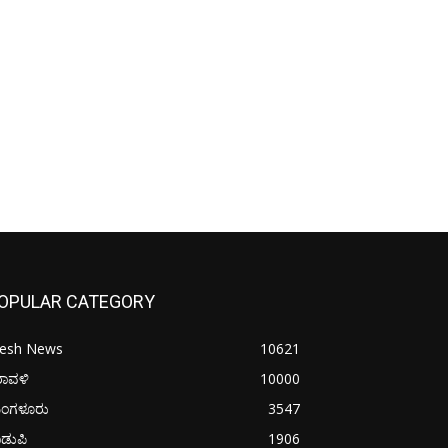
OPULAR CATEGORY
resh News
10621
ರಾವಳಿ
10000
ಂಗಳೂರು
3547
ಡುಪಿ
1906