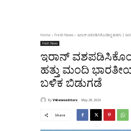
Home
Fresh News
ಇರಾನ್ ವಶಪಡಿಸಿಕೊಂಡಿದ್ದ ಹಡಗು | ಅದರ
Fresh News
ಇರಾನ್ ವಶಪಡಿಸಿಕೊಂಡಿ
ಹತ್ತು ಮಂದಿ ಭಾರತೀ
ಬಳಿಕ ಬಿಡುಗಡೆ
By
V4newseditors
May 28, 2026
Share