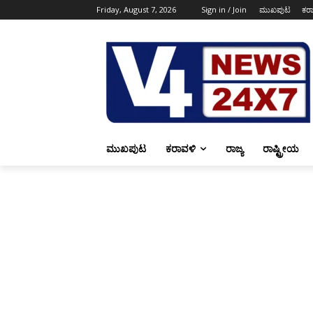
Friday, August 7, 2026
Sign in / Join
ಮುಖಪುಟ
ಕರ
ಮುಖಪುಟ
ಕರಾವಳಿ
ರಾಜ್ಯ
ರಾಷ್ಟ್ರೀಯ