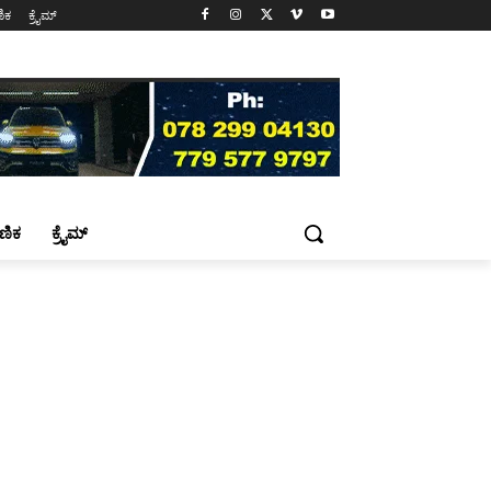
ಷಣಿಕ
ಕ್ರೈಮ್
್ಷಣಿಕ
ಕ್ರೈಮ್