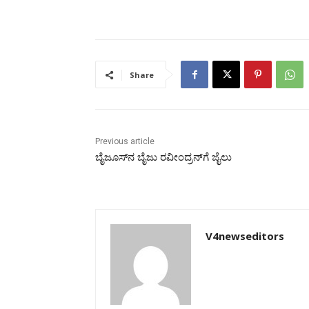
Share
Previous article
ಬೈಜೂಸ್‌ನ ಬೈಜು ರವೀಂದ್ರನ್‌ಗೆ ಜೈಲು
V4newseditors