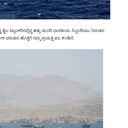
ತೈಲ ಟ್ಯಾಂಕರಿನಲ್ಲಿದ್ದ ಹತ್ತು ಮಂದಿ ಭಾರತೀಯ ಸಿಬ್ಬಂದಿಯು ನಿರಂತರ
ತೇಕ ವರುಷದ ಹೊತ್ತಿಗೆ ನಮ್ಮ ಪ್ರಯತ್ನ ಫಲ ಕಂಡಿದೆ.