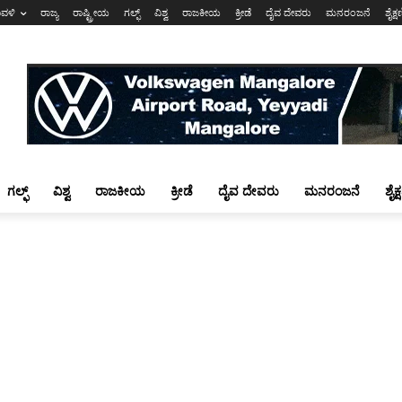
ಾವಳಿ
ರಾಜ್ಯ
ರಾಷ್ಟ್ರೀಯ
ಗಲ್ಫ್
ವಿಶ್ವ
ರಾಜಕೀಯ
ಕ್ರೀಡೆ
ದೈವ ದೇವರು
ಮನರಂಜನೆ
ಶೈಕ್
ಗಲ್ಫ್
ವಿಶ್ವ
ರಾಜಕೀಯ
ಕ್ರೀಡೆ
ದೈವ ದೇವರು
ಮನರಂಜನೆ
ಶೈಕ