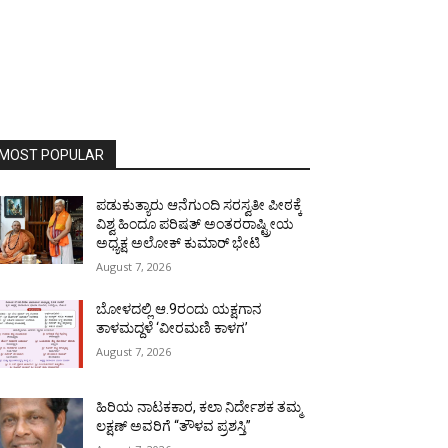
MOST POPULAR
ಪಡುಕುತ್ಯಾರು ಆನೆಗುಂದಿ ಸರಸ್ವತೀ ಪೀಠಕ್ಕೆ
ವಿಶ್ವ ಹಿಂದೂ ಪರಿಷತ್ ಅಂತರರಾಷ್ಟ್ರೀಯ
ಅಧ್ಯಕ್ಷ ಅಲೋಕ್ ಕುಮಾರ್ ಭೇಟಿ
August 7, 2026
ಬೋಳದಲ್ಲಿ ಆ.9ರಂದು ಯಕ್ಷಗಾನ
ತಾಳಮದ್ದಳೆ ‘ವೀರಮಣಿ ಕಾಳಗ’
August 7, 2026
ಹಿರಿಯ ನಾಟಕಕಾರ, ಕಲಾ ನಿರ್ದೇಶಕ ತಮ್ಮ
ಲಕ್ಷಣ್ ಅವರಿಗೆ “ತೌಳವ ಪ್ರಶಸ್ತಿ”