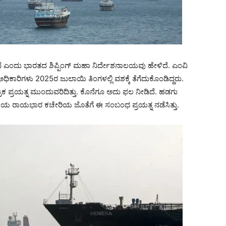
ದೆ ಎಂದು ಭಾರತದ ಶಿಪ್ಪಿಂಗ್ ಮಹಾ ನಿರ್ದೇಶನಾಲಯವು ಹೇಳಿದೆ. ಎಂವಿ
ಧಿಕಾರಿಗಳು 2025ರ ಜುಲಾಯಿ ತಿಂಗಳಲ್ಲಿ ವಶಕ್ಕೆ ತೆಗೆದುಕೊಂಡಿದ್ದರು.
ತ್ರಿಕ ಪ್ರಯತ್ನ ಮುಂದುವರಿದಿತ್ತು. ಕೊನೆಗೂ ಅದು ಫಲ ನೀಡಿದೆ. ಹಡಗು
ಾರತೀಯ ರಾಯಭಾರ ಕಚೇರಿಯ ಜೊತೆಗೆ ಈ ಸಂಬಂಧ ಪ್ರಯತ್ನ ನಡೆಸಿತ್ತು.