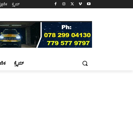
ೈಕ್ಷಣಿಕ
ಕ್ರೈಮ್
್ಷಣಿಕ
ಕ್ರೈಮ್