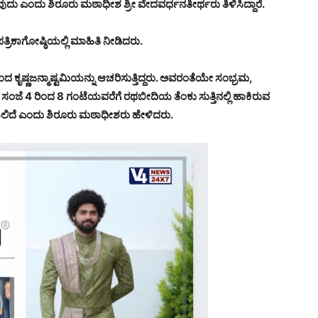
ುದು ಎಂದು ಶಿರೂರು ಮಠಾಧೀಶ ಶ್ರೀ ವೇದವರ್ಧನತೀರ್ಥರು ತಿಳಿಸಿದ್ದಾರೆ.
ಿಕಾಗೋಷ್ಠಿಯಲ್ಲಿ ಮಾಹಿತಿ ನೀಡಿದರು.
ಿಂದ ಕೃಷ್ಣಜನ್ಮಾಷ್ಟಮಿಯನ್ನು ಆಚರಿಸುತ್ತಿದ್ದರು. ಅವರಂತೆಯೇ ಸಂಭ್ರಮ,
ಸಂಜೆ 4 ರಿಂದ 8 ಗಂಟೆಯವರೆಗೆ ರಥಬೀದಿಯ ತೆಂಕು ಸುತ್ತಿನಲ್ಲಿ ಹಾಕಿರುವ
ಡೆಯಲಿದೆ ಎಂದು ಶಿರೂರು ಮಠಾಧೀಶರು ಹೇಳಿದರು.