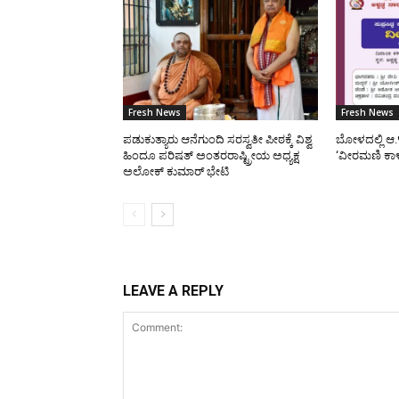
Fresh News
Fresh News
ಪಡುಕುತ್ಯಾರು ಆನೆಗುಂದಿ ಸರಸ್ವತೀ ಪೀಠಕ್ಕೆ ವಿಶ್ವ
ಬೋಳದಲ್ಲಿ ಆ.
ಹಿಂದೂ ಪರಿಷತ್ ಅಂತರರಾಷ್ಟ್ರೀಯ ಅಧ್ಯಕ್ಷ
‘ವೀರಮಣಿ ಕಾ
ಅಲೋಕ್ ಕುಮಾರ್ ಭೇಟಿ
LEAVE A REPLY