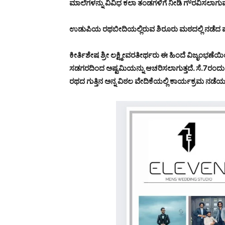
ಮಾಲೆಗಳನ್ನು ವಿವಿಧ ಕಲಾ ತಂಡಗಳಿಗೆ ನೀಡಿ ಗೌರವಿಸಲಾಗುವ
ಉಡುಪಿಯ ರಥಬೀದಿಯಲ್ಲಿರುವ ಶಿರೂರು ಮಠದಲ್ಲಿ ನಡೆದ ಪತ್ರ
ಕೀರ್ತಿಶೇಷ ಶ್ರೀ ಲಕ್ಷ್ಮೀವರತೀರ್ಥರು ಈ ಹಿಂದೆ ವಿಜೃಂಭಣೆಯ
ಸಡಗರದಿಂದ ಅಷ್ಟಮಿಯನ್ನು ಆಚರಿಸಲಾಗುತ್ತದೆ. ಸೆ.7ರಂದು 
ರಥದ ಗುತ್ತಿನ ಅನ್ನ ವಿಠಲ ವೇದಿಕೆಯಲ್ಲಿ ಕಾರ್ಯಕ್ರಮ ನ