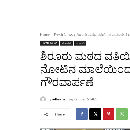
Home
Fresh News
ಶಿರೂರು ಮಠದ ವತಿಯಿಂದ ಸುಮಾರು 4 ಲಕ
Fresh News
ಕರಾವಳಿ
ಉಡುಪಿ
ಶಿರೂರು ಮಠದ ವತಿಯಿ
ನೋಟಿನ ಮಾಲೆಯಿಂದ
ಗೌರವಾರ್ಪಣೆ
By
v4team
September 5, 2023
Share