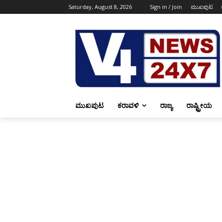
Saturday, August 8, 2026
Sign in / Join
ಮುಖಪುಟ
ಮುಖಪುಟ
ಕರಾವಳಿ
ರಾಜ್ಯ
ರಾಷ್ಟ್ರೀಯ