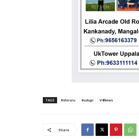
TAGS
#shiruru
#udupi
V4News
Share