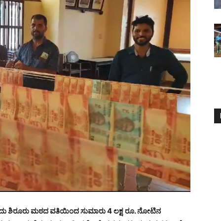
ದಂದು ಶಿರೂರು ಮಠದ ವತಿಯಿಂದ ಸುಮಾರು 4 ಲಕ್ಷ ರೂ. ನೋಟಿನ