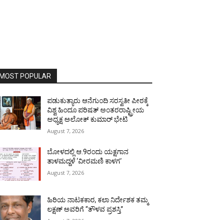
MOST POPULAR
ಪಡುಕುತ್ಯಾರು ಆನೆಗುಂದಿ ಸರಸ್ವತೀ ಪೀಠಕ್ಕೆ
ವಿಶ್ವ ಹಿಂದೂ ಪರಿಷತ್ ಅಂತರರಾಷ್ಟ್ರೀಯ
ಅಧ್ಯಕ್ಷ ಅಲೋಕ್ ಕುಮಾರ್ ಭೇಟಿ
August 7, 2026
ಬೋಳದಲ್ಲಿ ಆ.9ರಂದು ಯಕ್ಷಗಾನ
ತಾಳಮದ್ದಳೆ ‘ವೀರಮಣಿ ಕಾಳಗ’
August 7, 2026
ಹಿರಿಯ ನಾಟಕಕಾರ, ಕಲಾ ನಿರ್ದೇಶಕ ತಮ್ಮ
ಲಕ್ಷಣ್ ಅವರಿಗೆ “ತೌಳವ ಪ್ರಶಸ್ತಿ”