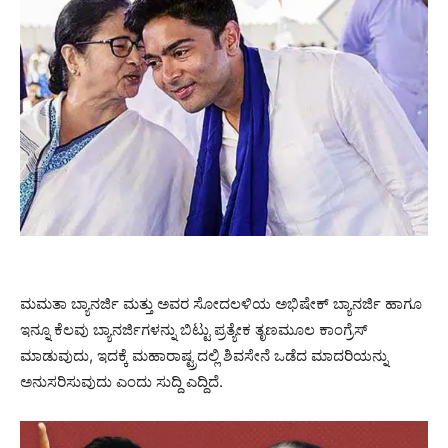
ಮಮತಾ ಬ್ಯಾನರ್ಜಿ ಮತ್ತು ಅವರ ಸೋದಲಳಿಯ ಅಭಿಷೇಕ್ ಬ್ಯಾನರ್ಜಿ ಹಾಗೂ
ಇನ್ನೂ ಕೆಲವು ಬ್ಯಾನರ್ಜಿಗಳನ್ನು ಬಿಟ್ಟು ಪ್ರತ್ಯೇಕ ತೃಣಮೂಲ ಕಾಂಗ್ರೆಸ್
ಮಾಡುವುದು, ಇದಕ್ಕೆ ಮಹಾರಾಷ್ಟ್ರದಲ್ಲಿ ಶಿವಸೇನೆ ಒಡೆದ ಮಾದರಿಯನ್ನು
ಅನುಸರಿಸುವುದು ಎಂದು ಸುದ್ದಿ ಎದ್ದಿದೆ.