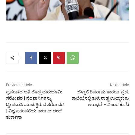
Previous article
Next article
ಪ್ರಪಂಚದ ಅತಿ ದೊಡ್ಡ ಮರುಭೂಮಿ
ಬೆಳ್ಳಾರೆ ಶಿವರಾಮ ಕಾರಂತ ಪ್ರ.ದ.
ಸರೋವರ | ನೆಲವಾಸಿಗಳನ್ನು
ಕಾಲೇಜಿನಲ್ಲಿ ತುಳುನಾಡ್ದ ಉಲ್ಲಾಕುಳು
ದ್ವೀಪವಾಸಿ ಮಾಡುತ್ತಿರುವ ಸರೋವರ
ಆರಾಧನೆ – ವಿಚಾರ‌ ಕೂಟ
| ವಿಶ್ವ ಪರಂಪರೆಯ ತಾಣ ಈ ಲೇಕ್
ತುರ್ಕಾನಾ