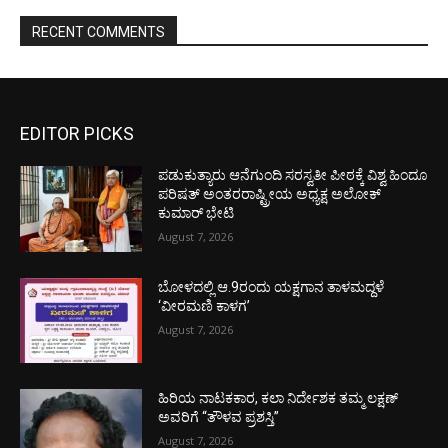
RECENT COMMENTS
EDITOR PICKS
ಪಡುಕುತ್ಯಾರು ಆನೆಗುಂದಿ ಸರಸ್ವತೀ ಪೀಠಕ್ಕೆ ವಿಶ್ವ ಹಿಂದೂ
ಪರಿಷತ್ ಅಂತರರಾಷ್ಟ್ರೀಯ ಅಧ್ಯಕ್ಷ ಅಲೋಕ್
ಕುಮಾರ್ ಭೇಟಿ
August 7, 2026
ಬೋಳದಲ್ಲಿ ಆ.9ರಂದು ಯಕ್ಷಗಾನ ತಾಳಮದ್ದಳೆ
‘ವೀರಮಣಿ ಕಾಳಗ’
August 7, 2026
ಹಿರಿಯ ನಾಟಕಕಾರ, ಕಲಾ ನಿರ್ದೇಶಕ ತಮ್ಮ ಲಕ್ಷಣ್
ಅವರಿಗೆ “ತೌಳವ ಪ್ರಶಸ್ತಿ”
August 7, 2026