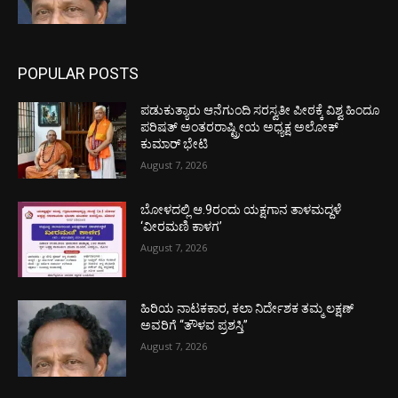
POPULAR POSTS
ಪಡುಕುತ್ಯಾರು ಆನೆಗುಂದಿ ಸರಸ್ವತೀ ಪೀಠಕ್ಕೆ ವಿಶ್ವ ಹಿಂದೂ
ಪರಿಷತ್ ಅಂತರರಾಷ್ಟ್ರೀಯ ಅಧ್ಯಕ್ಷ ಅಲೋಕ್
ಕುಮಾರ್ ಭೇಟಿ
August 7, 2026
ಬೋಳದಲ್ಲಿ ಆ.9ರಂದು ಯಕ್ಷಗಾನ ತಾಳಮದ್ದಳೆ
‘ವೀರಮಣಿ ಕಾಳಗ’
August 7, 2026
ಹಿರಿಯ ನಾಟಕಕಾರ, ಕಲಾ ನಿರ್ದೇಶಕ ತಮ್ಮ ಲಕ್ಷಣ್
ಅವರಿಗೆ “ತೌಳವ ಪ್ರಶಸ್ತಿ”
August 7, 2026