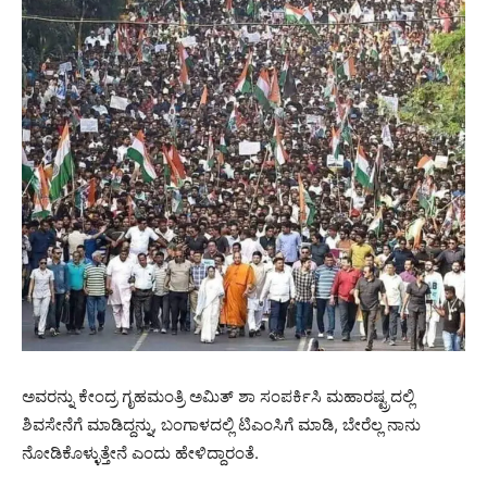
ಅವರನ್ನು ಕೇಂದ್ರ ಗೃಹಮಂತ್ರಿ ಅಮಿತ್ ಶಾ ಸಂಪರ್ಕಿಸಿ ಮಹಾರಷ್ಟ್ರದಲ್ಲಿ
ಶಿವಸೇನೆಗೆ ಮಾಡಿದ್ದನ್ನು, ಬಂಗಾಳದಲ್ಲಿ ಟಿಎಂಸಿಗೆ ಮಾಡಿ, ಬೇರೆಲ್ಲ ನಾನು
ನೋಡಿಕೊಳ್ಳುತ್ತೇನೆ ಎಂದು ಹೇಳಿದ್ದಾರಂತೆ.