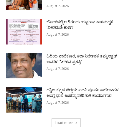
August 7, 2026
ಬೋಳದಲ್ಲಿ ಆ.9ರಂದು ಯಕ್ಷಗಾನ ತಾಳಮದ್ದಳೆ
‘ವೀರಮಣಿ ಕಾಳಗ’
August 7, 2026
ಹಿರಿಯ ನಾಟಕಕಾರ, ಕಲಾ ನಿರ್ದೇಶಕ ತಮ್ಮ ಲಕ್ಷಣ್
ಅವರಿಗೆ “ತೌಳವ ಪ್ರಶಸ್ತಿ”
August 7, 2026
ದಕ್ಷಿಣ ಕನ್ನಡ ಜಿಲ್ಲೆಯ ಪದವಿ ಪೂರ್ವ ಕಾಲೇಜುಗಳ
ಆಂಗ್ಲ ಭಾಷೆ ಉಪನ್ಯಾಸಕರಿಗಾಗಿ ಕಾರ್ಯಾಗಾರ
August 7, 2026
Load more