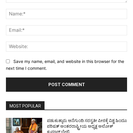
Comment:
Na
Ema
Web
Save my name, email, and website in this browser for the
next time I comment.
MOST POPULAR
ಪಡುಕುತ್ಯಾರು ಆನೆಗುಂದಿ ಸರಸ್ವತೀ ಪೀಠಕ್ಕೆ ವಿಶ್ವ ಹಿಂದೂ
ಪರಿಷತ್ ಅಂತರರಾಷ್ಟ್ರೀಯ ಅಧ್ಯಕ್ಷ ಅಲೋಕ್
ಕುಮಾರ್ ಭೇಟಿ