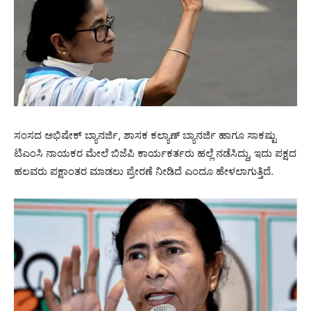
ಸಂಸದ ಅಭಿಷೇಕ್ ಬ್ಯಾನರ್ಜಿ, ಶಾಸಕ ಕಲ್ಯಾಣ್ ಬ್ಯಾನರ್ಜಿ ಹಾಗೂ ಸಾಕಷ್ಟು
ಟಿಎಂಸಿ ನಾಯಕರ ಮೇಲೆ ಬಿಜೆಪಿ ಕಾರ್ಯಕರ್ತರು ಹಲ್ಲೆ ನಡೆಸಿದ್ದು, ಇದು ಪಕ್ಷದ
ಹಲವರು ಪಕ್ಷಾಂತರ ಮಾಡಲು ಪ್ರೇರಣೆ ನೀಡಿದೆ ಎಂದೂ ಹೇಳಲಾಗುತ್ತಿದೆ.