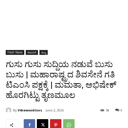
Fresh News
ಕರಾವಳಿ
ರಾಜ್ಯ
ಗುಸು ಗುಸು ಸುದ್ದಿಯ ನಡುವೆ ಬುಸು
ಬುಸು | ಮಹಾರಾಷ್ಟ್ರದ ಶಿವಸೇನೆ ಗತಿ
ಟಿಎಂಸಿ ಪಕ್ಷಕ್ಕೆ | ಮಮತಾ, ಅಭಿಷೇಕ್
ಹೊರಗಿಟ್ಟು ತೃಣಮೂಲ
By
V4newseditors
June 2, 2026
58
0