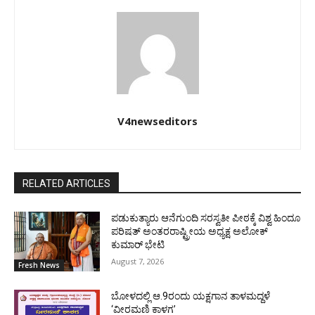
V4newseditors
RELATED ARTICLES
ಪಡುಕುತ್ಯಾರು ಆನೆಗುಂದಿ ಸರಸ್ವತೀ ಪೀಠಕ್ಕೆ ವಿಶ್ವ ಹಿಂದೂ
ಪರಿಷತ್ ಅಂತರರಾಷ್ಟ್ರೀಯ ಅಧ್ಯಕ್ಷ ಅಲೋಕ್
ಕುಮಾರ್ ಭೇಟಿ
August 7, 2026
Fresh News
ಬೋಳದಲ್ಲಿ ಆ.9ರಂದು ಯಕ್ಷಗಾನ ತಾಳಮದ್ದಳೆ
‘ವೀರಮಣಿ ಕಾಳಗ’