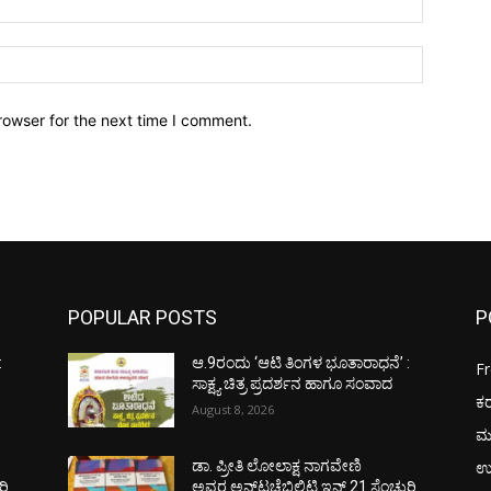
Website:
rowser for the next time I comment.
POPULAR POSTS
P
:
ಆ.9ರಂದು ‘ಆಟಿ ತಿಂಗಳ ಭೂತಾರಾಧನೆ’ :
F
ಸಾಕ್ಷ್ಯ ಚಿತ್ರ ಪ್ರದರ್ಶನ ಹಾಗೂ ಸಂವಾದ
ಕ
August 8, 2026
ಮ
ಉ
ಡಾ. ಪ್ರೀತಿ ಲೋಲಾಕ್ಷ ನಾಗವೇಣಿ
ರಿ
ಅವರ ಅನ್‌ಟಚೆಬಿಲಿಟಿ ಇನ್ 21 ಸೆಂಚುರಿ