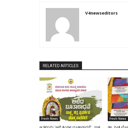
V4newseditors
RELATED ARTICLES
Fresh News
Fresh News
ಆ.9ರಂದು ‘ಆಟಿ ತಿಂಗಳ ಭೂತಾರಾಧನೆ’ : ಸಾಕ್ಷ್ಯ
ಡಾ. ಪ್ರೀತಿ ಲ