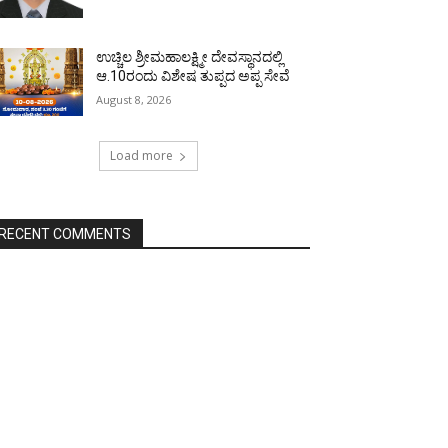
ಉಚ್ಚಿಲ ಶ್ರೀಮಹಾಲಕ್ಷ್ಮೀ ದೇವಸ್ಥಾನದಲ್ಲಿ
ಆ.10ರಂದು ವಿಶೇಷ ತುಪ್ಪದ ಅಪ್ಪ ಸೇವೆ
August 8, 2026
Load more
RECENT COMMENTS