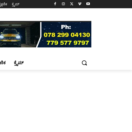
ೈಕ್ಷಣಿಕ
ಕ್ರೈಮ್
್ಷಣಿಕ
ಕ್ರೈಮ್