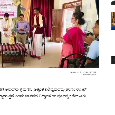
ೈವದ ಆರಾಧನಾ ಕ್ರಮಗಳು ಅತ್ಯಂತ ವಿಶಿಷ್ಟವಾದದ್ದು ಹಾಗೂ ರಾಜನ್
್ದಾಗಿರುತ್ತದೆ ಎಂದು ಜಾನಪದ ವಿದ್ವಾಂಸ ಡಾ.ಪೂವಪ್ಪ ಕಣಿಯೂರು