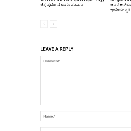
ಚಿತ್ರ ಪ್ರದರ್ಶನ ಹಾಗೂ ಸಂವಾದ
ಅವರ ಅನ್‌ಟಚೆಬ
ಇಂಡಿಯಾ ಕೃತಿ
LEAVE A REPLY
Comment: