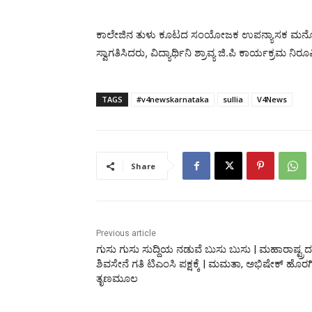
ಕಾಲೇಜಿನ ತುಳು ಕೂಟದ ಸಂಯೋಜಕ ಉಪನ್ಯಾಸಕ ಮನೋಜ್ ಪ್ರಾಸ
ಸ್ವಾಗತಿಸಿದರು, ವಿದ್ಯಾರ್ಥಿನಿ ಶ್ರಾವ್ಯ ಜಿ.ಪಿ ಕಾರ್ಯಕ್ರಮ ನಿ
TAGS
#v4newskarnataka
sullia
V4News
Share
Previous article
ಗುಸು ಗುಸು ಸುದ್ದಿಯ ನಡುವೆ ಬುಸು ಬುಸು | ಮಹಾರಾಷ್ಟ್ರದ
ಶಿವಸೇನೆ ಗತಿ ಟಿಎಂಸಿ ಪಕ್ಷಕ್ಕೆ | ಮಮತಾ, ಅಭಿಷೇಕ್ ಹೊರಗಿ
ತೃಣಮೂಲ