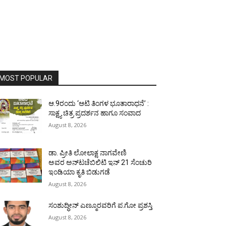
MOST POPULAR
ಆ.9ರಂದು ‘ಆಟಿ ತಿಂಗಳ ಭೂತಾರಾಧನೆ’ :
ಸಾಕ್ಷ್ಯ ಚಿತ್ರ ಪ್ರದರ್ಶನ ಹಾಗೂ ಸಂವಾದ
August 8, 2026
ಡಾ. ಪ್ರೀತಿ ಲೋಲಾಕ್ಷ ನಾಗವೇಣಿ
ಅವರ ಅನ್‌ಟಚೆಬಿಲಿಟಿ ಇನ್ 21 ಸೆಂಚುರಿ
ಇಂಡಿಯಾ ಕೃತಿ ಬಿಡುಗಡೆ
August 8, 2026
ಸಂಶುದ್ಧೀನ್ ಎಣ್ಮೂರವರಿಗೆ ಪ.ಗೋ ಪ್ರಶಸ್ತಿ
August 8, 2026