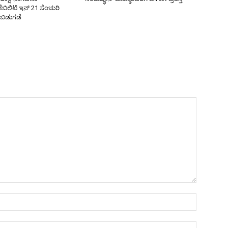
ಿಲಿಟಿ ಇನ್ 21 ಸೆಂಚುರಿ
 ಬಿಡುಗಡೆ
Name:*
Email:*