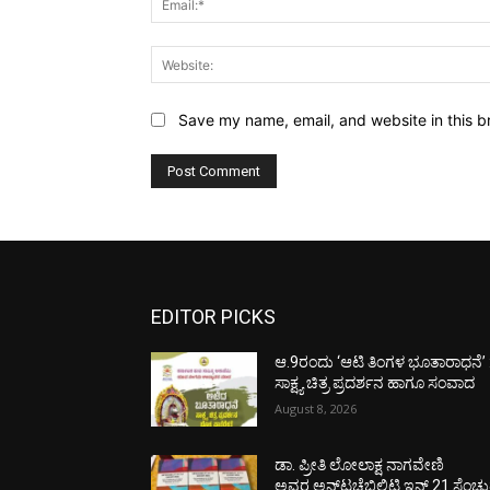
Save my name, email, and website in this b
EDITOR PICKS
ಆ.9ರಂದು ‘ಆಟಿ ತಿಂಗಳ ಭೂತಾರಾಧನೆ’ 
ಸಾಕ್ಷ್ಯ ಚಿತ್ರ ಪ್ರದರ್ಶನ ಹಾಗೂ ಸಂವಾದ
August 8, 2026
ಡಾ. ಪ್ರೀತಿ ಲೋಲಾಕ್ಷ ನಾಗವೇಣಿ
ಅವರ ಅನ್‌ಟಚೆಬಿಲಿಟಿ ಇನ್ 21 ಸೆಂಚು