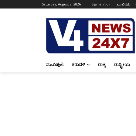
Saturday, August 8, 2026
Sign in / Join
ಮುಖಪುಟ
ಮುಖಪುಟ
ಕರಾವಳಿ
ರಾಜ್ಯ
ರಾಷ್ಟ್ರೀಯ