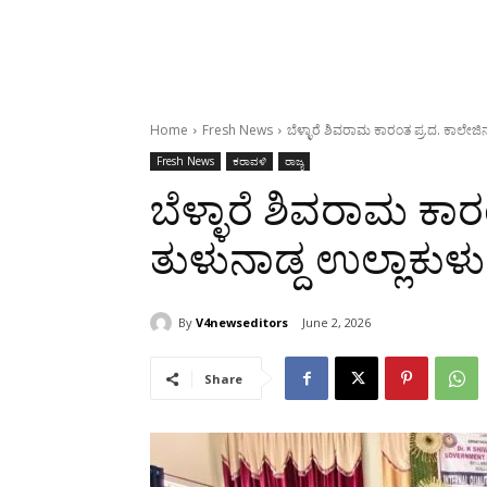
Home
Fresh News
ಬೆಳ್ಳಾರೆ ಶಿವರಾಮ ಕಾರಂತ ಪ್ರ.ದ. ಕಾಲೇಜಿನ
Fresh News
ಕರಾವಳಿ
ರಾಜ್ಯ
ಬೆಳ್ಳಾರೆ ಶಿವರಾಮ ಕಾರಂ
ತುಳುನಾಡ್ದ ಉಲ್ಲಾಕುಳ
By
V4newseditors
June 2, 2026
Share