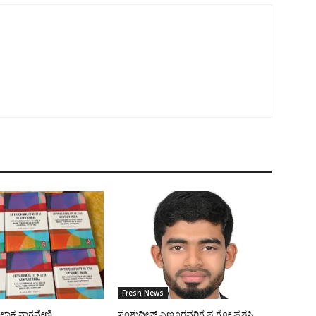
Fresh News
ೋಲಾಕ್ಷ ನಾಗವೇಣಿ
ಸಂಶುದ್ಧೀನ್ ಎಣ್ಮೂರವರಿಗೆ ಪ.ಗೋ ಪ್ರಶಸ್ತಿ