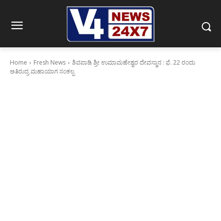
Home
Fresh News
ಶಿವಪಾಡಿ ಶ್ರೀ ಉಮಾಮಹೇಶ್ವರ ದೇವಸ್ಥಾನ : ಫೆ. 22 ರಂದು
ಅತಿರುದ್ರ ಮಹಾಯಾಗ ಸಂಕಲ್ಪ