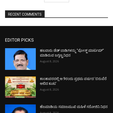
RECENT COMMENTS
EDITOR PICKS
ಹಲವಾರು ಡೆಡ್ ಬಾಡಿಗಳನ್ನು “ಪೋಸ್ಟ್ ಮಾರ್ಟಮ್”
ಮಾಡಿರುವ ಜಗ್ಗಣ್ಣ ನಿಧನ
August 8, 2026
ಕಾಂತಾವರದಲ್ಲಿ ಆ.9ರಂದು ಪ್ರಥಮ ವರ್ಷದ ‘ಬಿರುವೆರೆ
ಆಟಿದ ಕೂಟ’
August 8, 2026
ಹೆಜಮಾಡಿಯ ಸಮಾಜಮುಖಿ ಮಹಿಳೆ ಸರೋಜಿನಿ ನಿಧನ
August 8, 2026