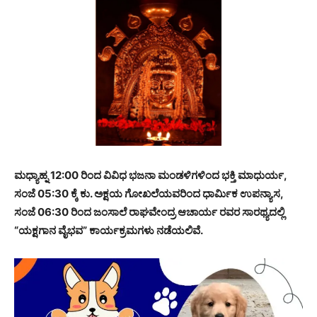
ಮಧ್ಯಾಹ್ನ 12:00 ರಿಂದ ವಿವಿಧ ಭಜನಾ ಮಂಡಳಿಗಳಿಂದ ಭಕ್ತಿ ಮಾಧುರ್ಯ,
ಸಂಜೆ 05:30 ಕ್ಕೆ ಕು. ಅಕ್ಷಯ ಗೋಖಲೆಯವರಿಂದ ಧಾರ್ಮಿಕ ಉಪನ್ಯಾಸ,
ಸಂಜೆ 06:30 ರಿಂದ ಜಂಸಾಲೆ ರಾಘವೇಂದ್ರ ಆಚಾರ್ಯ ರವರ ಸಾರಥ್ಯದಲ್ಲಿ
“ಯಕ್ಷಗಾನ ವೈಭವ” ಕಾರ್ಯಕ್ರಮಗಳು ನಡೆಯಲಿವೆ.