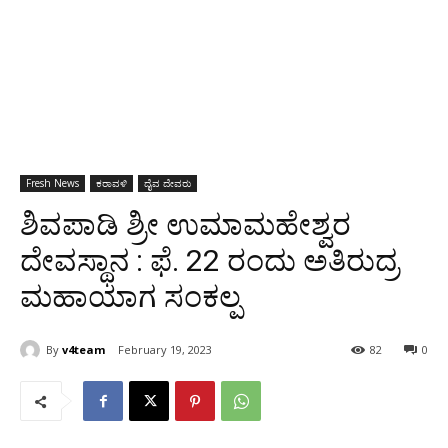
Fresh News
ಕರಾವಳಿ
ದೈವ ದೇವರು
ಶಿವಪಾಡಿ ಶ್ರೀ ಉಮಾಮಹೇಶ್ವರ
ದೇವಸ್ಥಾನ : ಫೆ. 22 ರಂದು ಅತಿರುದ್ರ
ಮಹಾಯಾಗ ಸಂಕಲ್ಪ
By
v4team
February 19, 2023
82
0