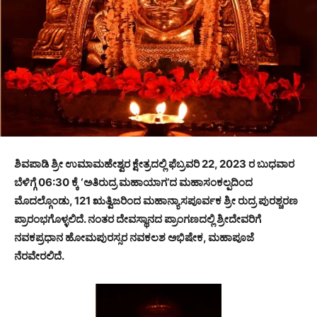
ಶಿವಪಾಡಿ ಶ್ರೀ ಉಮಾಮಹೇಶ್ವರ ಕ್ಷೇತ್ರದಲ್ಲಿ ಫೆಬ್ರವರಿ 22, 2023 ರ ಬುಧವಾರ
ಬೆಳಿಗ್ಗೆ 06:30 ಕ್ಕೆ ‘ಅತಿರುದ್ರ ಮಹಾಯಾಗ’ದ ಮಹಾಸಂಕಲ್ಪದಿಂದ
ಮೊದಲ್ಗೊಂಡು, 121 ಋತ್ವಿಜರಿಂದ ಮಹಾನ್ಯಾಸಪೂರ್ವಕ ಶ್ರೀ ರುದ್ರ ಪುರಶ್ಚರಣ
ಪ್ರಾರಂಭಗೊಳ್ಳಲಿದೆ. ನಂತರ ದೇವಸ್ಥಾನದ ಪ್ರಾಂಗಣದಲ್ಲಿ ಶ್ರೀದೇವರಿಗೆ
ನವಕಪ್ರಧಾನ ಹೋಮಪುರಸ್ಸರ ನವಕಲಶ ಅಭಿಷೇಕ, ಮಹಾಪೂಜೆ
ನೆರವೇರಲಿದೆ.