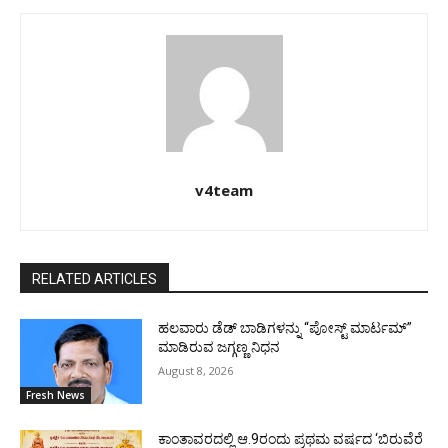
v4team
RELATED ARTICLES
ಹಲವಾರು ಡೆಡ್ ಬಾಡಿಗಳನ್ನು “ಪೋಸ್ಟ್ ಮಾರ್ಟಮ್”
ಮಾಡಿರುವ ಜಗ್ಗಣ್ಣ ನಿಧನ
August 8, 2026
Fresh News
ಕಾಂತಾವರದಲ್ಲಿ ಆ.9ರಂದು ಪ್ರಥಮ ವರ್ಷದ ‘ಬಿರುವೆರೆ