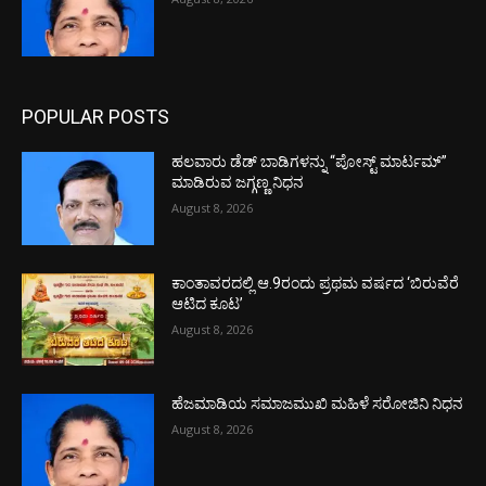
POPULAR POSTS
ಹಲವಾರು ಡೆಡ್ ಬಾಡಿಗಳನ್ನು “ಪೋಸ್ಟ್ ಮಾರ್ಟಮ್”
ಮಾಡಿರುವ ಜಗ್ಗಣ್ಣ ನಿಧನ
August 8, 2026
ಕಾಂತಾವರದಲ್ಲಿ ಆ.9ರಂದು ಪ್ರಥಮ ವರ್ಷದ ‘ಬಿರುವೆರೆ
ಆಟಿದ ಕೂಟ’
August 8, 2026
ಹೆಜಮಾಡಿಯ ಸಮಾಜಮುಖಿ ಮಹಿಳೆ ಸರೋಜಿನಿ ನಿಧನ
August 8, 2026