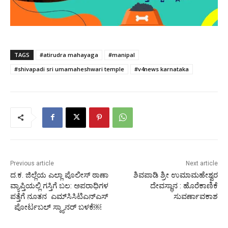
TAGS
#atirudra mahayaga
#manipal
#shivapadi sri umamaheshwari temple
#v4news karnataka
Previous article
Next article
ದ.ಕ. ಜಿಲ್ಲೆಯ ಎಲ್ಲಾ ಪೊಲೀಸ್ ಠಾಣಾ
ಶಿವಪಾಡಿ ಶ್ರೀ ಉಮಾಮಹೇಶ್ವರ
ವ್ಯಾಪ್ತಿಯಲ್ಲಿ ಗಸ್ತಿಗೆ ಬಲ: ಅಪರಾಧಿಗಳ
ದೇವಸ್ಥಾನ : ಹೊರೆಕಾಣಿಕೆ
ಪತ್ತೆಗೆ ನೂತನ ಎಮ್‌ಸಿಸಿಟಿಎನ್‌ಎಸ್
ಸುವರ್ಣಾವಕಾಶ
ಪೋರ್ಟಬಲ್ ಸ್ಕ್ಯಾನರ್ ಬಳಕೆ￼