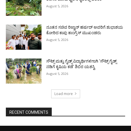
August 5, 2026
ನೂತನ ಸಚಿವ ರಿಜ್ವಾನ್ ಹರ್ಷದ್ ಅವರಿಗೆ ಶುಭಾಶಯ
ಕೋರಿದ ಕಾಪು ಕಾಂಗ್ರೆಸ್ ಮುಖಂಡರು
August 5, 2026
ಸೌಟ್ಸ್ ಮತ್ತು ಗೈಡ್ಸ್ ವಿದ್ಯಾರ್ಥಿಗಳಿಗಾಗಿ ‘ಸೌಟ್ಸ್ ಗೈಡ್ಸ್
ನಡಿಗೆ ಕೃಷಿಯ ಕಡೆ’ ಶಿಬಿರ ಯಶಸ್ವಿ
August 5, 2026
Load more
RECENT COMMENTS