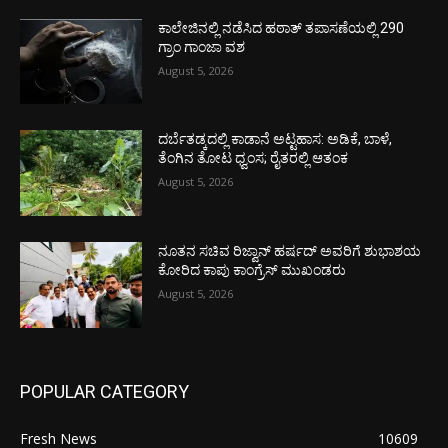
ಕಾಲೇಜಿನಲ್ಲಿ ನಡೆಸಿದ ಹಠಾತ್ ತಪಾಸಣೆಯಲ್ಲಿ 290
ಗ್ರಾಂ ಗಾಂಜಾ ವಶ
August 5, 2026
ದರ್ಬೆತಡ್ಕದಲ್ಲಿ ಕಾಡಾನೆ ಅಟ್ಟಹಾಸ: ಅಡಿಕೆ, ಬಾಳೆ,
ತೆಂಗಿನ ತೋಟ ಧ್ವಂಸ; ರೈತರಲ್ಲಿ ಆತಂಕ
August 5, 2026
ನೂತನ ಸಚಿವ ರಿಜ್ವಾನ್ ಹರ್ಷದ್ ಅವರಿಗೆ ಶುಭಾಶಯ
ಕೋರಿದ ಕಾಪು ಕಾಂಗ್ರೆಸ್ ಮುಖಂಡರು
August 5, 2026
POPULAR CATEGORY
Fresh News
10609