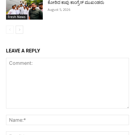
ಕೋರಿದ ಕಾಪು ಕಾಂಗ್ರೆಸ್ ಮುಖಂಡರು
August 5, 2026
Fresh News
LEAVE A REPLY
Comment:
Na
Ema