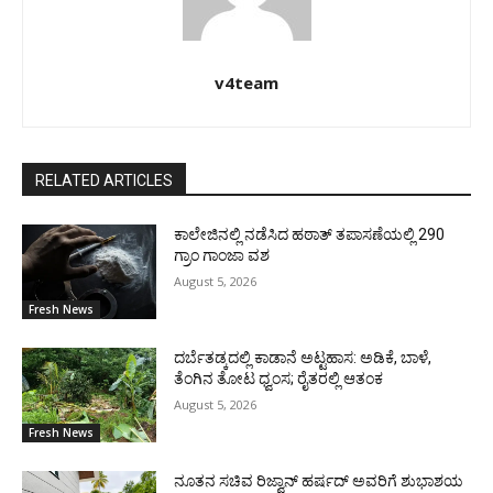
v4team
RELATED ARTICLES
ಕಾಲೇಜಿನಲ್ಲಿ ನಡೆಸಿದ ಹಠಾತ್ ತಪಾಸಣೆಯಲ್ಲಿ 290
ಗ್ರಾಂ ಗಾಂಜಾ ವಶ
August 5, 2026
Fresh News
ದರ್ಬೆತಡ್ಕದಲ್ಲಿ ಕಾಡಾನೆ ಅಟ್ಟಹಾಸ: ಅಡಿಕೆ, ಬಾಳೆ,
ತೆಂಗಿನ ತೋಟ ಧ್ವಂಸ; ರೈತರಲ್ಲಿ ಆತಂಕ
August 5, 2026
Fresh News
ನೂತನ ಸಚಿವ ರಿಜ್ವಾನ್ ಹರ್ಷದ್ ಅವರಿಗೆ ಶುಭಾಶಯ