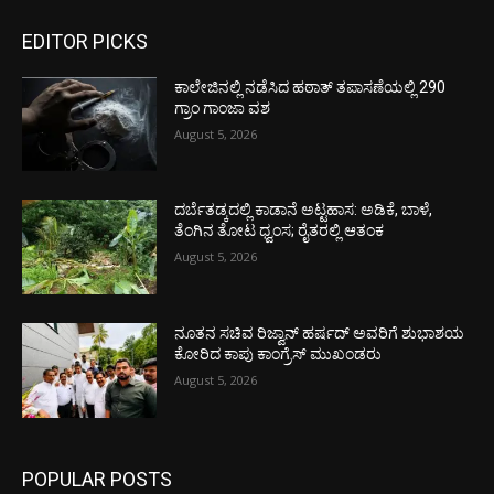
EDITOR PICKS
ಕಾಲೇಜಿನಲ್ಲಿ ನಡೆಸಿದ ಹಠಾತ್ ತಪಾಸಣೆಯಲ್ಲಿ 290
ಗ್ರಾಂ ಗಾಂಜಾ ವಶ
August 5, 2026
ದರ್ಬೆತಡ್ಕದಲ್ಲಿ ಕಾಡಾನೆ ಅಟ್ಟಹಾಸ: ಅಡಿಕೆ, ಬಾಳೆ,
ತೆಂಗಿನ ತೋಟ ಧ್ವಂಸ; ರೈತರಲ್ಲಿ ಆತಂಕ
August 5, 2026
ನೂತನ ಸಚಿವ ರಿಜ್ವಾನ್ ಹರ್ಷದ್ ಅವರಿಗೆ ಶುಭಾಶಯ
ಕೋರಿದ ಕಾಪು ಕಾಂಗ್ರೆಸ್ ಮುಖಂಡರು
August 5, 2026
POPULAR POSTS