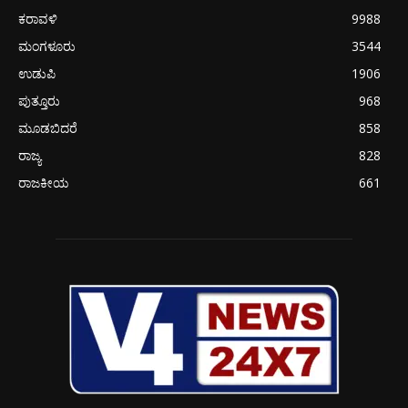
ಕರಾವಳಿ
9988
ಮಂಗಳೂರು
3544
ಉಡುಪಿ
1906
ಪುತ್ತೂರು
968
ಮೂಡಬಿದರೆ
858
ರಾಜ್ಯ
828
ರಾಜಕೀಯ
661