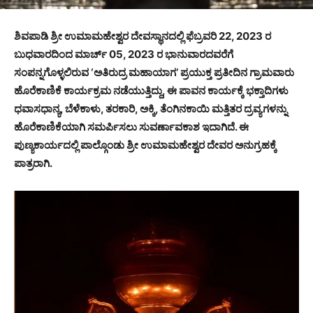
ಶಿವಪಾಡಿ ಶ್ರೀ ಉಮಾಮಹೇಶ್ವರ ದೇವಸ್ಥಾನದಲ್ಲಿ ಫೆಬ್ರವರಿ 22, 2023 ರ
ಬುಧವಾರದಿಂದ ಮಾರ್ಚ್ 05, 2023 ರ ಭಾನುವಾರದವರೆಗೆ
ಸಂಪನ್ನಗೊಳ್ಳಲಿರುವ ‘ಅತಿರುದ್ರ ಮಹಾಯಾಗ’ ಪ್ರಯುಕ್ತ ಪ್ರತೀದಿನ ಗ್ರಾಮವಾರು
ಹೊರೆಕಾಣಿಕೆ ಕಾರ್ಯಕ್ರಮ ನಡೆಯುತ್ತಿದ್ದು, ಈ ಪಾವನ ಕಾರ್ಯಕ್ಕೆ ಭಕ್ತಾದಿಗಳು
ಧವಾಸಧಾನ್ಯ, ಬೆಳೆಕಾಳು, ತರಕಾರಿ, ಅಕ್ಕಿ, ತೆಂಗಿನಕಾಯಿ ಮತ್ತಿತರ ದ್ರವ್ಯಗಳನ್ನು
ಹೊರೆಕಾಣಿಕೆಯಾಗಿ ಸಮರ್ಪಿಸಲು ಸುವರ್ಣಾವಕಾಶ ಇದಾಗಿದೆ. ಈ
ಪುಣ್ಯಕಾರ್ಯದಲ್ಲಿ ಪಾಲ್ಗೊಂಡು ಶ್ರೀ ಉಮಾಮಹೇಶ್ವರ ದೇವರ ಅನುಗ್ರಹಕ್ಕೆ
ಪಾತ್ರರಾಗಿ.