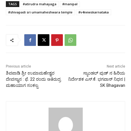
TAGS
#atirudra mahayaga
#manipal
#shivapadi sri umamaheshwara temple
#v4newskarnataka
Previous article
Next article
ಶಿವಪಾಡಿ ಶ್ರೀ ಉಮಾಮಹೇಶ್ವರ
ಸ್ಯಾಂಡಲ್‌ ವುಡ್‌ ನ ಹಿರಿಯ
ದೇವಸ್ಥಾನ : ಫೆ. 22 ರಂದು ಅತಿರುದ್ರ
ನಿರ್ದೇಶಕ ಎಸ್.ಕೆ. ಭಗವಾನ್‌ ನಿಧನ |
ಮಹಾಯಾಗ ಸಂಕಲ್ಪ
SK Bhagavan