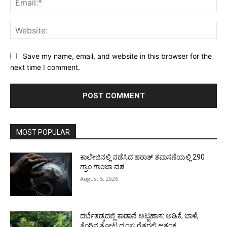
Web
Save my name, email, and website in this browser for the
next time I comment.
MOST POPULAR
ಕಾಲೇಜಿನಲ್ಲಿ ನಡೆಸಿದ ಹಠಾತ್ ತಪಾಸಣೆಯಲ್ಲಿ 290
ಗ್ರಾಂ ಗಾಂಜಾ ವಶ
August 5, 2026
ದರ್ಬೆತಡ್ಕದಲ್ಲಿ ಕಾಡಾನೆ ಅಟ್ಟಹಾಸ: ಅಡಿಕೆ, ಬಾಳೆ,
ತೆಂಗಿನ ತೋಟ ಧ್ವಂಸ; ರೈತರಲ್ಲಿ ಆತಂಕ