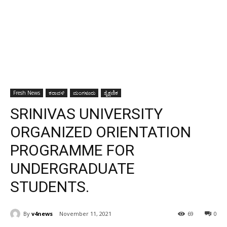
Fresh News
ಕರಾವಳಿ
ಮಂಗಳೂರು
ಶೈಕ್ಷಣಿಕ
SRINIVAS UNIVERSITY
ORGANIZED ORIENTATION
PROGRAMME FOR
UNDERGRADUATE
STUDENTS.
By
v4news
November 11, 2021
69
0