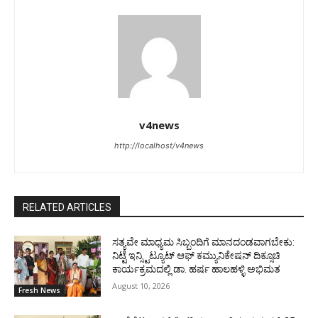
v4news
http://localhost/v4news
RELATED ARTICLES
ಸತ್ಯವೇ ಮಾಧ್ಯಮ ಸಿಬ್ಬಂದಿಗೆ ಮಾನದಂಡವಾಗಬೇಕು:
ನಿಟ್ಟೆ ಇನ್ಸ್ಟಿಟ್ಯೂಟ್ ಆಫ್ ಕಮ್ಯುನಿಕೇಷನ್ ದಿಕ್ಸೂಚಿ
ಕಾರ್ಯಕ್ರಮದಲ್ಲಿ ಡಾ. ಹರ್ಷ ಹಾಲಹಳ್ಳಿ ಅಭಿಮತ
August 10, 2026
Fresh News