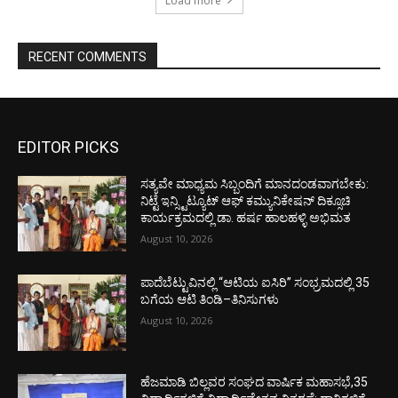
Load more
RECENT COMMENTS
EDITOR PICKS
ಸತ್ಯವೇ ಮಾಧ್ಯಮ ಸಿಬ್ಬಂದಿಗೆ ಮಾನದಂಡವಾಗಬೇಕು:
ನಿಟ್ಟೆ ಇನ್ಸ್ಟಿಟ್ಯೂಟ್ ಆಫ್ ಕಮ್ಯುನಿಕೇಷನ್ ದಿಕ್ಸೂಚಿ
ಕಾರ್ಯಕ್ರಮದಲ್ಲಿ ಡಾ. ಹರ್ಷ ಹಾಲಹಳ್ಳಿ ಅಭಿಮತ
August 10, 2026
ಪಾದೆಬೆಟ್ಟುವಿನಲ್ಲಿ “ಆಟಿಯ ಐಸಿರಿ’’ ಸಂಭ್ರಮದಲ್ಲಿ 35
ಬಗೆಯ ಆಟಿ ತಿಂಡಿ–ತಿನಿಸುಗಳು
August 10, 2026
ಹೆಜಮಾಡಿ ಬಿಲ್ಲವರ ಸಂಘದ ವಾರ್ಷಿಕ ಮಹಾಸಭೆ,35