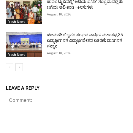
ಪಾದೆಬೆಟ್ಟುವಿನಲ್ಲಿ “ಆಟಿಯ ಐಸಿರಿ’’ ಸಂಭ್ರಮದಲ್ಲಿ 35
ಬಗೆಯ ಆಟಿ ತಿಂಡಿ–ತಿನಿಸುಗಳು
August 10, 2026
Fresh News
ಹೆಜಮಾಡಿ ಬಿಲ್ಲವರ ಸಂಘದ ವಾರ್ಷಿಕ ಮಹಾಸಭೆ,35
ವಿದ್ಯಾರ್ಥಿಗಳಿಗೆ ವಿದ್ಯಾರ್ಥಿವೇತನ ವಿತರಣೆ; ದಾನಿಗಳಿಗೆ
ಸನ್ಮಾನ
August 10, 2026
Fresh News
LEAVE A REPLY