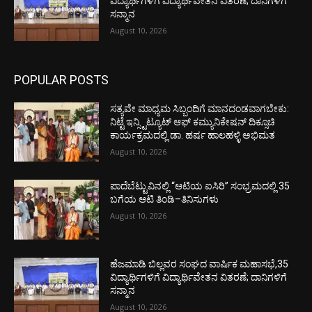
ವಿದ್ಯಾರ್ಥಿಗಳಿಗೆ ವಿದ್ಯಾರ್ಥಿವೇತನ ವಿತರಣೆ; ದಾನಿಗಳಿಗೆ
ಸನ್ಮಾನ
August 10, 2026
POPULAR POSTS
ಸತ್ಯವೇ ಮಾಧ್ಯಮ ಸಿಬ್ಬಂದಿಗೆ ಮಾನದಂಡವಾಗಬೇಕು:
ನಿಟ್ಟೆ ಇನ್ಸ್ಟಿಟ್ಯೂಟ್ ಆಫ್ ಕಮ್ಯುನಿಕೇಷನ್ ದಿಕ್ಸೂಚಿ
ಕಾರ್ಯಕ್ರಮದಲ್ಲಿ ಡಾ. ಹರ್ಷ ಹಾಲಹಳ್ಳಿ ಅಭಿಮತ
August 10, 2026
ಪಾದೆಬೆಟ್ಟುವಿನಲ್ಲಿ “ಆಟಿಯ ಐಸಿರಿ’’ ಸಂಭ್ರಮದಲ್ಲಿ 35
ಬಗೆಯ ಆಟಿ ತಿಂಡಿ–ತಿನಿಸುಗಳು
August 10, 2026
ಹೆಜಮಾಡಿ ಬಿಲ್ಲವರ ಸಂಘದ ವಾರ್ಷಿಕ ಮಹಾಸಭೆ,35
ವಿದ್ಯಾರ್ಥಿಗಳಿಗೆ ವಿದ್ಯಾರ್ಥಿವೇತನ ವಿತರಣೆ; ದಾನಿಗಳಿಗೆ
ಸನ್ಮಾನ
August 10, 2026