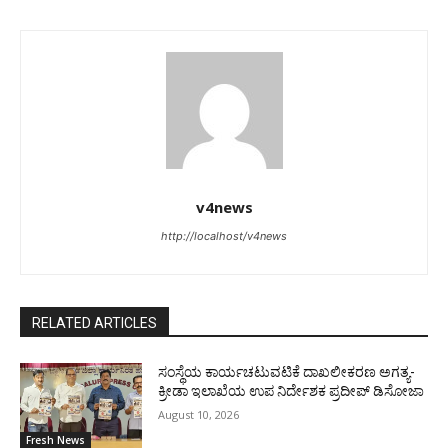
v4news
http://localhost/v4news
RELATED ARTICLES
ಸಂಸ್ಥೆಯ ಕಾರ್ಯಚಟುವಟಿಕೆ ದಾಖಲೀಕರಣ ಅಗತ್ಯ-
ಕ್ರೀಡಾ ಇಲಾಖೆಯ ಉಪ ನಿರ್ದೇಶಕ ಪ್ರದೀಪ್ ಡಿಸೋಜಾ
August 10, 2026
Fresh News