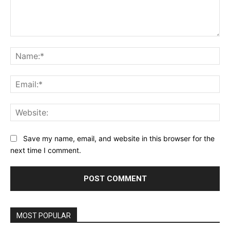
Comment:
Na
Ema
Web
Save my name, email, and website in this browser for the
next time I comment.
MOST POPULAR