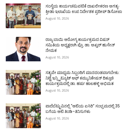
ಸಂಸ್ಥೆಯ ಕಾರ್ಯಚಟುವಟಿಕೆ ದಾಖಲೀಕರಣ ಅಗತ್ಯ-
ಕ್ರೀಡಾ ಇಲಾಖೆಯ ಉಪ ನಿರ್ದೇಶಕ ಪ್ರದೀಪ್ ಡಿಸೋಜಾ
August 10, 2026
ರಾಜ್ಯ ಬಾಯಿ ಆರೋಗ್ಯ ಕಾರ್ಯಕ್ರಮದ ವಿಷನ್
ಸಮಿತಿಯ ಅಧ್ಯಕ್ಷರಾಗಿ ಪ್ರೊ. ಡಾ. ಅಖ್ತರ್ ಹುಸೇನ್
ನೇಮಕ
August 10, 2026
ಸತ್ಯವೇ ಮಾಧ್ಯಮ ಸಿಬ್ಬಂದಿಗೆ ಮಾನದಂಡವಾಗಬೇಕು:
ನಿಟ್ಟೆ ಇನ್ಸ್ಟಿಟ್ಯೂಟ್ ಆಫ್ ಕಮ್ಯುನಿಕೇಷನ್ ದಿಕ್ಸೂಚಿ
ಕಾರ್ಯಕ್ರಮದಲ್ಲಿ ಡಾ. ಹರ್ಷ ಹಾಲಹಳ್ಳಿ ಅಭಿಮತ
August 10, 2026
ಪಾದೆಬೆಟ್ಟುವಿನಲ್ಲಿ “ಆಟಿಯ ಐಸಿರಿ’’ ಸಂಭ್ರಮದಲ್ಲಿ 35
ಬಗೆಯ ಆಟಿ ತಿಂಡಿ–ತಿನಿಸುಗಳು
August 10, 2026