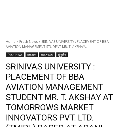
Home
Fresh News
SRINIVAS UNIVERSITY : PLACEMENT OF BBA
AVIATION MANAGEMENT STUDENT MR. T. AKSHAY...
Fresh News
ಕರಾವಳಿ
ಮಂಗಳೂರು
ಶೈಕ್ಷಣಿಕ
SRINIVAS UNIVERSITY :
PLACEMENT OF BBA
AVIATION MANAGEMENT
STUDENT MR. T. AKSHAY AT
TOMORROWS MARKET
INNOVATORS PVT. LTD.