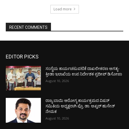
Load more
RECENT COMMENTS
EDITOR PICKS
ಸಂಸ್ಥೆಯ ಕಾರ್ಯಚಟುವಟಿಕೆ ದಾಖಲೀಕರಣ ಅಗತ್ಯ-
ಕ್ರೀಡಾ ಇಲಾಖೆಯ ಉಪ ನಿರ್ದೇಶಕ ಪ್ರದೀಪ್ ಡಿಸೋಜಾ
August 10, 2026
ರಾಜ್ಯ ಬಾಯಿ ಆರೋಗ್ಯ ಕಾರ್ಯಕ್ರಮದ ವಿಷನ್
ಸಮಿತಿಯ ಅಧ್ಯಕ್ಷರಾಗಿ ಪ್ರೊ. ಡಾ. ಅಖ್ತರ್ ಹುಸೇನ್
ನೇಮಕ
August 10, 2026