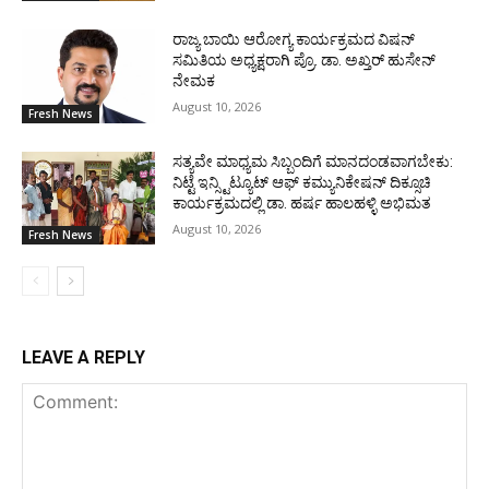
ರಾಜ್ಯ ಬಾಯಿ ಆರೋಗ್ಯ ಕಾರ್ಯಕ್ರಮದ ವಿಷನ್
ಸಮಿತಿಯ ಅಧ್ಯಕ್ಷರಾಗಿ ಪ್ರೊ. ಡಾ. ಅಖ್ತರ್ ಹುಸೇನ್
ನೇಮಕ
August 10, 2026
Fresh News
ಸತ್ಯವೇ ಮಾಧ್ಯಮ ಸಿಬ್ಬಂದಿಗೆ ಮಾನದಂಡವಾಗಬೇಕು:
ನಿಟ್ಟೆ ಇನ್ಸ್ಟಿಟ್ಯೂಟ್ ಆಫ್ ಕಮ್ಯುನಿಕೇಷನ್ ದಿಕ್ಸೂಚಿ
ಕಾರ್ಯಕ್ರಮದಲ್ಲಿ ಡಾ. ಹರ್ಷ ಹಾಲಹಳ್ಳಿ ಅಭಿಮತ
August 10, 2026
Fresh News
LEAVE A REPLY