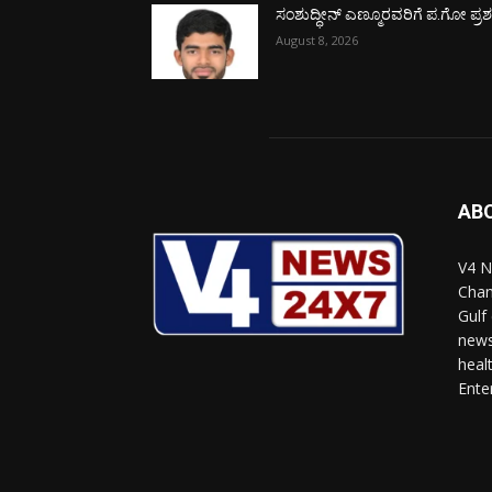
ಸಂಶುದ್ಧೀನ್ ಎಣ್ಮೂರವರಿಗೆ ಪ.ಗೋ ಪ್ರಶಸ್
August 8, 2026
AB
V4 N
Chan
Gulf
news
heal
Ente