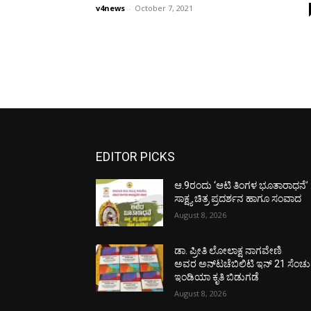
v4news
-
October 7, 2021
EDITOR PICKS
ಆ.9ರಂದು ‘ಆಟಿ ತಿಂಗಳ ಭೂತಾರಾಧನೆ’ 
ಸಾಕ್ಷ್ಯ ಚಿತ್ರ ಪ್ರದರ್ಶನ ಹಾಗೂ ಸಂವಾದ
August 8, 2026
ಡಾ. ಪ್ರೀತಿ ಲೋಲಾಕ್ಷ ನಾಗವೇಣಿ
ಅವರ ಅನ್‌ಟಚೆಬಿಲಿಟಿ ಇನ್ 21 ಸೆಂಚು
ಇಂಡಿಯಾ ಕೃತಿ ಬಿಡುಗಡೆ
August 8, 2026