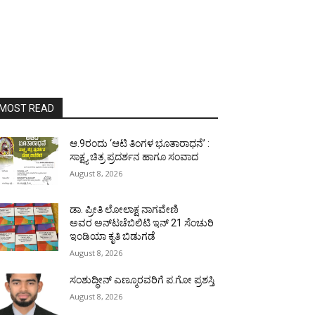
MOST READ
ಆ.9ರಂದು ‘ಆಟಿ ತಿಂಗಳ ಭೂತಾರಾಧನೆ’ :
ಸಾಕ್ಷ್ಯ ಚಿತ್ರ ಪ್ರದರ್ಶನ ಹಾಗೂ ಸಂವಾದ
August 8, 2026
ಡಾ. ಪ್ರೀತಿ ಲೋಲಾಕ್ಷ ನಾಗವೇಣಿ
ಅವರ ಅನ್‌ಟಚೆಬಿಲಿಟಿ ಇನ್ 21 ಸೆಂಚುರಿ
ಇಂಡಿಯಾ ಕೃತಿ ಬಿಡುಗಡೆ
August 8, 2026
ಸಂಶುದ್ಧೀನ್ ಎಣ್ಮೂರವರಿಗೆ ಪ.ಗೋ ಪ್ರಶಸ್ತಿ
August 8, 2026