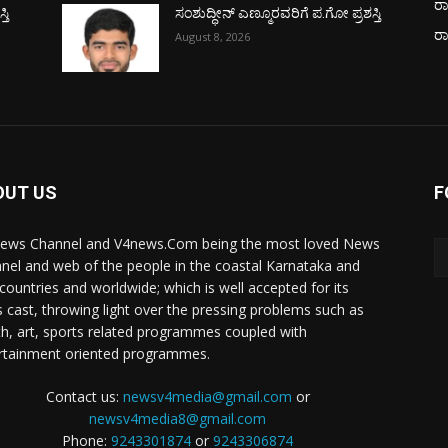
ರಾ
ತಿ
ಸಂಶುದ್ಧೀನ್ ಎಣ್ಮೂರವರಿಗೆ ಪ.ಗೋ ಪ್ರಶಸ್ತಿ
ರ
August 8, 2026
OUT US
F
ews Channel and V4news.Com being the most loved News
nel and web of the people in the coastal Karnataka and
 countries and worldwide; which is well accepted for its
 cast, throwing light over the pressing problems such as
th, art, sports related programmes coupled with
rtainment oriented programmes.
Contact us:
newsv4media@gmail.com
or
newsv4media8@gmail.com
Phone:
9243301874
or
9243306874