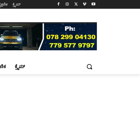
ೈಕ್ಷಣಿಕ
ಕ್ರೈಮ್
್ಷಣಿಕ
ಕ್ರೈಮ್