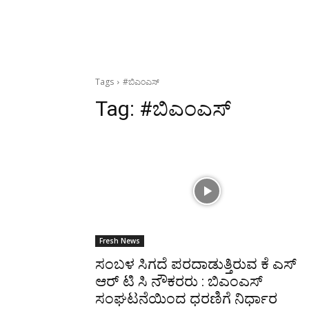
Tags
#ಬಿಎಂಎಸ್
Tag:
#ಬಿಎಂಎಸ್
Fresh News
ಸಂಬಳ ಸಿಗದೆ ಪರದಾಡುತ್ತಿರುವ ಕೆ ಎಸ್
ಆರ್ ಟಿ ಸಿ ನೌಕರರು : ಬಿಎಂಎಸ್
ಸಂಘಟನೆಯಿಂದ ಧರಣಿಗೆ ನಿರ್ಧಾರ