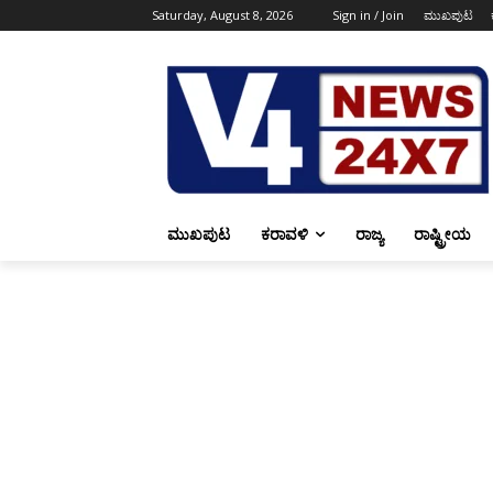
Saturday, August 8, 2026
Sign in / Join
ಮುಖಪುಟ
ಮುಖಪುಟ
ಕರಾವಳಿ
ರಾಜ್ಯ
ರಾಷ್ಟ್ರೀಯ