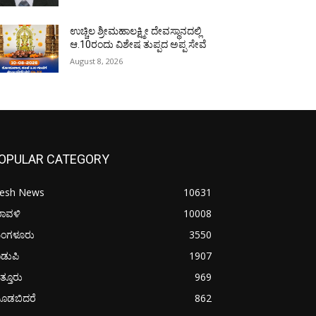
ಉಚ್ಚಿಲ ಶ್ರೀಮಹಾಲಕ್ಷ್ಮೀ ದೇವಸ್ಥಾನದಲ್ಲಿ
ಆ.10ರಂದು ವಿಶೇಷ ತುಪ್ಪದ ಅಪ್ಪ ಸೇವೆ
August 8, 2026
OPULAR CATEGORY
resh News
10631
ರಾವಳಿ
10008
ಂಗಳೂರು
3550
ಡುಪಿ
1907
ತ್ತೂರು
969
ೂಡಬಿದರೆ
862