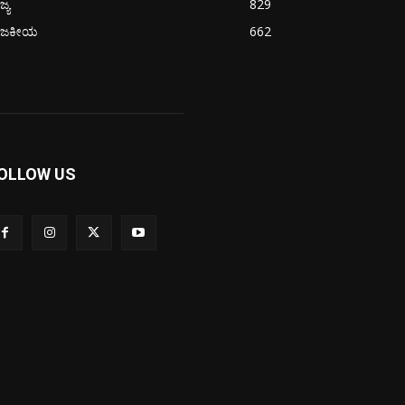
ಜ್ಯ
829
ಾಜಕೀಯ
662
OLLOW US