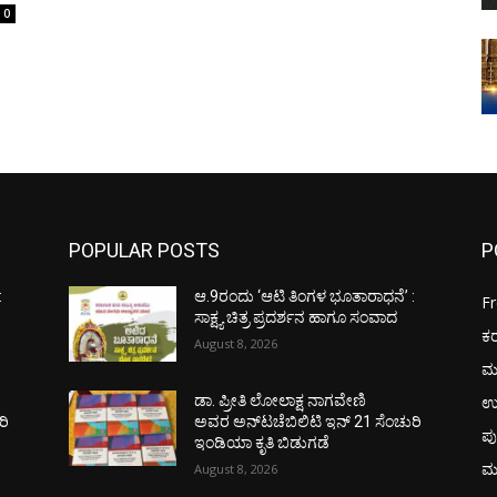
0
POPULAR POSTS
P
:
ಆ.9ರಂದು ‘ಆಟಿ ತಿಂಗಳ ಭೂತಾರಾಧನೆ’ :
F
ಸಾಕ್ಷ್ಯ ಚಿತ್ರ ಪ್ರದರ್ಶನ ಹಾಗೂ ಸಂವಾದ
ಕ
August 8, 2026
ಮ
ಉ
ಡಾ. ಪ್ರೀತಿ ಲೋಲಾಕ್ಷ ನಾಗವೇಣಿ
ರಿ
ಅವರ ಅನ್‌ಟಚೆಬಿಲಿಟಿ ಇನ್ 21 ಸೆಂಚುರಿ
ಪು
ಇಂಡಿಯಾ ಕೃತಿ ಬಿಡುಗಡೆ
ಮ
August 8, 2026