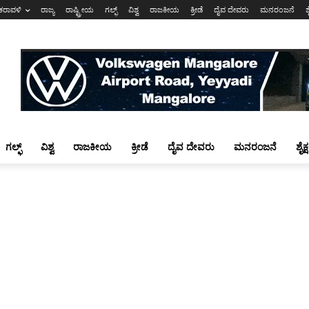
ಕರಾವಳಿ
ರಾಜ್ಯ
ರಾಷ್ಟ್ರೀಯ
ಗಲ್ಫ್
ವಿಶ್ವ
ರಾಜಕೀಯ
ಕ್ರೀಡೆ
ದೈವ ದೇವರು
ಮನರಂಜನೆ
ಶ
ಗಲ್ಫ್
ವಿಶ್ವ
ರಾಜಕೀಯ
ಕ್ರೀಡೆ
ದೈವ ದೇವರು
ಮನರಂಜನೆ
ಶೈಕ