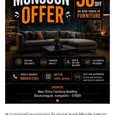
ಈ ಸಂದರ್ಭದಲ್ಲಿ ರಾಜ್ಯಪಾಲರಾದ ಶ್ರೀ ಥಾವರ್ ಚಂದ್ ಗೆಹ್ಲೋಟ್,ಸರಕಾರದ