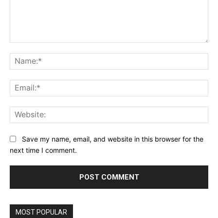
Comment:
Na
Ema
Web
Save my name, email, and website in this browser for the
next time I comment.
MOST POPULAR