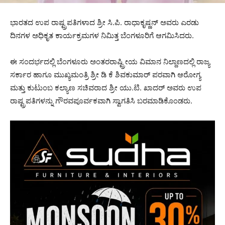
ಭಾರತದ ಉಪ ರಾಷ್ಟ್ರಪತಿಗಳಾದ ಶ್ರೀ ಸಿ.ಪಿ. ರಾಧಾಕೃಷ್ಣನ್ ಅವರು ಎರಡು
ದಿನಗಳ ಅಧಿಕೃತ ಕಾರ್ಯಕ್ರಮಗಳ ನಿಮಿತ್ತ ಬೆಂಗಳೂರಿಗೆ ಆಗಮಿಸಿದರು.
ಈ ಸಂದರ್ಭದಲ್ಲಿ ಬೆಂಗಳೂರು ಅಂತರರಾಷ್ಟ್ರೀಯ ವಿಮಾನ ನಿಲ್ದಾಣದಲ್ಲಿ ರಾಜ್ಯ
ಸರ್ಕಾರ ಹಾಗೂ ಮುಖ್ಯಮಂತ್ರಿ ಶ್ರೀ ಡಿ ಕೆ ಶಿವಕುಮಾರ್ ಪರವಾಗಿ ಆರೋಗ್ಯ
ಮತ್ತು ಕುಟುಂಬ ಕಲ್ಯಾಣ ಸಚಿವರಾದ ಶ್ರೀ ಯು.ಟಿ. ಖಾದರ್ ಅವರು ಉಪ
ರಾಷ್ಟ್ರಪತಿಗಳನ್ನು ಗೌರವಪೂರ್ವಕವಾಗಿ ಸ್ವಾಗತಿಸಿ ಬರಮಾಡಿಕೊಂಡರು.