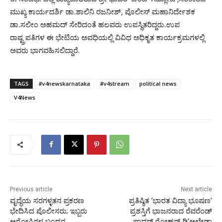
ಮುಖ್ಯ ಕಾರ್ಯದರ್ಶಿ ಡಾ.ಶಾಲಿನಿ ರಜನೀಶ್, ಪೊಲೀಸ್ ಮಹಾನಿರ್ದೇಶಕ‌
ಡಾ.ಸಲೀಂ ಅಹಮದ್ ಸೇರಿದಂತೆ ಹಲವರು ಉಪಸ್ಥಿತರಿದ್ದರು.ಉಪ
ರಾಷ್ಟ್ರಪತಿಗಳ ಈ ಭೇಟಿಯ ಅವಧಿಯಲ್ಲಿ ವಿವಿಧ ಅಧಿಕೃತ ಕಾರ್ಯಕ್ರಮಗಳಲ್ಲಿ
ಅವರು ಭಾಗವಹಿಸಲಿದ್ದಾರೆ.
TAGS
#v4newskarnataka
#v4stream
political news
V4News
Previous article
Next article
ವೃದ್ಧೆಯ ಸರಗಳ್ಳತನ ಪ್ರಕರಣ
ಪ್ರತಿಷ್ಠಿತ ‘ಭಾರತ ವಿದ್ಯಾ ಭೂಷಣ’
ಭೇದಿಸಿದ ಪೊಲೀಸರು; ಇಬ್ಬರು
ಪ್ರಶಸ್ತಿಗೆ ಭಾಜನರಾದ ರೆವರೆಂಡ್
ಆರೋಪಿಗಳ ಬಂಧನ
ಫಾದರ್ ರೋಹನ್ ಡಿ’ಅಲ್ಮೇಡಾ