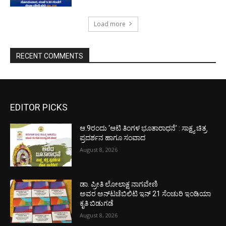
Load more
RECENT COMMENTS
EDITOR PICKS
ಆ.9ರಂದು ‘ಆಟಿ ತಿಂಗಳ ಭೂತಾರಾಧನೆ’ : ಸಾಕ್ಷ್ಯ ಚಿತ್ರ
ಪ್ರದರ್ಶನ ಹಾಗೂ ಸಂವಾದ
August 8, 2026
ಡಾ. ಪ್ರೀತಿ ಲೋಲಾಕ್ಷ ನಾಗವೇಣಿ
ಅವರ ಅನ್‌ಟಚೆಬಿಲಿಟಿ ಇನ್ 21 ಸೆಂಚುರಿ ಇಂಡಿಯಾ
ಕೃತಿ ಬಿಡುಗಡೆ
August 8, 2026