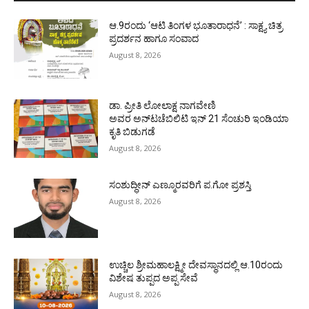
ಆ.9ರಂದು ‘ಆಟಿ ತಿಂಗಳ ಭೂತಾರಾಧನೆ’ : ಸಾಕ್ಷ್ಯ ಚಿತ್ರ
ಪ್ರದರ್ಶನ ಹಾಗೂ ಸಂವಾದ
August 8, 2026
ಡಾ. ಪ್ರೀತಿ ಲೋಲಾಕ್ಷ ನಾಗವೇಣಿ
ಅವರ ಅನ್‌ಟಚೆಬಿಲಿಟಿ ಇನ್ 21 ಸೆಂಚುರಿ ಇಂಡಿಯಾ
ಕೃತಿ ಬಿಡುಗಡೆ
August 8, 2026
ಸಂಶುದ್ಧೀನ್ ಎಣ್ಮೂರವರಿಗೆ ಪ.ಗೋ ಪ್ರಶಸ್ತಿ
August 8, 2026
ಉಚ್ಚಿಲ ಶ್ರೀಮಹಾಲಕ್ಷ್ಮೀ ದೇವಸ್ಥಾನದಲ್ಲಿ ಆ.10ರಂದು
ವಿಶೇಷ ತುಪ್ಪದ ಅಪ್ಪ ಸೇವೆ
August 8, 2026