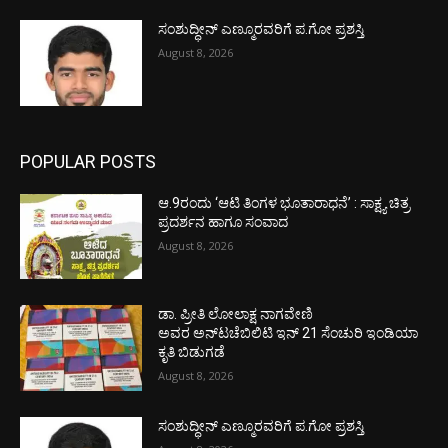
ಸಂಶುದ್ಧೀನ್ ಎಣ್ಮೂರವರಿಗೆ ಪ.ಗೋ ಪ್ರಶಸ್ತಿ
August 8, 2026
POPULAR POSTS
ಆ.9ರಂದು ‘ಆಟಿ ತಿಂಗಳ ಭೂತಾರಾಧನೆ’ : ಸಾಕ್ಷ್ಯ ಚಿತ್ರ
ಪ್ರದರ್ಶನ ಹಾಗೂ ಸಂವಾದ
August 8, 2026
ಡಾ. ಪ್ರೀತಿ ಲೋಲಾಕ್ಷ ನಾಗವೇಣಿ
ಅವರ ಅನ್‌ಟಚೆಬಿಲಿಟಿ ಇನ್ 21 ಸೆಂಚುರಿ ಇಂಡಿಯಾ
ಕೃತಿ ಬಿಡುಗಡೆ
August 8, 2026
ಸಂಶುದ್ಧೀನ್ ಎಣ್ಮೂರವರಿಗೆ ಪ.ಗೋ ಪ್ರಶಸ್ತಿ