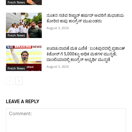
Fresh News
ನೂತನ ಸಚಿವ ರಿಜ್ವಾನ್ ಹರ್ಷದ್ ಅವರಿಗೆ ಶುಭಾಶಯ
ಕೋರಿದ ಕಾಪು ಕಾಂಗ್ರೆಸ್ ಮುಖಂಡರು
August 5, 2026
Fresh News
ಉಪಚುನಾವಣೆ ಮತ ಎಣಿಕೆ : ಬಂಕಿಪುರದಲ್ಲಿ ಪ್ರಶಾಂತ್
ಕಿಶೋರ್‌ ಗೆ 5,000ಕ್ಕೂ ಅಧಿಕ ಮತಗಳ ಮುನ್ನಡೆ;
ದಾಂಟಿಯಾದಲ್ಲಿ ಕಾಂಗ್ರೆಸ್ ಅಭ್ಯರ್ಥಿ ಮುನ್ನಡೆ
August 3, 2026
Fresh News
LEAVE A REPLY