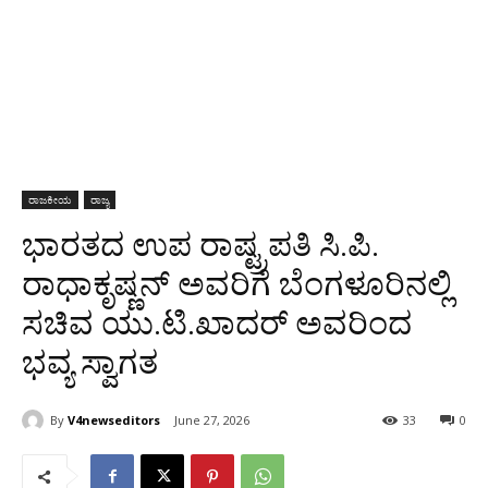
ರಾಜಕೀಯ
ರಾಜ್ಯ
ಭಾರತದ ಉಪ ರಾಷ್ಟ್ರಪತಿ ಸಿ.ಪಿ.
ರಾಧಾಕೃಷ್ಣನ್ ಅವರಿಗೆ ಬೆಂಗಳೂರಿನಲ್ಲಿ
ಸಚಿವ ಯು.ಟಿ.ಖಾದರ್ ಅವರಿಂದ
ಭವ್ಯ ಸ್ವಾಗತ
By
V4newseditors
June 27, 2026
33
0