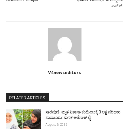
ಎಸ್.ಜೆ.
V4newseditors
RELATED ARTICLES
ಸಾರೆಪುಣಿ: ಮೃತ ನಿಶಾನಾ ಕುಟುಂಬಕ್ಕೆ 3 ಲಕ್ಷ ಪರಿಹಾರ
ಮಂಜೂರು: ಶಾಸಕ ಅಶೋಕ್ ರೈ
August 6, 2026