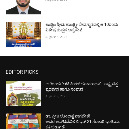
ಉಚ್ಚಿಲ ಶ್ರೀಮಹಾಲಕ್ಷ್ಮೀ ದೇವಸ್ಥಾನದಲ್ಲಿ ಆ.10ರಂದು
ವಿಶೇಷ ತುಪ್ಪದ ಅಪ್ಪ ಸೇವೆ
August 8, 2026
EDITOR PICKS
ಆ.9ರಂದು ‘ಆಟಿ ತಿಂಗಳ ಭೂತಾರಾಧನೆ’ : ಸಾಕ್ಷ್ಯ ಚಿತ್ರ
ಪ್ರದರ್ಶನ ಹಾಗೂ ಸಂವಾದ
August 8, 2026
ಡಾ. ಪ್ರೀತಿ ಲೋಲಾಕ್ಷ ನಾಗವೇಣಿ
ಅವರ ಅನ್‌ಟಚೆಬಿಲಿಟಿ ಇನ್ 21 ಸೆಂಚುರಿ ಇಂಡಿಯಾ
ಕೃತಿ ಬಿಡುಗಡೆ