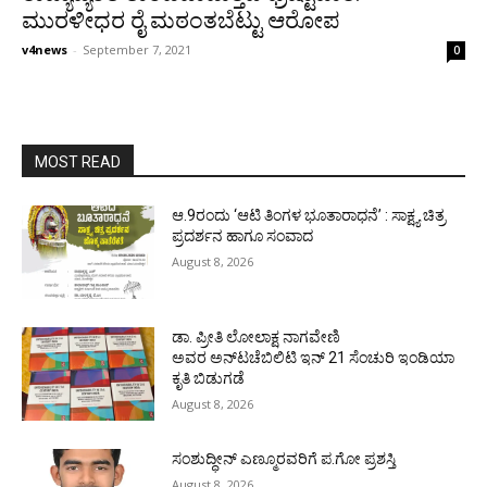
ಮುರಳೀಧರ ರೈ ಮಠಂತಬೆಟ್ಟು ಆರೋಪ
v4news
-
September 7, 2021
0
MOST READ
ಆ.9ರಂದು ‘ಆಟಿ ತಿಂಗಳ ಭೂತಾರಾಧನೆ’ : ಸಾಕ್ಷ್ಯ ಚಿತ್ರ
ಪ್ರದರ್ಶನ ಹಾಗೂ ಸಂವಾದ
August 8, 2026
ಡಾ. ಪ್ರೀತಿ ಲೋಲಾಕ್ಷ ನಾಗವೇಣಿ
ಅವರ ಅನ್‌ಟಚೆಬಿಲಿಟಿ ಇನ್ 21 ಸೆಂಚುರಿ ಇಂಡಿಯಾ
ಕೃತಿ ಬಿಡುಗಡೆ
August 8, 2026
ಸಂಶುದ್ಧೀನ್ ಎಣ್ಮೂರವರಿಗೆ ಪ.ಗೋ ಪ್ರಶಸ್ತಿ
August 8, 2026