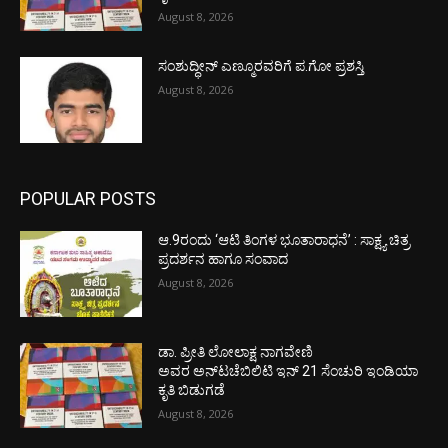
August 8, 2026
ಸಂಶುದ್ಧೀನ್ ಎಣ್ಮೂರವರಿಗೆ ಪ.ಗೋ ಪ್ರಶಸ್ತಿ
August 8, 2026
POPULAR POSTS
ಆ.9ರಂದು ‘ಆಟಿ ತಿಂಗಳ ಭೂತಾರಾಧನೆ’ : ಸಾಕ್ಷ್ಯ ಚಿತ್ರ
ಪ್ರದರ್ಶನ ಹಾಗೂ ಸಂವಾದ
August 8, 2026
ಡಾ. ಪ್ರೀತಿ ಲೋಲಾಕ್ಷ ನಾಗವೇಣಿ
ಅವರ ಅನ್‌ಟಚೆಬಿಲಿಟಿ ಇನ್ 21 ಸೆಂಚುರಿ ಇಂಡಿಯಾ
ಕೃತಿ ಬಿಡುಗಡೆ
August 8, 2026