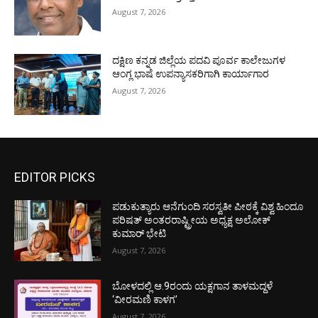
August 7, 2026
ದಕ್ಷಿಣ ಕನ್ನಡ ಜಿಲ್ಲೆಯ ಪದವಿ ಪೂರ್ವ ಕಾಲೇಜುಗಳ
ಆಂಗ್ಲ ಭಾಷೆ ಉಪನ್ಯಾಸಕರಿಗಾಗಿ ಕಾರ್ಯಾಗಾರ
August 7, 2026
EDITOR PICKS
ಪಡುಕುತ್ಯಾರು ಆನೆಗುಂದಿ ಸರಸ್ವತೀ ಪೀಠಕ್ಕೆ ವಿಶ್ವ ಹಿಂದೂ
ಪರಿಷತ್ ಅಂತರರಾಷ್ಟ್ರೀಯ ಅಧ್ಯಕ್ಷ ಅಲೋಕ್
ಕುಮಾರ್ ಭೇಟಿ
August 7, 2026
ಬೋಳದಲ್ಲಿ ಆ.9ರಂದು ಯಕ್ಷಗಾನ ತಾಳಮದ್ದಳೆ
‘ವೀರಮಣಿ ಕಾಳಗ’
August 7, 2026