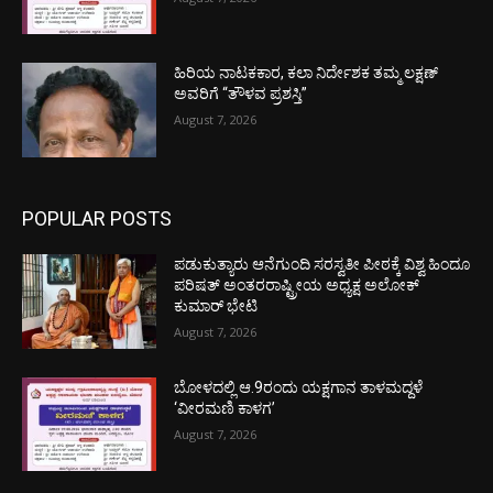
ಹಿರಿಯ ನಾಟಕಕಾರ, ಕಲಾ ನಿರ್ದೇಶಕ ತಮ್ಮ ಲಕ್ಷಣ್
ಅವರಿಗೆ “ತೌಳವ ಪ್ರಶಸ್ತಿ”
August 7, 2026
POPULAR POSTS
ಪಡುಕುತ್ಯಾರು ಆನೆಗುಂದಿ ಸರಸ್ವತೀ ಪೀಠಕ್ಕೆ ವಿಶ್ವ ಹಿಂದೂ
ಪರಿಷತ್ ಅಂತರರಾಷ್ಟ್ರೀಯ ಅಧ್ಯಕ್ಷ ಅಲೋಕ್
ಕುಮಾರ್ ಭೇಟಿ
August 7, 2026
ಬೋಳದಲ್ಲಿ ಆ.9ರಂದು ಯಕ್ಷಗಾನ ತಾಳಮದ್ದಳೆ
‘ವೀರಮಣಿ ಕಾಳಗ’
August 7, 2026