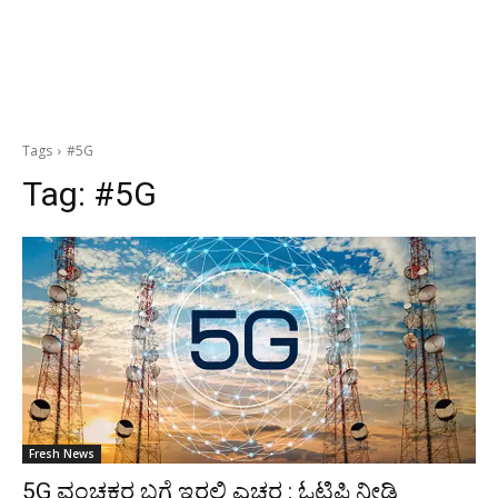
Tags
#5G
Tag:
#5G
Fresh News
5G ವಂಚಕರ ಬಗ್ಗೆ ಇರಲಿ ಎಚ್ಚರ : ಓಟಿಪಿ ನೀಡಿ