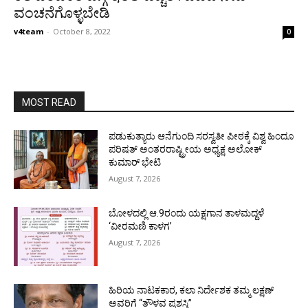
ವಂಚನೆಗೊಳ್ಳಬೇಡಿ
v4team
-
October 8, 2022
0
MOST READ
ಪಡುಕುತ್ಯಾರು ಆನೆಗುಂದಿ ಸರಸ್ವತೀ ಪೀಠಕ್ಕೆ ವಿಶ್ವ ಹಿಂದೂ
ಪರಿಷತ್ ಅಂತರರಾಷ್ಟ್ರೀಯ ಅಧ್ಯಕ್ಷ ಅಲೋಕ್
ಕುಮಾರ್ ಭೇಟಿ
August 7, 2026
ಬೋಳದಲ್ಲಿ ಆ.9ರಂದು ಯಕ್ಷಗಾನ ತಾಳಮದ್ದಳೆ
‘ವೀರಮಣಿ ಕಾಳಗ’
August 7, 2026
ಹಿರಿಯ ನಾಟಕಕಾರ, ಕಲಾ ನಿರ್ದೇಶಕ ತಮ್ಮ ಲಕ್ಷಣ್
ಅವರಿಗೆ “ತೌಳವ ಪ್ರಶಸ್ತಿ”