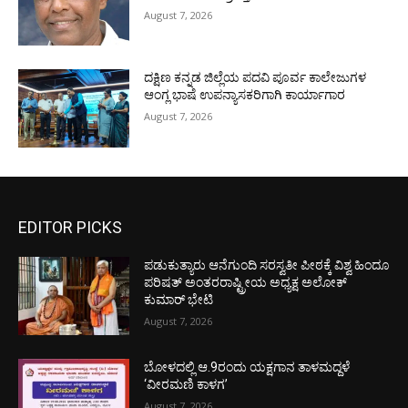
August 7, 2026
ದಕ್ಷಿಣ ಕನ್ನಡ ಜಿಲ್ಲೆಯ ಪದವಿ ಪೂರ್ವ ಕಾಲೇಜುಗಳ
ಆಂಗ್ಲ ಭಾಷೆ ಉಪನ್ಯಾಸಕರಿಗಾಗಿ ಕಾರ್ಯಾಗಾರ
August 7, 2026
EDITOR PICKS
ಪಡುಕುತ್ಯಾರು ಆನೆಗುಂದಿ ಸರಸ್ವತೀ ಪೀಠಕ್ಕೆ ವಿಶ್ವ ಹಿಂದೂ
ಪರಿಷತ್ ಅಂತರರಾಷ್ಟ್ರೀಯ ಅಧ್ಯಕ್ಷ ಅಲೋಕ್
ಕುಮಾರ್ ಭೇಟಿ
August 7, 2026
ಬೋಳದಲ್ಲಿ ಆ.9ರಂದು ಯಕ್ಷಗಾನ ತಾಳಮದ್ದಳೆ
‘ವೀರಮಣಿ ಕಾಳಗ’
August 7, 2026