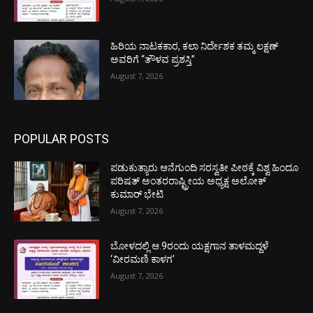
ಹಿರಿಯ ನಾಟಕಕಾರ, ಕಲಾ ನಿರ್ದೇಶಕ ತಮ್ಮ ಲಕ್ಷಣ್
ಅವರಿಗೆ “ತೌಳವ ಪ್ರಶಸ್ತಿ”
August 7, 2026
POPULAR POSTS
ಪಡುಕುತ್ಯಾರು ಆನೆಗುಂದಿ ಸರಸ್ವತೀ ಪೀಠಕ್ಕೆ ವಿಶ್ವ ಹಿಂದೂ
ಪರಿಷತ್ ಅಂತರರಾಷ್ಟ್ರೀಯ ಅಧ್ಯಕ್ಷ ಅಲೋಕ್
ಕುಮಾರ್ ಭೇಟಿ
August 7, 2026
ಬೋಳದಲ್ಲಿ ಆ.9ರಂದು ಯಕ್ಷಗಾನ ತಾಳಮದ್ದಳೆ
‘ವೀರಮಣಿ ಕಾಳಗ’
August 7, 2026