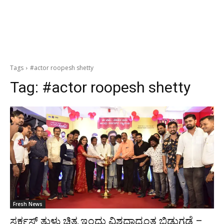
Tags
#actor roopesh shetty
Tag:
#actor roopesh shetty
Fresh News
ಸರ್ಕಸ್ ತುಳು ಚಿತ್ರ ಇಂದು ವಿಶ್ವದಾದ್ಯಂತ ಬಿಡುಗಡೆ –