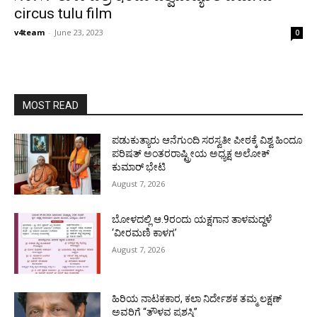
circus tulu film
v4team
-
June 23, 2023
0
MOST READ
ಪಡುಕುತ್ಯಾರು ಆನೆಗುಂದಿ ಸರಸ್ವತೀ ಪೀಠಕ್ಕೆ ವಿಶ್ವ ಹಿಂದೂ
ಪರಿಷತ್ ಅಂತರರಾಷ್ಟ್ರೀಯ ಅಧ್ಯಕ್ಷ ಅಲೋಕ್
ಕುಮಾರ್ ಭೇಟಿ
August 7, 2026
ಬೋಳದಲ್ಲಿ ಆ.9ರಂದು ಯಕ್ಷಗಾನ ತಾಳಮದ್ದಳೆ
‘ವೀರಮಣಿ ಕಾಳಗ’
August 7, 2026
ಹಿರಿಯ ನಾಟಕಕಾರ, ಕಲಾ ನಿರ್ದೇಶಕ ತಮ್ಮ ಲಕ್ಷಣ್
ಅವರಿಗೆ “ತೌಳವ ಪ್ರಶಸ್ತಿ”