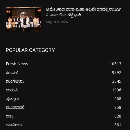
ಅಮೇರಿಕಾದ ಬಾನಾ ಮಹಾ ಅಧಿವೇಶನದಲ್ಲಿ ರಾಜರ್ಷಿ
ಕೆ. ವಾಸುದೇವ ಶೆಟ್ಟಿ ಭಾಗಿ
August 6, 2026
POPULAR CATEGORY
Fresh News
10613
ಕರಾವಳಿ
9992
ಮಂಗಳೂರು
3545
ಉಡುಪಿ
1906
ಪುತ್ತೂರು
968
ಮೂಡಬಿದರೆ
858
ರಾಜ್ಯ
828
ರಾಜಕೀಯ
661