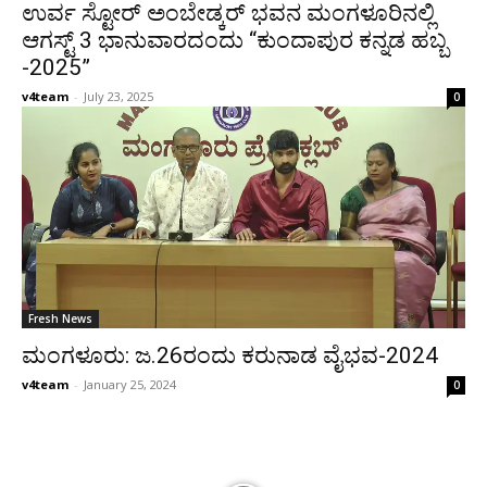
ಉರ್ವ ಸ್ಟೋರ್ ಅಂಬೇಡ್ಕರ್ ಭವನ ಮಂಗಳೂರಿನಲ್ಲಿ
ಆಗಸ್ಟ್ 3 ಭಾನುವಾರದಂದು “ಕುಂದಾಪುರ ಕನ್ನಡ ಹಬ್ಬ
-2025”
v4team
-
July 23, 2025
0
Fresh News
ಮಂಗಳೂರು: ಜ.26ರಂದು ಕರುನಾಡ ವೈಭವ-2024
v4team
-
January 25, 2024
0