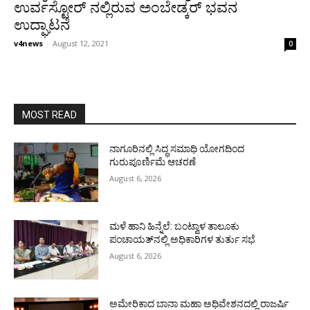
ಉರ್ವಸ್ಟೋರ್ ನಲ್ಲಿರುವ ಅಂಬೇಡ್ಕರ್ ಭವನ
ಉದ್ಘಾಟನೆ
v4news
-
August 12, 2021
0
MOST READ
ನಾಗೂರಿನಲ್ಲಿ ಸಿದ್ಧ ಸಮಾಧಿ ಯೋಗದಿಂದ
ಗುರುಪೂರ್ಣಿಮೆ ಆಚರಣೆ
August 6, 2026
ಮಳೆ ಹಾನಿ ಹಿನ್ನೆಲೆ: ಬಂಟ್ವಾಳ ತಾಲೂಕು
ಪಂಚಾಯತ್‌ನಲ್ಲಿ ಅಧಿಕಾರಿಗಳ ತುರ್ತು ಸಭೆ
August 6, 2026
ಅಮೇರಿಕಾದ ಬಾನಾ ಮಹಾ ಅಧಿವೇಶನದಲ್ಲಿ ರಾಜರ್ಷಿ