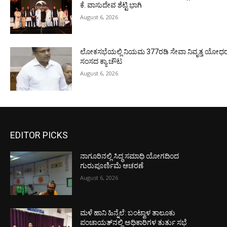
ಕೆ. ವಾಸುದೇವ ಶೆಟ್ಟಿ ಭಾಗಿ
August 6, 2026
ಲೋಕಸಭೆಯಲ್ಲಿ ನಿಯಮ 377ರಡಿ ಸೇವಾ ನಿವೃತ್ತ ಯೋಧರ ಪ
ಸಂಸದ ಕ್ಯಾ.ಚೌಟ
August 6, 2026
EDITOR PICKS
ನಾಗೂರಿನಲ್ಲಿ ಸಿದ್ಧ ಸಮಾಧಿ ಯೋಗದಿಂದ
ಗುರುಪೂರ್ಣಿಮೆ ಆಚರಣೆ
August 6, 2026
ಮಳೆ ಹಾನಿ ಹಿನ್ನೆಲೆ: ಬಂಟ್ವಾಳ ತಾಲೂಕು
ಪಂಚಾಯತ್‌ನಲ್ಲಿ ಅಧಿಕಾರಿಗಳ ತುರ್ತು ಸಭೆ