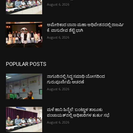
August 6, 2026
ಅಮೇರಿಕಾದ ಬಾನಾ ಮಹಾ ಅಧಿವೇಶನದಲ್ಲಿ ರಾಜರ್ಷಿ
ಕೆ. ವಾಸುದೇವ ಶೆಟ್ಟಿ ಭಾಗಿ
August 6, 2026
POPULAR POSTS
ನಾಗೂರಿನಲ್ಲಿ ಸಿದ್ಧ ಸಮಾಧಿ ಯೋಗದಿಂದ
ಗುರುಪೂರ್ಣಿಮೆ ಆಚರಣೆ
August 6, 2026
ಮಳೆ ಹಾನಿ ಹಿನ್ನೆಲೆ: ಬಂಟ್ವಾಳ ತಾಲೂಕು
ಪಂಚಾಯತ್‌ನಲ್ಲಿ ಅಧಿಕಾರಿಗಳ ತುರ್ತು ಸಭೆ
August 6, 2026