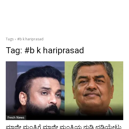
Tags
#b k hariprasad
Tag:
#b k hariprasad
Fresh News
ಮಾಜೀ ಮಂತ್ರಿಗೆ ಮಾಜೀ ಮಂತ್ರಿಯ ನುಡಿ ಛಡಿಯೇಟು