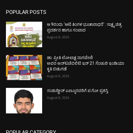
POPULAR POSTS
ಆ.9ರಂದು ‘ಆಟಿ ತಿಂಗಳ ಭೂತಾರಾಧನೆ’ : ಸಾಕ್ಷ್ಯ ಚಿತ್ರ
ಪ್ರದರ್ಶನ ಹಾಗೂ ಸಂವಾದ
August 8, 2026
ಡಾ. ಪ್ರೀತಿ ಲೋಲಾಕ್ಷ ನಾಗವೇಣಿ
ಅವರ ಅನ್‌ಟಚೆಬಿಲಿಟಿ ಇನ್ 21 ಸೆಂಚುರಿ ಇಂಡಿಯಾ
ಕೃತಿ ಬಿಡುಗಡೆ
August 8, 2026
ಸಂಶುದ್ಧೀನ್ ಎಣ್ಮೂರವರಿಗೆ ಪ.ಗೋ ಪ್ರಶಸ್ತಿ
August 8, 2026
POPULAR CATEGORY