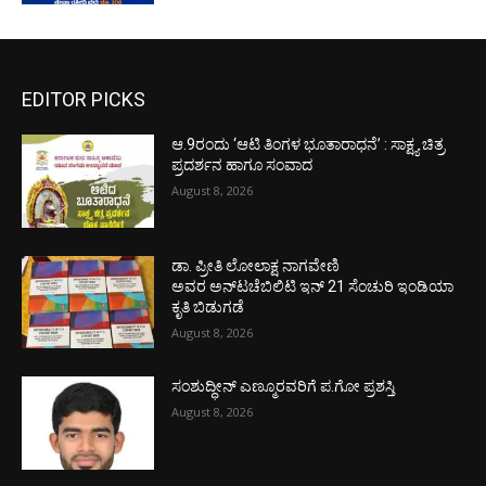
EDITOR PICKS
ಆ.9ರಂದು ‘ಆಟಿ ತಿಂಗಳ ಭೂತಾರಾಧನೆ’ : ಸಾಕ್ಷ್ಯ ಚಿತ್ರ
ಪ್ರದರ್ಶನ ಹಾಗೂ ಸಂವಾದ
August 8, 2026
ಡಾ. ಪ್ರೀತಿ ಲೋಲಾಕ್ಷ ನಾಗವೇಣಿ
ಅವರ ಅನ್‌ಟಚೆಬಿಲಿಟಿ ಇನ್ 21 ಸೆಂಚುರಿ ಇಂಡಿಯಾ
ಕೃತಿ ಬಿಡುಗಡೆ
August 8, 2026
ಸಂಶುದ್ಧೀನ್ ಎಣ್ಮೂರವರಿಗೆ ಪ.ಗೋ ಪ್ರಶಸ್ತಿ
August 8, 2026