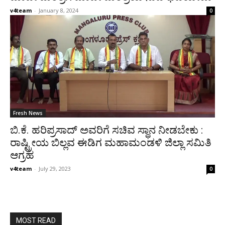
v4team
-
January 8, 2024
0
Fresh News
ಬಿ.ಕೆ. ಹರಿಪ್ರಸಾದ್ ಅವರಿಗೆ ಸಚಿವ ಸ್ಥಾನ ನೀಡಬೇಕು :
ರಾಷ್ಟ್ರೀಯ ಬಿಲ್ಲವ ಈಡಿಗ ಮಹಾಮಂಡಳಿ ಜಿಲ್ಲಾ ಸಮಿತಿ
ಆಗ್ರಹ
v4team
-
July 29, 2023
0
MOST READ