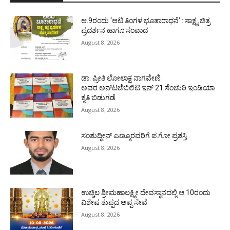
ಆ.9ರಂದು ‘ಆಟಿ ತಿಂಗಳ ಭೂತಾರಾಧನೆ’ : ಸಾಕ್ಷ್ಯ ಚಿತ್ರ
ಪ್ರದರ್ಶನ ಹಾಗೂ ಸಂವಾದ
August 8, 2026
ಡಾ. ಪ್ರೀತಿ ಲೋಲಾಕ್ಷ ನಾಗವೇಣಿ
ಅವರ ಅನ್‌ಟಚೆಬಿಲಿಟಿ ಇನ್ 21 ಸೆಂಚುರಿ ಇಂಡಿಯಾ
ಕೃತಿ ಬಿಡುಗಡೆ
August 8, 2026
ಸಂಶುದ್ಧೀನ್ ಎಣ್ಮೂರವರಿಗೆ ಪ.ಗೋ ಪ್ರಶಸ್ತಿ
August 8, 2026
ಉಚ್ಚಿಲ ಶ್ರೀಮಹಾಲಕ್ಷ್ಮೀ ದೇವಸ್ಥಾನದಲ್ಲಿ ಆ.10ರಂದು
ವಿಶೇಷ ತುಪ್ಪದ ಅಪ್ಪ ಸೇವೆ
August 8, 2026