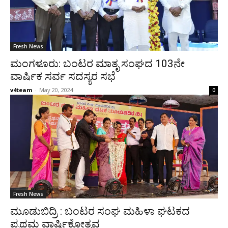
Fresh News
ಮಂಗಳೂರು: ಬಂಟರ ಮಾತೃ ಸಂಘದ 103ನೇ
ವಾರ್ಷಿಕ ಸರ್ವ ಸದಸ್ಯರ ಸಭೆ
v4team
-
May 20, 2024
0
Fresh News
ಮೂಡುಬಿದ್ರಿ : ಬಂಟರ ಸಂಘ ಮಹಿಳಾ ಘಟಕದ
ಪ್ರಥಮ ವಾರ್ಷಿಕೋತ್ಸವ