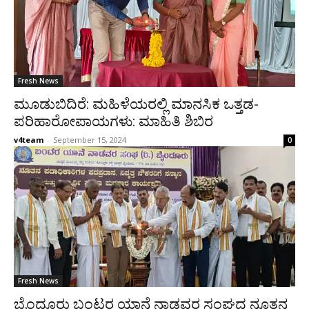
Fresh News
ಮೂಡುಬಿದಿರೆ: ಮಹಿಳೆಯರಲ್ಲಿ ಮಾನಸಿಕ ಒತ್ತಡ-
ಪರಿಹಾರೋಪಾಯಗಳು: ಮಾಹಿತಿ ಶಿಬಿರ
v4team
-
September 15, 2024
0
Fresh News
ಬೈಂದೂರು ಬಂಟರ ಯಾನೆ ನಾಡವರ ಸಂಘದ ನೂತನ