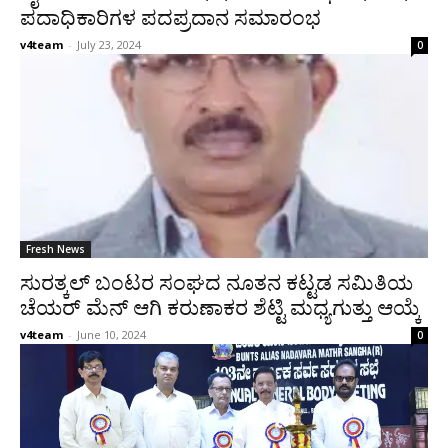
ಪದಾಧಿಕಾರಿಗಳ ಪದಪ್ರದಾನ ಸಮಾರಂಭ
v4team
-
July 23, 2024
0
Fresh News
ಸುರತ್ಕಲ್ ಬಂಟರ ಸಂಘದ ನೂತನ ಕಟ್ಟಡ ಸಮಿತಿಯ
ಚೆಯರ್ ಮೆನ್ ಆಗಿ ಕರುಣಾಕರ ಶೆಟ್ಟಿ ಮಧ್ಯಗುತ್ತು ಆಯ್ಕೆ
v4team
-
June 10, 2024
0