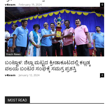
v4team
-
February 19, 2024
0
Fresh News
ಬಂಟ್ವಾಳ: ಜಿಲ್ಲಾ ಮಟ್ಟದ ಕ್ರೀಡಾಕೂಟದಲ್ಲಿ ಕಲ್ಲಡ್ಕ
ವಲಯ ಬಂಟರ ಸಂಘಕ್ಕೆ ಸಮಗ್ರ ಪ್ರಶಸ್ತಿ
v4team
-
January 12, 2024
0
MOST READ