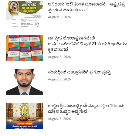
ಆ.9ರಂದು ‘ಆಟಿ ತಿಂಗಳ ಭೂತಾರಾಧನೆ’ : ಸಾಕ್ಷ್ಯ ಚಿತ್ರ
ಪ್ರದರ್ಶನ ಹಾಗೂ ಸಂವಾದ
August 8, 2026
ಡಾ. ಪ್ರೀತಿ ಲೋಲಾಕ್ಷ ನಾಗವೇಣಿ
ಅವರ ಅನ್‌ಟಚೆಬಿಲಿಟಿ ಇನ್ 21 ಸೆಂಚುರಿ ಇಂಡಿಯಾ
ಕೃತಿ ಬಿಡುಗಡೆ
August 8, 2026
ಸಂಶುದ್ಧೀನ್ ಎಣ್ಮೂರವರಿಗೆ ಪ.ಗೋ ಪ್ರಶಸ್ತಿ
August 8, 2026
ಉಚ್ಚಿಲ ಶ್ರೀಮಹಾಲಕ್ಷ್ಮೀ ದೇವಸ್ಥಾನದಲ್ಲಿ ಆ.10ರಂದು
ವಿಶೇಷ ತುಪ್ಪದ ಅಪ್ಪ ಸೇವೆ
August 8, 2026