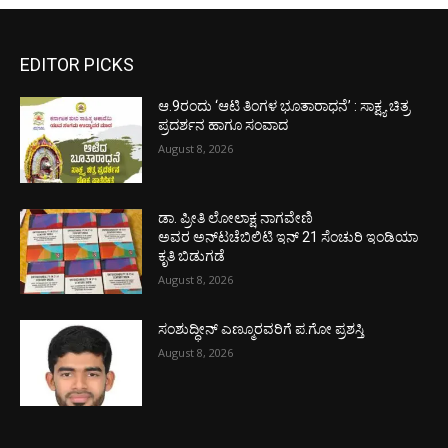
EDITOR PICKS
ಆ.9ರಂದು ‘ಆಟಿ ತಿಂಗಳ ಭೂತಾರಾಧನೆ’ : ಸಾಕ್ಷ್ಯ ಚಿತ್ರ
ಪ್ರದರ್ಶನ ಹಾಗೂ ಸಂವಾದ
August 8, 2026
ಡಾ. ಪ್ರೀತಿ ಲೋಲಾಕ್ಷ ನಾಗವೇಣಿ
ಅವರ ಅನ್‌ಟಚೆಬಿಲಿಟಿ ಇನ್ 21 ಸೆಂಚುರಿ ಇಂಡಿಯಾ
ಕೃತಿ ಬಿಡುಗಡೆ
August 8, 2026
ಸಂಶುದ್ಧೀನ್ ಎಣ್ಮೂರವರಿಗೆ ಪ.ಗೋ ಪ್ರಶಸ್ತಿ
August 8, 2026