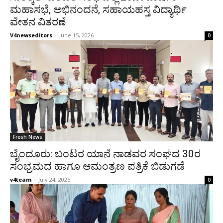
ಮಹಾಸಭೆ, ಅಭಿನಂದನೆ, ಸಹಾಯಹಸ್ತ ವಿದ್ಯಾರ್ಥಿ
ವೇತನ ವಿತರಣೆ
V4newseditors
-
June 15, 2026
0
Fresh News
ಬೈಂದೂರು: ಬಂಟರ ಯಾನೆ ನಾಡವರ ಸಂಘದ 30ರ
ಸಂಭ್ರಮದ ಹಾಗೂ ಆಮಂತ್ರಣ ಪತ್ರಿಕೆ ಬಿಡುಗಡೆ
v4team
-
July 24, 2025
0