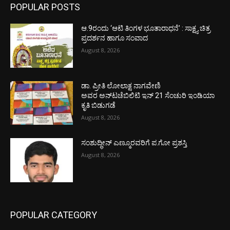
POPULAR POSTS
ಆ.9ರಂದು ‘ಆಟಿ ತಿಂಗಳ ಭೂತಾರಾಧನೆ’ : ಸಾಕ್ಷ್ಯ ಚಿತ್ರ
ಪ್ರದರ್ಶನ ಹಾಗೂ ಸಂವಾದ
August 8, 2026
ಡಾ. ಪ್ರೀತಿ ಲೋಲಾಕ್ಷ ನಾಗವೇಣಿ
ಅವರ ಅನ್‌ಟಚೆಬಿಲಿಟಿ ಇನ್ 21 ಸೆಂಚುರಿ ಇಂಡಿಯಾ
ಕೃತಿ ಬಿಡುಗಡೆ
August 8, 2026
ಸಂಶುದ್ಧೀನ್ ಎಣ್ಮೂರವರಿಗೆ ಪ.ಗೋ ಪ್ರಶಸ್ತಿ
August 8, 2026
POPULAR CATEGORY