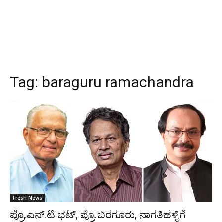
Tag:
baraguru ramachandra
Fresh News
ಪ್ರೊ.ಎನ್.ಟಿ ಭಟ್, ಪ್ರೊ.ಬರಗೂರು, ನಾಗತಿಹಳ್ಳಿಗೆ