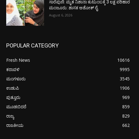
ಸಾರೆಪುಣಿ: ಮೃತ ನಿಶಾನಾ ಕುಟುಂಬಕ್ಕೆ 3 ಲಕ್ಷ ಪರಿಹಾರ
ಮಂಜೂರು: ಶಾಸಕ ಅಶೋಕ್ ರೈ
August 6, 2026
POPULAR CATEGORY
Fresh News
10616
ಕರಾವಳಿ
9995
ಮಂಗಳೂರು
3545
ಉಡುಪಿ
1906
ಪುತ್ತೂರು
969
ಮೂಡಬಿದರೆ
859
ರಾಜ್ಯ
829
ರಾಜಕೀಯ
662