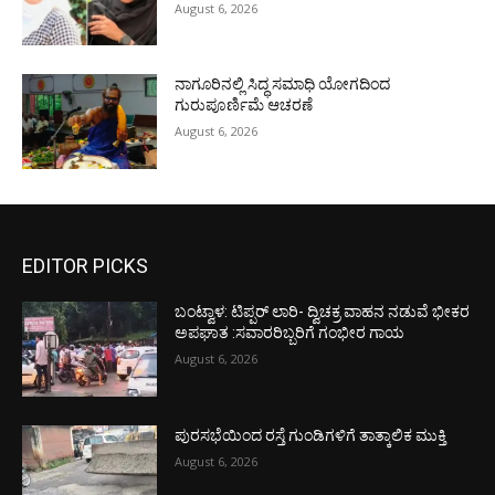
August 6, 2026
ನಾಗೂರಿನಲ್ಲಿ ಸಿದ್ಧ ಸಮಾಧಿ ಯೋಗದಿಂದ
ಗುರುಪೂರ್ಣಿಮೆ ಆಚರಣೆ
August 6, 2026
EDITOR PICKS
ಬಂಟ್ವಾಳ: ಟಿಪ್ಪರ್ ಲಾರಿ- ದ್ವಿಚಕ್ರ ವಾಹನ ನಡುವೆ ಭೀಕರ
ಅಪಘಾತ :ಸವಾರರಿಬ್ಬರಿಗೆ ಗಂಭೀರ ಗಾಯ
August 6, 2026
ಪುರಸಭೆಯಿಂದ ರಸ್ತೆ ಗುಂಡಿಗಳಿಗೆ ತಾತ್ಕಾಲಿಕ ಮುಕ್ತಿ
August 6, 2026