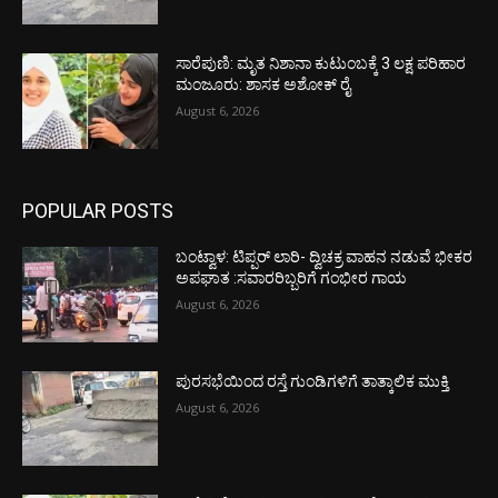
ಸಾರೆಪುಣಿ: ಮೃತ ನಿಶಾನಾ ಕುಟುಂಬಕ್ಕೆ 3 ಲಕ್ಷ ಪರಿಹಾರ
ಮಂಜೂರು: ಶಾಸಕ ಅಶೋಕ್ ರೈ
August 6, 2026
POPULAR POSTS
ಬಂಟ್ವಾಳ: ಟಿಪ್ಪರ್ ಲಾರಿ- ದ್ವಿಚಕ್ರ ವಾಹನ ನಡುವೆ ಭೀಕರ
ಅಪಘಾತ :ಸವಾರರಿಬ್ಬರಿಗೆ ಗಂಭೀರ ಗಾಯ
August 6, 2026
ಪುರಸಭೆಯಿಂದ ರಸ್ತೆ ಗುಂಡಿಗಳಿಗೆ ತಾತ್ಕಾಲಿಕ ಮುಕ್ತಿ
August 6, 2026