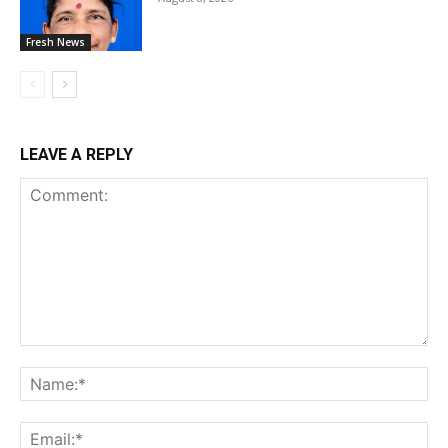
Fresh News
LEAVE A REPLY
Comment:
Na
Ema