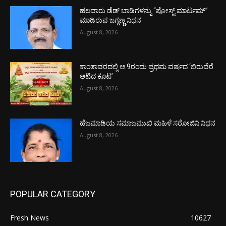
ಹಲವಾರು ಡೆಡ್ ಬಾಡಿಗಳನ್ನು “ಪೋಸ್ಟ್ ಮಾರ್ಟಮ್”
ಮಾಡಿರುವ ಜಗ್ಗಣ್ಣ ನಿಧನ
August 8, 2026
ಕಾಂತಾವರದಲ್ಲಿ ಆ.9ರಂದು ಪ್ರಥಮ ವರ್ಷದ ‘ಬಿರುವೆರೆ
ಆಟಿದ ಕೂಟ’
August 8, 2026
ಹೆಜಮಾಡಿಯ ಸಮಾಜಮುಖಿ ಮಹಿಳೆ ಸರೋಜಿನಿ ನಿಧನ
August 8, 2026
POPULAR CATEGORY
Fresh News
10627