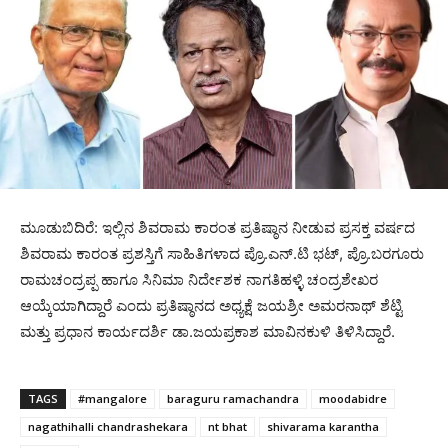
ಮೂಡುಬಿದಿರೆ: ಇಲ್ಲಿನ ಶಿವರಾಮ ಕಾರಂತ ಪ್ರತಿಷ್ಠಾನ ನೀಡುವ ಪ್ರಸಕ್ತ ವರ್ಷದ
ಶಿವರಾಮ ಕಾರಂತ ಪ್ರಶಸ್ತಿಗೆ ಸಾಹಿತಿಗಳಾದ ಪ್ರೊ.ಎನ್.ಟಿ ಭಟ್, ಪ್ರೊ.ಬರಗೂರು
ರಾಮಚಂದ್ರಪ್ಪ ಹಾಗೂ ಸಿನಿಮಾ ನಿರ್ದೇಶಕ ನಾಗತಿಹಳ್ಳಿ ಚಂದ್ರಶೇಖರ
ಆಯ್ಕೆಯಾಗಿದ್ದಾರೆ ಎಂದು ಪ್ರತಿಷ್ಠಾನದ ಅಧ್ಯಕ್ಷೆ ಜಯಶ್ರೀ ಅಮರನಾಥ್ ಶೆಟ್ಟಿ
ಮತ್ತು ಪ್ರಧಾನ ಕಾರ್ಯದರ್ಶಿ ಡಾ.ಜಯಪ್ರಕಾಶ ಮಾವಿನಕುಳಿ ತಿಳಿಸಿದ್ದಾರೆ.
TAGS
#mangalore
baraguru ramachandra
moodabidre
nagathihalli chandrashekara
nt bhat
shivarama karantha