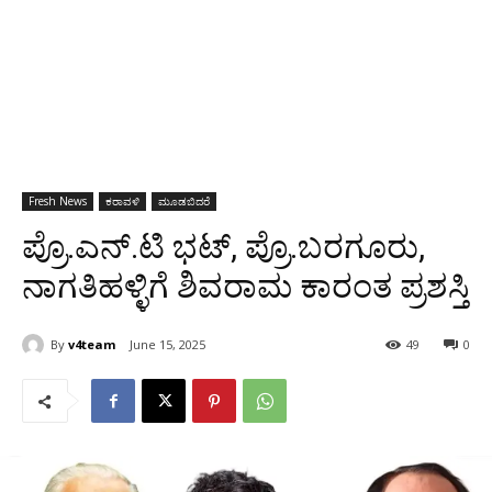
Fresh News
ಕರಾವಳಿ
ಮೂಡಬಿದರೆ
ಪ್ರೊ.ಎನ್.ಟಿ ಭಟ್, ಪ್ರೊ.ಬರಗೂರು,
ನಾಗತಿಹಳ್ಳಿಗೆ ಶಿವರಾಮ ಕಾರಂತ ಪ್ರಶಸ್ತಿ
By
v4team
June 15, 2025
49
0