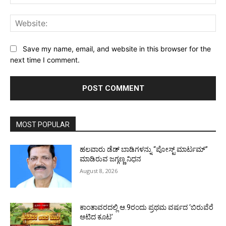
Web
Save my name, email, and website in this browser for the
next time I comment.
MOST POPULAR
ಹಲವಾರು ಡೆಡ್ ಬಾಡಿಗಳನ್ನು “ಪೋಸ್ಟ್ ಮಾರ್ಟಮ್”
ಮಾಡಿರುವ ಜಗ್ಗಣ್ಣ ನಿಧನ
August 8, 2026
ಕಾಂತಾವರದಲ್ಲಿ ಆ.9ರಂದು ಪ್ರಥಮ ವರ್ಷದ ‘ಬಿರುವೆರೆ
ಆಟಿದ ಕೂಟ’