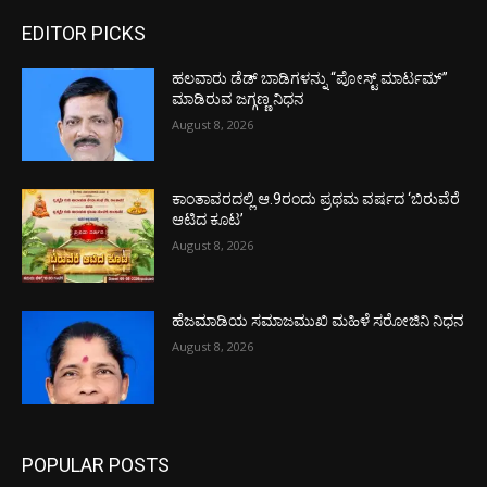
EDITOR PICKS
ಹಲವಾರು ಡೆಡ್ ಬಾಡಿಗಳನ್ನು “ಪೋಸ್ಟ್ ಮಾರ್ಟಮ್”
ಮಾಡಿರುವ ಜಗ್ಗಣ್ಣ ನಿಧನ
August 8, 2026
ಕಾಂತಾವರದಲ್ಲಿ ಆ.9ರಂದು ಪ್ರಥಮ ವರ್ಷದ ‘ಬಿರುವೆರೆ
ಆಟಿದ ಕೂಟ’
August 8, 2026
ಹೆಜಮಾಡಿಯ ಸಮಾಜಮುಖಿ ಮಹಿಳೆ ಸರೋಜಿನಿ ನಿಧನ
August 8, 2026
POPULAR POSTS