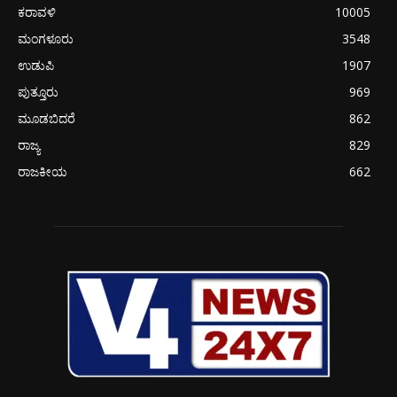
ಕರಾವಳಿ
10005
ಮಂಗಳೂರು
3548
ಉಡುಪಿ
1907
ಪುತ್ತೂರು
969
ಮೂಡಬಿದರೆ
862
ರಾಜ್ಯ
829
ರಾಜಕೀಯ
662