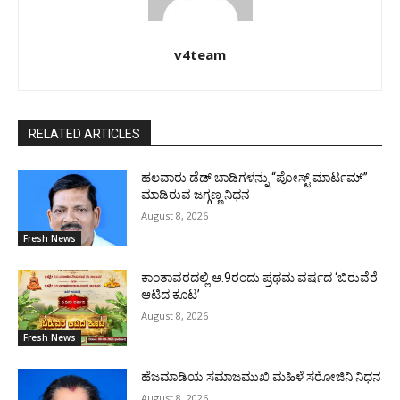
v4team
RELATED ARTICLES
ಹಲವಾರು ಡೆಡ್ ಬಾಡಿಗಳನ್ನು “ಪೋಸ್ಟ್ ಮಾರ್ಟಮ್”
ಮಾಡಿರುವ ಜಗ್ಗಣ್ಣ ನಿಧನ
August 8, 2026
Fresh News
ಕಾಂತಾವರದಲ್ಲಿ ಆ.9ರಂದು ಪ್ರಥಮ ವರ್ಷದ ‘ಬಿರುವೆರೆ
ಆಟಿದ ಕೂಟ’
August 8, 2026
Fresh News
ಹೆಜಮಾಡಿಯ ಸಮಾಜಮುಖಿ ಮಹಿಳೆ ಸರೋಜಿನಿ ನಿಧನ
August 8, 2026