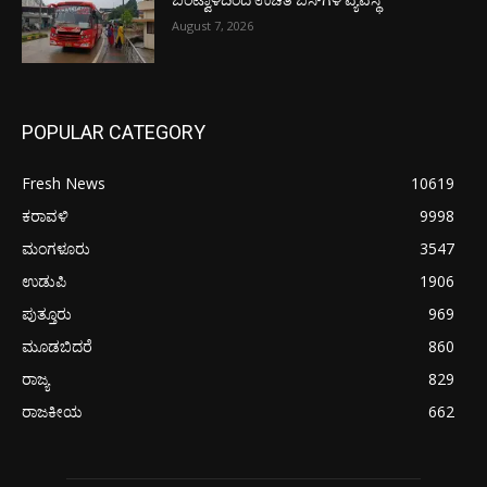
ಬಂಟ್ವಾಳದಿಂದ ಉಚಿತ ಬಸ್‌ಗಳ ವ್ಯವಸ್ಥೆ
August 7, 2026
POPULAR CATEGORY
Fresh News
10619
ಕರಾವಳಿ
9998
ಮಂಗಳೂರು
3547
ಉಡುಪಿ
1906
ಪುತ್ತೂರು
969
ಮೂಡಬಿದರೆ
860
ರಾಜ್ಯ
829
ರಾಜಕೀಯ
662