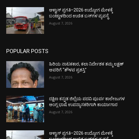
ಆಳ್ವಾಸ್ ಪ್ರಗತಿ–2026 ಉದ್ಯೋಗ ಮೇಳಕ್ಕೆ
ಬಂಟ್ವಾಳದಿಂದ ಉಚಿತ ಬಸ್‌ಗಳ ವ್ಯವಸ್ಥೆ
August 7, 2026
POPULAR POSTS
ಹಿರಿಯ ನಾಟಕಕಾರ, ಕಲಾ ನಿರ್ದೇಶಕ ತಮ್ಮ ಲಕ್ಷಣ್
ಅವರಿಗೆ “ತೌಳವ ಪ್ರಶಸ್ತಿ”
August 7, 2026
ದಕ್ಷಿಣ ಕನ್ನಡ ಜಿಲ್ಲೆಯ ಪದವಿ ಪೂರ್ವ ಕಾಲೇಜುಗಳ
ಆಂಗ್ಲ ಭಾಷೆ ಉಪನ್ಯಾಸಕರಿಗಾಗಿ ಕಾರ್ಯಾಗಾರ
August 7, 2026
ಆಳ್ವಾಸ್ ಪ್ರಗತಿ–2026 ಉದ್ಯೋಗ ಮೇಳಕ್ಕೆ