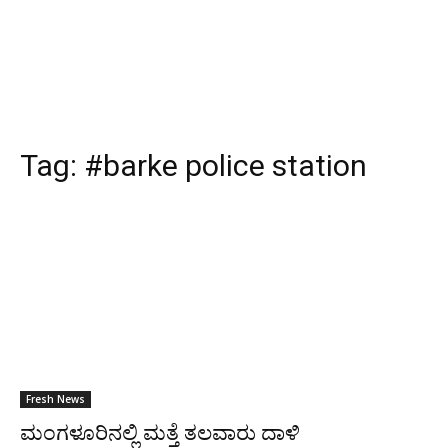
Tag:
#barke police station
Fresh News
ಮಂಗಳೂರಿನಲ್ಲಿ ಮತ್ತೆ ತಲವಾರು ದಾಳಿ