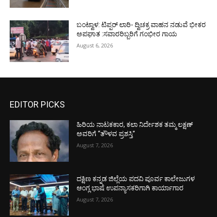
ಬಂಟ್ವಾಳ: ಟಿಪ್ಪರ್ ಲಾರಿ- ದ್ವಿಚಕ್ರ ವಾಹನ ನಡುವೆ ಭೀಕರ
ಅಪಘಾತ :ಸವಾರರಿಬ್ಬರಿಗೆ ಗಂಭೀರ ಗಾಯ
August 6, 2026
EDITOR PICKS
ಹಿರಿಯ ನಾಟಕಕಾರ, ಕಲಾ ನಿರ್ದೇಶಕ ತಮ್ಮ ಲಕ್ಷಣ್
ಅವರಿಗೆ “ತೌಳವ ಪ್ರಶಸ್ತಿ”
August 7, 2026
ದಕ್ಷಿಣ ಕನ್ನಡ ಜಿಲ್ಲೆಯ ಪದವಿ ಪೂರ್ವ ಕಾಲೇಜುಗಳ
ಆಂಗ್ಲ ಭಾಷೆ ಉಪನ್ಯಾಸಕರಿಗಾಗಿ ಕಾರ್ಯಾಗಾರ
August 7, 2026