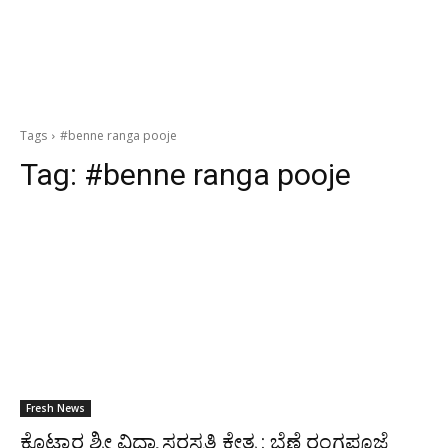
Tags
#benne ranga pooje
Tag:
#benne ranga pooje
Fresh News
ಕೊಟ್ಟಾರ ಶ್ರೀ ವಿದ್ಯಾ ಸರಸ್ವತಿ ಕ್ಷೇತ್ರ : ಬೆಣ್ಣೆ ರಂಗಪೂಜೆ