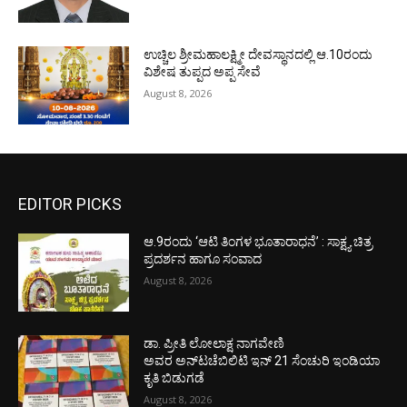
ಉಚ್ಚಿಲ ಶ್ರೀಮಹಾಲಕ್ಷ್ಮೀ ದೇವಸ್ಥಾನದಲ್ಲಿ ಆ.10ರಂದು
ವಿಶೇಷ ತುಪ್ಪದ ಅಪ್ಪ ಸೇವೆ
August 8, 2026
EDITOR PICKS
ಆ.9ರಂದು ‘ಆಟಿ ತಿಂಗಳ ಭೂತಾರಾಧನೆ’ : ಸಾಕ್ಷ್ಯ ಚಿತ್ರ
ಪ್ರದರ್ಶನ ಹಾಗೂ ಸಂವಾದ
August 8, 2026
ಡಾ. ಪ್ರೀತಿ ಲೋಲಾಕ್ಷ ನಾಗವೇಣಿ
ಅವರ ಅನ್‌ಟಚೆಬಿಲಿಟಿ ಇನ್ 21 ಸೆಂಚುರಿ ಇಂಡಿಯಾ
ಕೃತಿ ಬಿಡುಗಡೆ
August 8, 2026