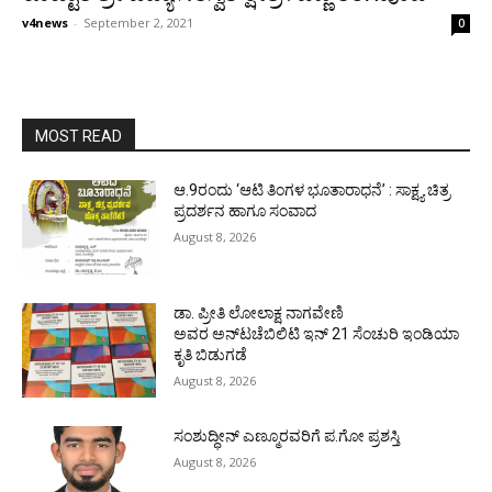
v4news
-
September 2, 2021
0
MOST READ
ಆ.9ರಂದು ‘ಆಟಿ ತಿಂಗಳ ಭೂತಾರಾಧನೆ’ : ಸಾಕ್ಷ್ಯ ಚಿತ್ರ
ಪ್ರದರ್ಶನ ಹಾಗೂ ಸಂವಾದ
August 8, 2026
ಡಾ. ಪ್ರೀತಿ ಲೋಲಾಕ್ಷ ನಾಗವೇಣಿ
ಅವರ ಅನ್‌ಟಚೆಬಿಲಿಟಿ ಇನ್ 21 ಸೆಂಚುರಿ ಇಂಡಿಯಾ
ಕೃತಿ ಬಿಡುಗಡೆ
August 8, 2026
ಸಂಶುದ್ಧೀನ್ ಎಣ್ಮೂರವರಿಗೆ ಪ.ಗೋ ಪ್ರಶಸ್ತಿ
August 8, 2026