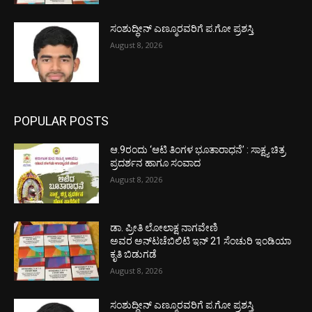
ಸಂಶುದ್ಧೀನ್ ಎಣ್ಮೂರವರಿಗೆ ಪ.ಗೋ ಪ್ರಶಸ್ತಿ
August 8, 2026
POPULAR POSTS
ಆ.9ರಂದು ‘ಆಟಿ ತಿಂಗಳ ಭೂತಾರಾಧನೆ’ : ಸಾಕ್ಷ್ಯ ಚಿತ್ರ
ಪ್ರದರ್ಶನ ಹಾಗೂ ಸಂವಾದ
August 8, 2026
ಡಾ. ಪ್ರೀತಿ ಲೋಲಾಕ್ಷ ನಾಗವೇಣಿ
ಅವರ ಅನ್‌ಟಚೆಬಿಲಿಟಿ ಇನ್ 21 ಸೆಂಚುರಿ ಇಂಡಿಯಾ
ಕೃತಿ ಬಿಡುಗಡೆ
August 8, 2026
ಸಂಶುದ್ಧೀನ್ ಎಣ್ಮೂರವರಿಗೆ ಪ.ಗೋ ಪ್ರಶಸ್ತಿ