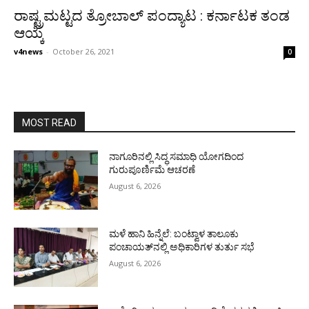
ರಾಷ್ಟ್ರಮಟ್ಟದ ತ್ರೋಬಾಲ್ ಪಂದ್ಯಾಟ : ಕರ್ನಾಟಕ ತಂಡ
ಆಯ್ಕೆ
v4news
-
October 26, 2021
0
MOST READ
ನಾಗೂರಿನಲ್ಲಿ ಸಿದ್ಧ ಸಮಾಧಿ ಯೋಗದಿಂದ
ಗುರುಪೂರ್ಣಿಮೆ ಆಚರಣೆ
August 6, 2026
ಮಳೆ ಹಾನಿ ಹಿನ್ನೆಲೆ: ಬಂಟ್ವಾಳ ತಾಲೂಕು
ಪಂಚಾಯತ್‌ನಲ್ಲಿ ಅಧಿಕಾರಿಗಳ ತುರ್ತು ಸಭೆ
August 6, 2026