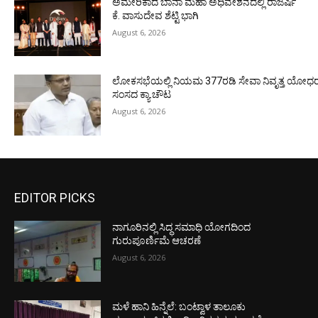
ಅಮೇರಿಕಾದ ಬಾನಾ ಮಹಾ ಅಧಿವೇಶನದಲ್ಲಿ ರಾಜರ್ಷಿ
ಕೆ. ವಾಸುದೇವ ಶೆಟ್ಟಿ ಭಾಗಿ
August 6, 2026
ಲೋಕಸಭೆಯಲ್ಲಿ ನಿಯಮ 377ರಡಿ ಸೇವಾ ನಿವೃತ್ತ ಯೋಧರ ಪ
ಸಂಸದ ಕ್ಯಾ.ಚೌಟ
August 6, 2026
EDITOR PICKS
ನಾಗೂರಿನಲ್ಲಿ ಸಿದ್ಧ ಸಮಾಧಿ ಯೋಗದಿಂದ
ಗುರುಪೂರ್ಣಿಮೆ ಆಚರಣೆ
August 6, 2026
ಮಳೆ ಹಾನಿ ಹಿನ್ನೆಲೆ: ಬಂಟ್ವಾಳ ತಾಲೂಕು