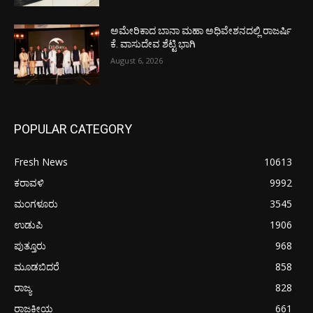
ಅಮೇರಿಕಾದ ಬಾನಾ ಮಹಾ ಅಧಿವೇಶನದಲ್ಲಿ ರಾಜರ್ಷಿ
ಕೆ. ವಾಸುದೇವ ಶೆಟ್ಟಿ ಭಾಗಿ
August 6, 2026
POPULAR CATEGORY
Fresh News
10613
ಕರಾವಳಿ
9992
ಮಂಗಳೂರು
3545
ಉಡುಪಿ
1906
ಪುತ್ತೂರು
968
ಮೂಡಬಿದರೆ
858
ರಾಜ್ಯ
828
ರಾಜಕೀಯ
661