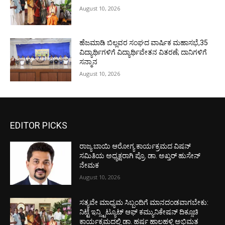
August 10, 2026
ಹೆಜಮಾಡಿ ಬಿಲ್ಲವರ ಸಂಘದ ವಾರ್ಷಿಕ ಮಹಾಸಭೆ,35
ವಿದ್ಯಾರ್ಥಿಗಳಿಗೆ ವಿದ್ಯಾರ್ಥಿವೇತನ ವಿತರಣೆ; ದಾನಿಗಳಿಗೆ
ಸನ್ಮಾನ
August 10, 2026
EDITOR PICKS
ರಾಜ್ಯ ಬಾಯಿ ಆರೋಗ್ಯ ಕಾರ್ಯಕ್ರಮದ ವಿಷನ್
ಸಮಿತಿಯ ಅಧ್ಯಕ್ಷರಾಗಿ ಪ್ರೊ. ಡಾ. ಅಖ್ತರ್ ಹುಸೇನ್
ನೇಮಕ
August 10, 2026
ಸತ್ಯವೇ ಮಾಧ್ಯಮ ಸಿಬ್ಬಂದಿಗೆ ಮಾನದಂಡವಾಗಬೇಕು:
ನಿಟ್ಟೆ ಇನ್ಸ್ಟಿಟ್ಯೂಟ್ ಆಫ್ ಕಮ್ಯುನಿಕೇಷನ್ ದಿಕ್ಸೂಚಿ
ಕಾರ್ಯಕ್ರಮದಲ್ಲಿ ಡಾ. ಹರ್ಷ ಹಾಲಹಳ್ಳಿ ಅಭಿಮತ