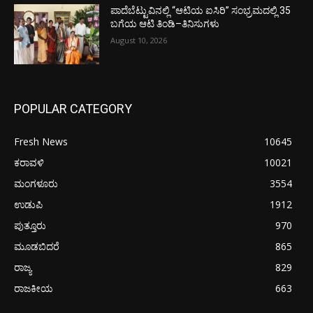
ಪಾದೆಬೆಟ್ಟುವಿನಲ್ಲಿ “ಆಟಿಯ ಐಸಿರಿ’’ ಸಂಭ್ರಮದಲ್ಲಿ 35
ಬಗೆಯ ಆಟಿ ತಿಂಡಿ–ತಿನಿಸುಗಳು
August 10, 2026
POPULAR CATEGORY
Fresh News
10645
ಕರಾವಳಿ
10021
ಮಂಗಳೂರು
3554
ಉಡುಪಿ
1912
ಪುತ್ತೂರು
970
ಮೂಡಬಿದರೆ
865
ರಾಜ್ಯ
829
ರಾಜಕೀಯ
663