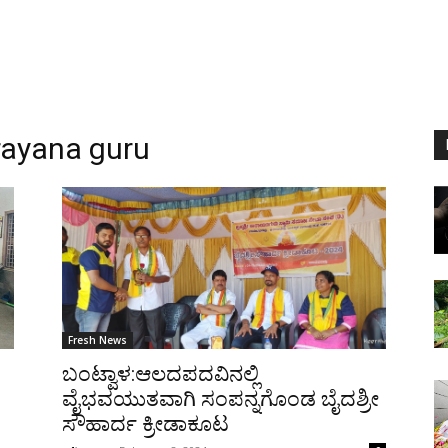
ayana guru
Fresh News
ಬಂಟ್ವಾಳ:ಆಲದಪದವಿನಲ್ಲಿ
ವೈಭವಯುತವಾಗಿ ಸಂಪನ್ನಗೊಂಡ ಬೈದಶ್ರೀ
ಸೌಹಾರ್ದ ಕ್ರೀಡಾಕೂಟ