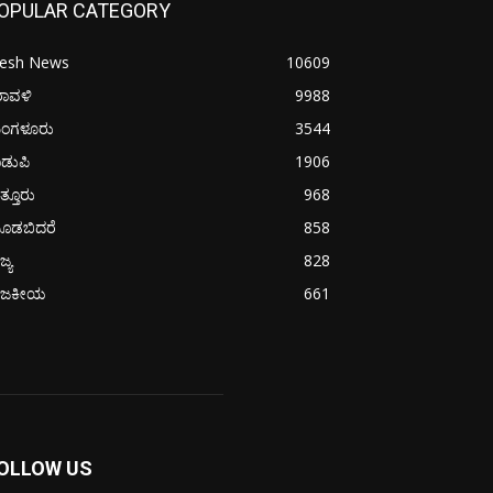
OPULAR CATEGORY
resh News
10609
ರಾವಳಿ
9988
ಂಗಳೂರು
3544
ಡುಪಿ
1906
ತ್ತೂರು
968
ೂಡಬಿದರೆ
858
ಜ್ಯ
828
ಾಜಕೀಯ
661
OLLOW US