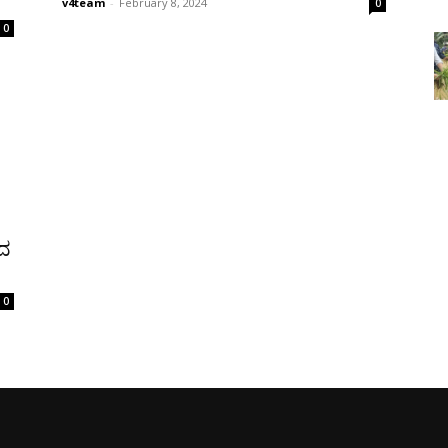
v4team
-
February 8, 2024
0
0
ಸದ
0