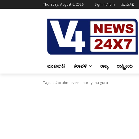
Thursday, August 6, 2026
Sign in / Join
ಮುಖಪುಟ
ಮುಖಪುಟ
ಕರಾವಳಿ
ರಾಜ್ಯ
ರಾಷ್ಟ್ರೀಯ
Tags
#brahmashree narayana guru