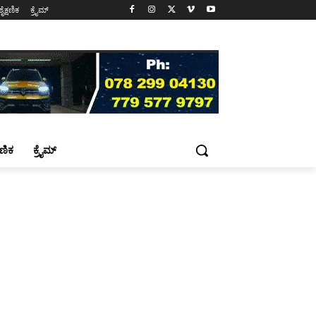
ಶೈಕ್ಷಣಿಕ
ಕ್ರೈಮ್
್ಷಣಿಕ
ಕ್ರೈಮ್