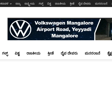
ಕರಾವಳಿ
ರಾಜ್ಯ
ರಾಷ್ಟ್ರೀಯ
ಗಲ್ಫ್
ವಿಶ್ವ
ರಾಜಕೀಯ
ಕ್ರೀಡೆ
ದೈವ ದೇವರು
ಮನರಂಜನೆ
ಗಲ್ಫ್
ವಿಶ್ವ
ರಾಜಕೀಯ
ಕ್ರೀಡೆ
ದೈವ ದೇವರು
ಮನರಂಜನೆ
ಶೈಕ