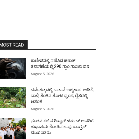
MOST READ
ಕಾಲೇಜಿನಲ್ಲಿ ನಡೆಸಿದ ಹಠಾತ್
ತಪಾಸಣೆಯಲ್ಲಿ 290 ಗ್ರಾಂ ಗಾಂಜಾ ವಶ
August 5, 2026
ದರ್ಬೆತಡ್ಕದಲ್ಲಿ ಕಾಡಾನೆ ಅಟ್ಟಹಾಸ: ಅಡಿಕೆ,
ಬಾಳೆ, ತೆಂಗಿನ ತೋಟ ಧ್ವಂಸ; ರೈತರಲ್ಲಿ
ಆತಂಕ
August 5, 2026
ನೂತನ ಸಚಿವ ರಿಜ್ವಾನ್ ಹರ್ಷದ್ ಅವರಿಗೆ
ಶುಭಾಶಯ ಕೋರಿದ ಕಾಪು ಕಾಂಗ್ರೆಸ್
ಮುಖಂಡರು