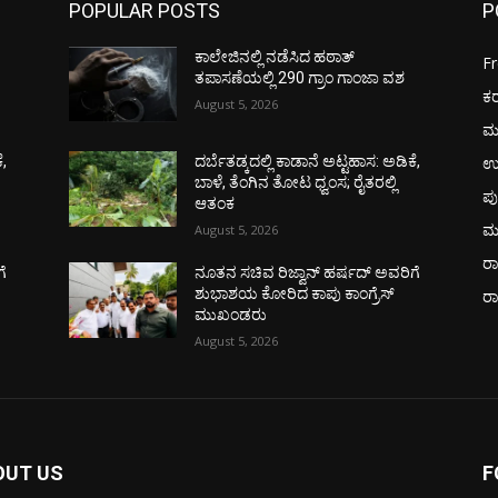
POPULAR POSTS
P
ಕಾಲೇಜಿನಲ್ಲಿ ನಡೆಸಿದ ಹಠಾತ್
F
ತಪಾಸಣೆಯಲ್ಲಿ 290 ಗ್ರಾಂ ಗಾಂಜಾ ವಶ
ಕ
August 5, 2026
ಮ
ಉ
ೆ,
ದರ್ಬೆತಡ್ಕದಲ್ಲಿ ಕಾಡಾನೆ ಅಟ್ಟಹಾಸ: ಅಡಿಕೆ,
ಬಾಳೆ, ತೆಂಗಿನ ತೋಟ ಧ್ವಂಸ; ರೈತರಲ್ಲಿ
ಪು
ಆತಂಕ
ಮ
August 5, 2026
ರಾ
ೆ
ನೂತನ ಸಚಿವ ರಿಜ್ವಾನ್ ಹರ್ಷದ್ ಅವರಿಗೆ
ಶುಭಾಶಯ ಕೋರಿದ ಕಾಪು ಕಾಂಗ್ರೆಸ್
ರ
ಮುಖಂಡರು
August 5, 2026
OUT US
F