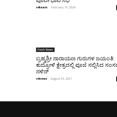
ಪೂರ್ವಭಾವಿ ಸಭೆ
v4team
-
February 10, 2024
Fresh News
ಬ್ರಹ್ಮಶ್ರೀ ನಾರಾಯಣ ಗುರುಗಳ ಜಯಂತಿ:
ಕುದ್ರೋಳಿ ಕ್ಷೇತ್ರದಲ್ಲಿ ಪೂಜೆ ಸಲ್ಲಿಸಿದ ಸಂ
ನಳಿನ್
v4news
-
August 23, 2021