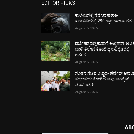
EDITOR PICKS
ಕಾಲೇಜಿನಲ್ಲಿ ನಡೆಸಿದ ಹಠಾತ್
ತಪಾಸಣೆಯಲ್ಲಿ 290 ಗ್ರಾಂ ಗಾಂಜಾ ವಶ
August 5, 2026
ದರ್ಬೆತಡ್ಕದಲ್ಲಿ ಕಾಡಾನೆ ಅಟ್ಟಹಾಸ: ಅಡಿಕ
ಬಾಳೆ, ತೆಂಗಿನ ತೋಟ ಧ್ವಂಸ; ರೈತರಲ್ಲಿ
ಆತಂಕ
August 5, 2026
ನೂತನ ಸಚಿವ ರಿಜ್ವಾನ್ ಹರ್ಷದ್ ಅವರಿಗ
ಶುಭಾಶಯ ಕೋರಿದ ಕಾಪು ಕಾಂಗ್ರೆಸ್
ಮುಖಂಡರು
August 5, 2026
AB