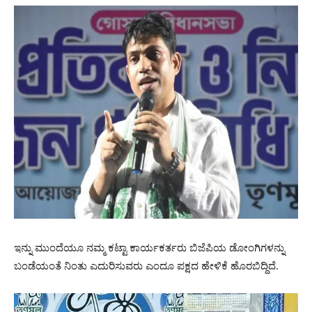
ಇನ್ನು ಮುಂದೆಯೂ ನಮ್ಮ ಕಟ್ಟಾ ಕಾರ್ಯಕರ್ತರು ಬಿಜೆಪಿಯ ಡೋಂಗಿಗಳನ್ನು
ಬಂಡೆಯಂತೆ ನಿಂತು ಎದುರಿಸುವರು ಎಂದೂ ಪಕ್ಷದ ಹೇಳಿಕೆ ಹೊರಬಿದ್ದಿದೆ.