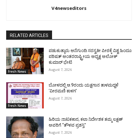
V4newseditors
RELATED ARTICLES
ಪಡುಕುತ್ಯಾರು ಆನೆಗುಂದಿ ಸರಸ್ವತೀ ಪೀಠಕ್ಕೆ ವಿಶ್ವ ಹಿಂದೂ
ಪರಿಷತ್ ಅಂತರರಾಷ್ಟ್ರೀಯ ಅಧ್ಯಕ್ಷ ಅಲೋಕ್
ಕುಮಾರ್ ಭೇಟಿ
August 7, 2026
Fresh News
ಬೋಳದಲ್ಲಿ ಆ.9ರಂದು ಯಕ್ಷಗಾನ ತಾಳಮದ್ದಳೆ
‘ವೀರಮಣಿ ಕಾಳಗ’
August 7, 2026
Fresh News
ಹಿರಿಯ ನಾಟಕಕಾರ, ಕಲಾ ನಿರ್ದೇಶಕ ತಮ್ಮ ಲಕ್ಷಣ್
ಅವರಿಗೆ “ತೌಳವ ಪ್ರಶಸ್ತಿ”
August 7, 2026