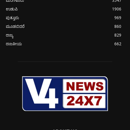
ಮಂಗಳೂರು
3547
ಉಡುಪಿ
1906
ಪುತ್ತೂರು
969
ಮೂಡಬಿದರೆ
860
ರಾಜ್ಯ
829
ರಾಜಕೀಯ
662