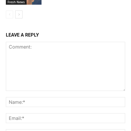
Fresh News
LEAVE A REPLY
Comment:
Na
Ema