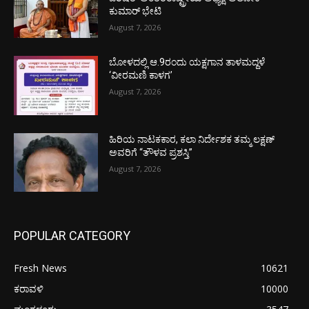
ಕುಮಾರ್ ಭೇಟಿ
August 7, 2026
ಬೋಳದಲ್ಲಿ ಆ.9ರಂದು ಯಕ್ಷಗಾನ ತಾಳಮದ್ದಳೆ
‘ವೀರಮಣಿ ಕಾಳಗ’
August 7, 2026
ಹಿರಿಯ ನಾಟಕಕಾರ, ಕಲಾ ನಿರ್ದೇಶಕ ತಮ್ಮ ಲಕ್ಷಣ್
ಅವರಿಗೆ “ತೌಳವ ಪ್ರಶಸ್ತಿ”
August 7, 2026
POPULAR CATEGORY
Fresh News
10621
ಕರಾವಳಿ
10000