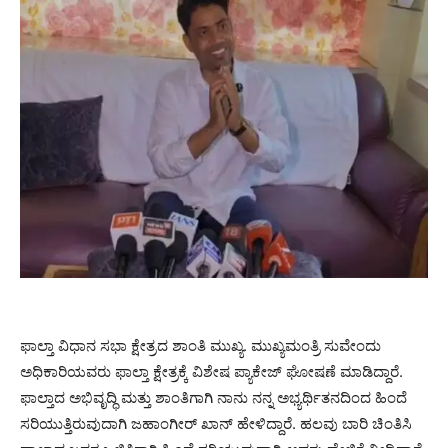
ಫಾಲ್ತಾ ವಿಧಾನ ಸಭಾ ಕ್ಷೇತ್ರದ ಶಾಂತಿ ಮುಖ್ಯ. ಮುಖ್ಯಮಂತ್ರಿ ಸುವೇಂದು
ಅಧಿಕಾರಿಯವರು ಫಾಲ್ತಾ ಕ್ಷೇತ್ರಕ್ಕೆ ವಿಶೇಷ ಪ್ಯಾಕೇಜ್ ಘೋಷಣೆ ಮಾಡಿದ್ದಾರೆ.
ಫಾಲ್ತಾದ ಅಭಿವೃದ್ಧಿ ಮತ್ತು ಶಾಂತಿಗಾಗಿ ನಾನು ನನ್ನ ಅಭ್ಯರ್ಥಿತನದಿಂದ ಹಿಂದೆ
ಸರಿಯುತ್ತಿರುವುದಾಗಿ ಜಹಾಂಗೀರ್ ಖಾನ್ ಹೇಳಿದ್ದಾರೆ. ಹಲವು ಬಾರಿ ಚಿಂತಿಸಿ