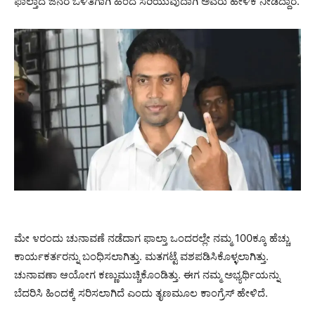
ಫಾಲ್ತಾದ ಜನರ ಒಳಿತಿಗಾಗಿ ಹಿಂದೆ ಸರಿಯುವುದಾಗಿ ಅವರು ಹೇಳಿಕೆ ನೀಡಿದ್ದಾರೆ.
ಮೇ ೪ರಂದು ಚುನಾವಣೆ ನಡೆದಾಗ ಫಾಲ್ತಾ ಒಂದರಲ್ಲೇ ನಮ್ಮ 100ಕ್ಕೂ ಹೆಚ್ಚು
ಕಾರ್ಯಕರ್ತರನ್ನು ಬಂಧಿಸಲಾಗಿತ್ತು. ಮತಗಟ್ಟೆ ವಶಪಡಿಸಿಕೊಳ್ಳಲಾಗಿತ್ತು.
ಚುನಾವಣಾ ಆಯೋಗ ಕಣ್ಣುಮುಚ್ಚಿಕೊಂಡಿತ್ತು. ಈಗ ನಮ್ಮ ಅಭ್ಯರ್ಥಿಯನ್ನು
ಬೆದರಿಸಿ ಹಿಂದಕ್ಕೆ ಸರಿಸಲಾಗಿದೆ ಎಂದು ತೃಣಮೂಲ ಕಾಂಗ್ರೆಸ್ ಹೇಳಿದೆ.