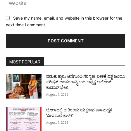
Web
Save my name, email, and website in this browser for the
next time I comment.
MOST POPULAR
ಪಡುಕುತ್ಯಾರು ಆನೆಗುಂದಿ ಸರಸ್ವತೀ ಪೀಠಕ್ಕೆ ವಿಶ್ವ ಹಿಂದೂ
ಪರಿಷತ್ ಅಂತರರಾಷ್ಟ್ರೀಯ ಅಧ್ಯಕ್ಷ ಅಲೋಕ್
ಕುಮಾರ್ ಭೇಟಿ
August 7, 2026
ಬೋಳದಲ್ಲಿ ಆ.9ರಂದು ಯಕ್ಷಗಾನ ತಾಳಮದ್ದಳೆ
‘ವೀರಮಣಿ ಕಾಳಗ’
August 7, 2026