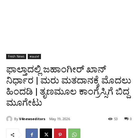
Fresh News
ಕರಾವಳಿ
ಫಾಲ್ತಾದಲ್ಲಿ ಜಹಾಂಗೀರ್ ಖಾನ್
ನಿರ್ಧಾರ | ಮರು ಮತದಾನಕ್ಕೆ ಮೊದಲು
ಹಿಂದಡಿ | ತೃಣಮೂಲ ಕಾಂಗ್ರೆಸ್ಸಿಗೆ ಬಿದ್ದ
ಮೂಗೇಟು
By
V4newseditors
May 19, 2026
53
0