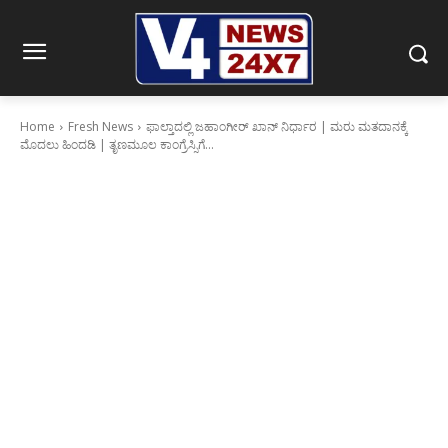
Home
Fresh News
ಫಾಲ್ತಾದಲ್ಲಿ ಜಹಾಂಗೀರ್ ಖಾನ್ ನಿರ್ಧಾರ | ಮರು ಮತದಾನಕ್ಕೆ
ಮೊದಲು ಹಿಂದಡಿ | ತೃಣಮೂಲ ಕಾಂಗ್ರೆಸ್ಸಿಗೆ...