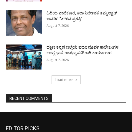
ಹಿರಿಯ ನಾಟಕಕಾರ, ಕಲಾ ನಿರ್ದೇಶಕ ತಮ್ಮ ಲಕ್ಷಣ್
ಅವರಿಗೆ “ತೌಳವ ಪ್ರಶಸ್ತಿ”
August 7, 2026
ದಕ್ಷಿಣ ಕನ್ನಡ ಜಿಲ್ಲೆಯ ಪದವಿ ಪೂರ್ವ ಕಾಲೇಜುಗಳ
ಆಂಗ್ಲ ಭಾಷೆ ಉಪನ್ಯಾಸಕರಿಗಾಗಿ ಕಾರ್ಯಾಗಾರ
August 7, 2026
Load more
RECENT COMMENTS
EDITOR PICKS