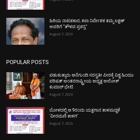
ಹಿರಿಯ ನಾಟಕಕಾರ, ಕಲಾ ನಿರ್ದೇಶಕ ತಮ್ಮ ಲಕ್ಷಣ್
ಅವರಿಗೆ “ತೌಳವ ಪ್ರಶಸ್ತಿ”
August 7, 2026
POPULAR POSTS
ಪಡುಕುತ್ಯಾರು ಆನೆಗುಂದಿ ಸರಸ್ವತೀ ಪೀಠಕ್ಕೆ ವಿಶ್ವ ಹಿಂದೂ
ಪರಿಷತ್ ಅಂತರರಾಷ್ಟ್ರೀಯ ಅಧ್ಯಕ್ಷ ಅಲೋಕ್
ಕುಮಾರ್ ಭೇಟಿ
August 7, 2026
ಬೋಳದಲ್ಲಿ ಆ.9ರಂದು ಯಕ್ಷಗಾನ ತಾಳಮದ್ದಳೆ
‘ವೀರಮಣಿ ಕಾಳಗ’
August 7, 2026