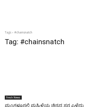
Tags
#chainsnatch
Tag:
#chainsnatch
Fresh News
ಮಂಗಳೂರಲ್ಲಿ ಮಹಿಳೆಯ ಚಿನ್ನದ ಸರ ಎಳೆದು