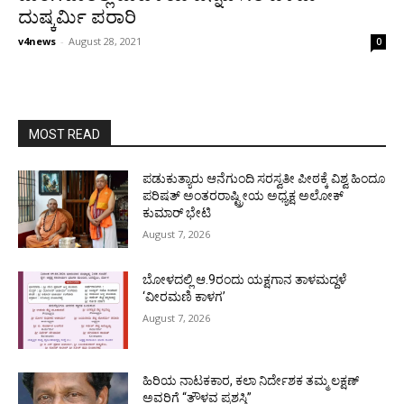
ದುಷ್ಕರ್ಮಿ ಪರಾರಿ
v4news
-
August 28, 2021
0
MOST READ
ಪಡುಕುತ್ಯಾರು ಆನೆಗುಂದಿ ಸರಸ್ವತೀ ಪೀಠಕ್ಕೆ ವಿಶ್ವ ಹಿಂದೂ
ಪರಿಷತ್ ಅಂತರರಾಷ್ಟ್ರೀಯ ಅಧ್ಯಕ್ಷ ಅಲೋಕ್
ಕುಮಾರ್ ಭೇಟಿ
August 7, 2026
ಬೋಳದಲ್ಲಿ ಆ.9ರಂದು ಯಕ್ಷಗಾನ ತಾಳಮದ್ದಳೆ
‘ವೀರಮಣಿ ಕಾಳಗ’
August 7, 2026
ಹಿರಿಯ ನಾಟಕಕಾರ, ಕಲಾ ನಿರ್ದೇಶಕ ತಮ್ಮ ಲಕ್ಷಣ್
ಅವರಿಗೆ “ತೌಳವ ಪ್ರಶಸ್ತಿ”