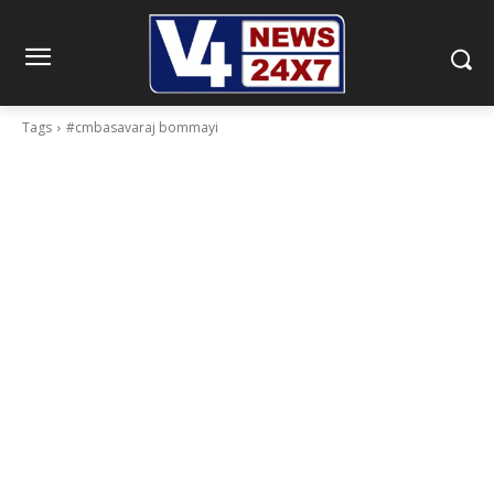
Tags
#cmbasavaraj bommayi