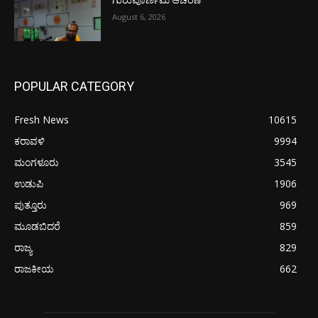
ಗುರುಪೂರ್ಣಿಮೆ ಆಚರಣೆ
August 6, 2026
POPULAR CATEGORY
Fresh News
10615
ಕರಾವಳಿ
9994
ಮಂಗಳೂರು
3545
ಉಡುಪಿ
1906
ಪುತ್ತೂರು
969
ಮೂಡಬಿದರೆ
859
ರಾಜ್ಯ
829
ರಾಜಕೀಯ
662