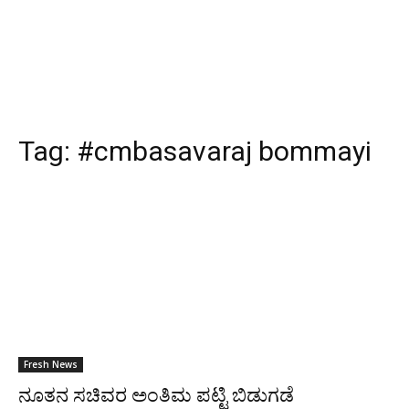
Tag:
#cmbasavaraj bommayi
Fresh News
ನೂತನ ಸಚಿವರ ಅಂತಿಮ ಪಟ್ಟಿ ಬಿಡುಗಡೆ