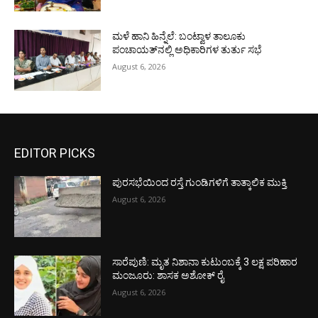
ಮಳೆ ಹಾನಿ ಹಿನ್ನೆಲೆ: ಬಂಟ್ವಾಳ ತಾಲೂಕು
ಪಂಚಾಯತ್‌ನಲ್ಲಿ ಅಧಿಕಾರಿಗಳ ತುರ್ತು ಸಭೆ
August 6, 2026
EDITOR PICKS
ಪುರಸಭೆಯಿಂದ ರಸ್ತೆ ಗುಂಡಿಗಳಿಗೆ ತಾತ್ಕಾಲಿಕ ಮುಕ್ತಿ
August 6, 2026
ಸಾರೆಪುಣಿ: ಮೃತ ನಿಶಾನಾ ಕುಟುಂಬಕ್ಕೆ 3 ಲಕ್ಷ ಪರಿಹಾರ
ಮಂಜೂರು: ಶಾಸಕ ಅಶೋಕ್ ರೈ
August 6, 2026