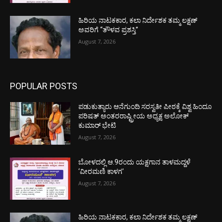
ಹಿರಿಯ ನಾಟಕಕಾರ, ಕಲಾ ನಿರ್ದೇಶಕ ತಮ್ಮ ಲಕ್ಷಣ್
ಅವರಿಗೆ “ತೌಳವ ಪ್ರಶಸ್ತಿ”
August 7, 2026
POPULAR POSTS
ಪಡುಕುತ್ಯಾರು ಆನೆಗುಂದಿ ಸರಸ್ವತೀ ಪೀಠಕ್ಕೆ ವಿಶ್ವ ಹಿಂದೂ
ಪರಿಷತ್ ಅಂತರರಾಷ್ಟ್ರೀಯ ಅಧ್ಯಕ್ಷ ಅಲೋಕ್
ಕುಮಾರ್ ಭೇಟಿ
August 7, 2026
ಬೋಳದಲ್ಲಿ ಆ.9ರಂದು ಯಕ್ಷಗಾನ ತಾಳಮದ್ದಳೆ
‘ವೀರಮಣಿ ಕಾಳಗ’
August 7, 2026
ಹಿರಿಯ ನಾಟಕಕಾರ, ಕಲಾ ನಿರ್ದೇಶಕ ತಮ್ಮ ಲಕ್ಷಣ್