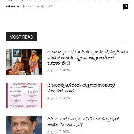
v4team
-
November 4, 2022
0
MOST READ
ಪಡುಕುತ್ಯಾರು ಆನೆಗುಂದಿ ಸರಸ್ವತೀ ಪೀಠಕ್ಕೆ ವಿಶ್ವ ಹಿಂದೂ
ಪರಿಷತ್ ಅಂತರರಾಷ್ಟ್ರೀಯ ಅಧ್ಯಕ್ಷ ಅಲೋಕ್
ಕುಮಾರ್ ಭೇಟಿ
August 7, 2026
ಬೋಳದಲ್ಲಿ ಆ.9ರಂದು ಯಕ್ಷಗಾನ ತಾಳಮದ್ದಳೆ
‘ವೀರಮಣಿ ಕಾಳಗ’
August 7, 2026
ಹಿರಿಯ ನಾಟಕಕಾರ, ಕಲಾ ನಿರ್ದೇಶಕ ತಮ್ಮ ಲಕ್ಷಣ್
ಅವರಿಗೆ “ತೌಳವ ಪ್ರಶಸ್ತಿ”
August 7, 2026