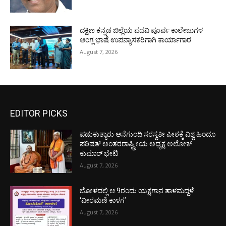
ದಕ್ಷಿಣ ಕನ್ನಡ ಜಿಲ್ಲೆಯ ಪದವಿ ಪೂರ್ವ ಕಾಲೇಜುಗಳ
ಆಂಗ್ಲ ಭಾಷೆ ಉಪನ್ಯಾಸಕರಿಗಾಗಿ ಕಾರ್ಯಾಗಾರ
August 7, 2026
EDITOR PICKS
ಪಡುಕುತ್ಯಾರು ಆನೆಗುಂದಿ ಸರಸ್ವತೀ ಪೀಠಕ್ಕೆ ವಿಶ್ವ ಹಿಂದೂ
ಪರಿಷತ್ ಅಂತರರಾಷ್ಟ್ರೀಯ ಅಧ್ಯಕ್ಷ ಅಲೋಕ್
ಕುಮಾರ್ ಭೇಟಿ
August 7, 2026
ಬೋಳದಲ್ಲಿ ಆ.9ರಂದು ಯಕ್ಷಗಾನ ತಾಳಮದ್ದಳೆ
‘ವೀರಮಣಿ ಕಾಳಗ’
August 7, 2026