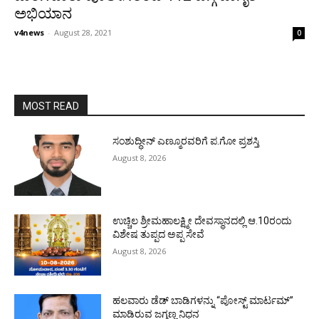
ಅಭಿಯಾನ
v4news
-
August 28, 2021
0
MOST READ
ಸಂಶುದ್ಧೀನ್ ಎಣ್ಮೂರವರಿಗೆ ಪ.ಗೋ ಪ್ರಶಸ್ತಿ
August 8, 2026
ಉಚ್ಚಿಲ ಶ್ರೀಮಹಾಲಕ್ಷ್ಮೀ ದೇವಸ್ಥಾನದಲ್ಲಿ ಆ.10ರಂದು
ವಿಶೇಷ ತುಪ್ಪದ ಅಪ್ಪ ಸೇವೆ
August 8, 2026
ಹಲವಾರು ಡೆಡ್ ಬಾಡಿಗಳನ್ನು “ಪೋಸ್ಟ್ ಮಾರ್ಟಮ್”
ಮಾಡಿರುವ ಜಗ್ಗಣ್ಣ ನಿಧನ