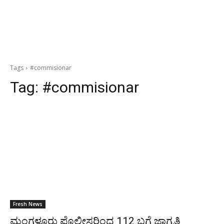
Tags
#commisionar
Tag:
#commisionar
Fresh News
ಮಂಗಳೂರು ಪೊಲೀಸರಿಂದ 112 ಬಗ್ಗೆ ಜಾಗೃತಿ