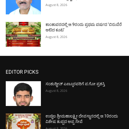
August 8, 2026
ಕಾಂತಾವರದಲ್ಲಿ ಆ.9ರಂದು ಪ್ರಥಮ ವರ್ಷದ ‘ಬಿರುವೆರೆ
ಆಟಿದ ಕೂಟ’
August 8, 2026
EDITOR PICKS
ಸಂಶುದ್ಧೀನ್ ಎಣ್ಮೂರವರಿಗೆ ಪ.ಗೋ ಪ್ರಶಸ್ತಿ
August 8, 2026
ಉಚ್ಚಿಲ ಶ್ರೀಮಹಾಲಕ್ಷ್ಮೀ ದೇವಸ್ಥಾನದಲ್ಲಿ ಆ.10ರಂದು
ವಿಶೇಷ ತುಪ್ಪದ ಅಪ್ಪ ಸೇವೆ
August 8, 2026