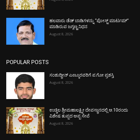
ಹಲವಾರು ಡೆಡ್ ಬಾಡಿಗಳನ್ನು “ಪೋಸ್ಟ್ ಮಾರ್ಟಮ್”
ಮಾಡಿರುವ ಜಗ್ಗಣ್ಣ ನಿಧನ
August 8, 2026
POPULAR POSTS
ಸಂಶುದ್ಧೀನ್ ಎಣ್ಮೂರವರಿಗೆ ಪ.ಗೋ ಪ್ರಶಸ್ತಿ
August 8, 2026
ಉಚ್ಚಿಲ ಶ್ರೀಮಹಾಲಕ್ಷ್ಮೀ ದೇವಸ್ಥಾನದಲ್ಲಿ ಆ.10ರಂದು
ವಿಶೇಷ ತುಪ್ಪದ ಅಪ್ಪ ಸೇವೆ
August 8, 2026