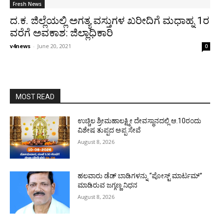
Fresh News
ದ.ಕ. ಜಿಲ್ಲೆಯಲ್ಲಿ ಅಗತ್ಯ ವಸ್ತುಗಳ ಖರೀದಿಗೆ ಮಧಾಹ್ನ 1ರ
ವರೆಗೆ ಅವಕಾಶ: ಜಿಲ್ಲಾಧಿಕಾರಿ
v4news
-
June 20, 2021
0
MOST READ
ಉಚ್ಚಿಲ ಶ್ರೀಮಹಾಲಕ್ಷ್ಮೀ ದೇವಸ್ಥಾನದಲ್ಲಿ ಆ.10ರಂದು
ವಿಶೇಷ ತುಪ್ಪದ ಅಪ್ಪ ಸೇವೆ
August 8, 2026
ಹಲವಾರು ಡೆಡ್ ಬಾಡಿಗಳನ್ನು “ಪೋಸ್ಟ್ ಮಾರ್ಟಮ್”
ಮಾಡಿರುವ ಜಗ್ಗಣ್ಣ ನಿಧನ
August 8, 2026