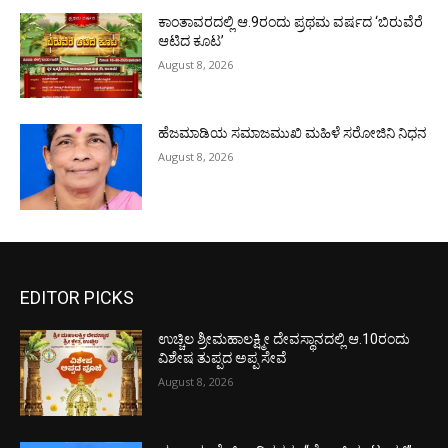
ಕಾಂತಾವರದಲ್ಲಿ ಆ.9ರಂದು ಪ್ರಥಮ ವರ್ಷದ ‘ಬಿರುವೆರೆ
ಆಟಿದ ಕೂಟ’
August 8, 2026
ಹೆಜಮಾಡಿಯ ಸಮಾಜಮುಖಿ ಮಹಿಳೆ ಸರೋಜಿನಿ ನಿಧನ
August 8, 2026
EDITOR PICKS
ಉಚ್ಚಿಲ ಶ್ರೀಮಹಾಲಕ್ಷ್ಮೀ ದೇವಸ್ಥಾನದಲ್ಲಿ ಆ.10ರಂದು
ವಿಶೇಷ ತುಪ್ಪದ ಅಪ್ಪ ಸೇವೆ
August 8, 2026