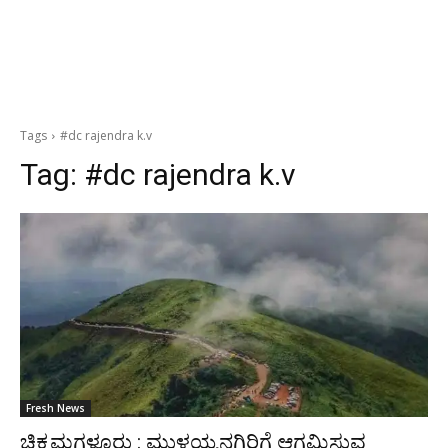
Tags
#dc rajendra k.v
Tag:
#dc rajendra k.v
Fresh News
ಚಿಕ್ಕಮಗಳೂರು : ಮುಳ್ಳಯ್ಯನಗಿರಿಗೆ ಆಗಮಿಸುವ