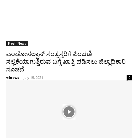
Fresh News
ಎಂಡೋಸಲ್ಫಾನ್ ಸಂತ್ರಸ್ತರಿಗೆ ಪಿಂಚಣಿ
ಸಲ್ಲಿಕೆಯಾಗುತ್ತಿರುವ ಬಗ್ಗೆ ಖಾತ್ರಿ ಪಡಿಸಲು ಜಿಲ್ಲಾಧಿಕಾರಿ
ಸೂಚನೆ
v4news
-
July 15, 2021
0