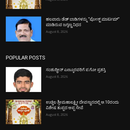
ಹಲವಾರು ಡೆಡ್ ಬಾಡಿಗಳನ್ನು “ಪೋಸ್ಟ್ ಮಾರ್ಟಮ್”
ಮಾಡಿರುವ ಜಗ್ಗಣ್ಣ ನಿಧನ
August 8, 2026
POPULAR POSTS
ಸಂಶುದ್ಧೀನ್ ಎಣ್ಮೂರವರಿಗೆ ಪ.ಗೋ ಪ್ರಶಸ್ತಿ
August 8, 2026
ಉಚ್ಚಿಲ ಶ್ರೀಮಹಾಲಕ್ಷ್ಮೀ ದೇವಸ್ಥಾನದಲ್ಲಿ ಆ.10ರಂದು
ವಿಶೇಷ ತುಪ್ಪದ ಅಪ್ಪ ಸೇವೆ
August 8, 2026