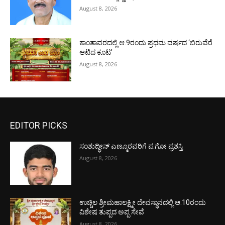
August 8, 2026
ಕಾಂತಾವರದಲ್ಲಿ ಆ.9ರಂದು ಪ್ರಥಮ ವರ್ಷದ ‘ಬಿರುವೆರೆ
ಆಟಿದ ಕೂಟ’
August 8, 2026
EDITOR PICKS
ಸಂಶುದ್ಧೀನ್ ಎಣ್ಮೂರವರಿಗೆ ಪ.ಗೋ ಪ್ರಶಸ್ತಿ
August 8, 2026
ಉಚ್ಚಿಲ ಶ್ರೀಮಹಾಲಕ್ಷ್ಮೀ ದೇವಸ್ಥಾನದಲ್ಲಿ ಆ.10ರಂದು
ವಿಶೇಷ ತುಪ್ಪದ ಅಪ್ಪ ಸೇವೆ
August 8, 2026