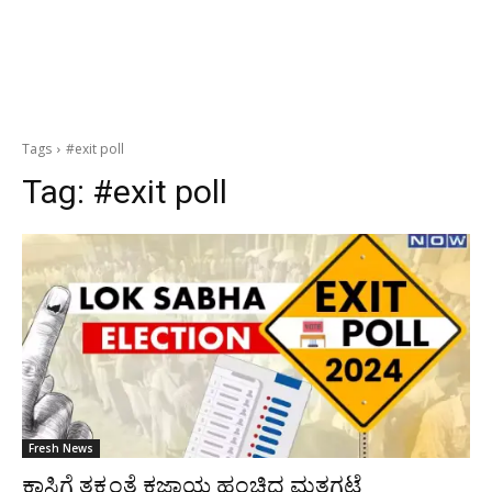
Tags
#exit poll
Tag:
#exit poll
Fresh News
ಕಾಸಿಗೆ ತಕ್ಕಂತೆ ಕಜ್ಜಾಯ ಹಂಚಿದ ಮತಗಟ್ಟೆ