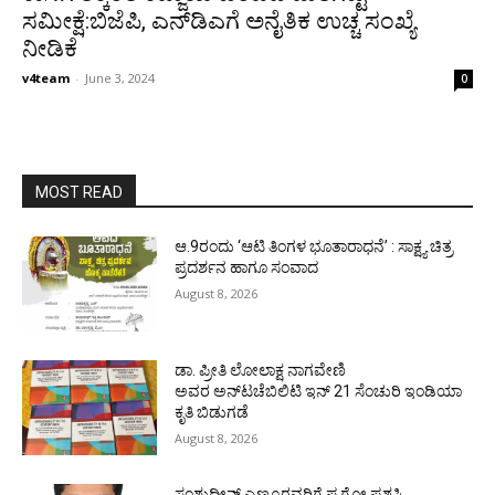
ಸಮೀಕ್ಷೆ:ಬಿಜೆಪಿ, ಎನ್‌ಡಿಎಗೆ ಅನೈತಿಕ ಉಚ್ಚ ಸಂಖ್ಯೆ
ನೀಡಿಕೆ
v4team
-
June 3, 2024
0
MOST READ
ಆ.9ರಂದು ‘ಆಟಿ ತಿಂಗಳ ಭೂತಾರಾಧನೆ’ : ಸಾಕ್ಷ್ಯ ಚಿತ್ರ
ಪ್ರದರ್ಶನ ಹಾಗೂ ಸಂವಾದ
August 8, 2026
ಡಾ. ಪ್ರೀತಿ ಲೋಲಾಕ್ಷ ನಾಗವೇಣಿ
ಅವರ ಅನ್‌ಟಚೆಬಿಲಿಟಿ ಇನ್ 21 ಸೆಂಚುರಿ ಇಂಡಿಯಾ
ಕೃತಿ ಬಿಡುಗಡೆ
August 8, 2026
ಸಂಶುದ್ಧೀನ್ ಎಣ್ಮೂರವರಿಗೆ ಪ.ಗೋ ಪ್ರಶಸ್ತಿ