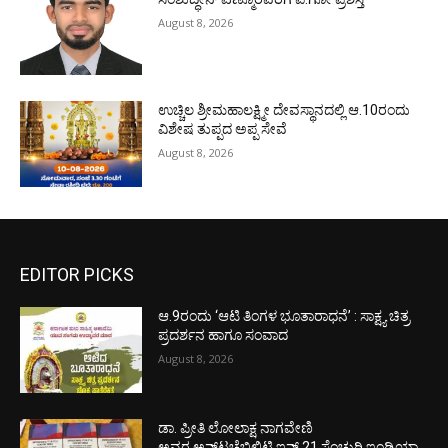
August 8, 2026
ಉಚ್ಚಿಲ ಶ್ರೀಮಹಾಲಕ್ಷ್ಮೀ ದೇವಸ್ಥಾನದಲ್ಲಿ ಆ.10ರಂದು
ವಿಶೇಷ ತುಪ್ಪದ ಅಪ್ಪ ಸೇವೆ
August 8, 2026
EDITOR PICKS
ಆ.9ರಂದು ‘ಆಟಿ ತಿಂಗಳ ಭೂತಾರಾಧನೆ’ : ಸಾಕ್ಷ್ಯ ಚಿತ್ರ
ಪ್ರದರ್ಶನ ಹಾಗೂ ಸಂವಾದ
August 8, 2026
ಡಾ. ಪ್ರೀತಿ ಲೋಲಾಕ್ಷ ನಾಗವೇಣಿ
ಅವರ ಅನ್‌ಟಚೆಬಿಲಿಟಿ ಇನ್ 21 ಸೆಂಚುರಿ ಇಂಡಿಯಾ