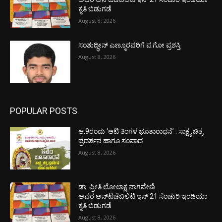
ಕೃತಿ ಬಿಡುಗಡೆ
August 8, 2026
ಸಂಶುದ್ಧೀನ್ ಎಣ್ಮೂರವರಿಗೆ ಪ.ಗೋ ಪ್ರಶಸ್ತಿ
August 8, 2026
POPULAR POSTS
ಆ.9ರಂದು ‘ಆಟಿ ತಿಂಗಳ ಭೂತಾರಾಧನೆ’ : ಸಾಕ್ಷ್ಯ ಚಿತ್ರ
ಪ್ರದರ್ಶನ ಹಾಗೂ ಸಂವಾದ
August 8, 2026
ಡಾ. ಪ್ರೀತಿ ಲೋಲಾಕ್ಷ ನಾಗವೇಣಿ
ಅವರ ಅನ್‌ಟಚೆಬಿಲಿಟಿ ಇನ್ 21 ಸೆಂಚುರಿ ಇಂಡಿಯಾ
ಕೃತಿ ಬಿಡುಗಡೆ
August 8, 2026