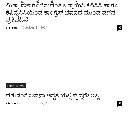
ಮಿಶ‍್ರಾ ವಜಾಗೊಳಿಸುವಂತೆ ಒತ್ತಾಯಿಸಿ ಕೆಪಿಸಿಸಿ ಹಾಗೂ
ಕೆಪಿವೈಸಿಸಿಯಿಂದ ಕಾಂಗ್ರೆಸ್ ಭವನದ ಮುಂದೆ ಮೌನ
ಪ್ರತಿಭಟನೆ
v4news
-
October 11, 2021
0
Fresh News
ಪಶುಸಂಗೋಪನಾ ಆಸ್ಪತ್ರೆಯಲ್ಲಿ ವೈದ್ಯರೇ ಇಲ್ಲ
v4news
-
September 22, 2021
0