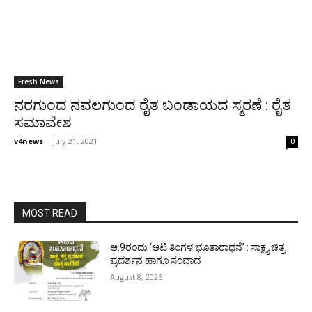
Fresh News
ನರಗುಂದ ನವಲಗುಂದ ರೈತ ಬಂಡಾಯದ ಸ್ಮರಣೆ : ರೈತ
ಸಮಾವೇಶ
v4news
-
July 21, 2021
0
MOST READ
ಆ.9ರಂದು ‘ಆಟಿ ತಿಂಗಳ ಭೂತಾರಾಧನೆ’ : ಸಾಕ್ಷ್ಯ ಚಿತ್ರ
ಪ್ರದರ್ಶನ ಹಾಗೂ ಸಂವಾದ
August 8, 2026