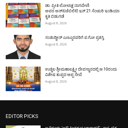
ಡಾ. ಪ್ರೀತಿ ಲೋಲಾಕ್ಷ ನಾಗವೇಣಿ
ಅವರ ಅನ್‌ಟಚೆಬಿಲಿಟಿ ಇನ್ 21 ಸೆಂಚುರಿ ಇಂಡಿಯಾ
ಕೃತಿ ಬಿಡುಗಡೆ
August 8, 2026
ಸಂಶುದ್ಧೀನ್ ಎಣ್ಮೂರವರಿಗೆ ಪ.ಗೋ ಪ್ರಶಸ್ತಿ
August 8, 2026
ಉಚ್ಚಿಲ ಶ್ರೀಮಹಾಲಕ್ಷ್ಮೀ ದೇವಸ್ಥಾನದಲ್ಲಿ ಆ.10ರಂದು
ವಿಶೇಷ ತುಪ್ಪದ ಅಪ್ಪ ಸೇವೆ
August 8, 2026
EDITOR PICKS