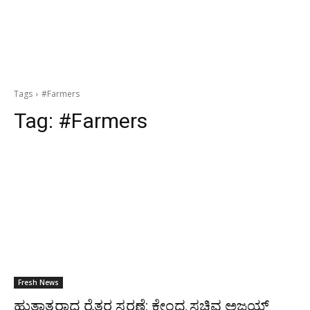
Tags
#Farmers
Tag:
#Farmers
Fresh News
ಹುತಾತ್ಮರಾದ ರೈತರ ಸ್ಮರಣೆ: ಕೇಂದ್ರ ಸಚಿವ ಅಜಯ್