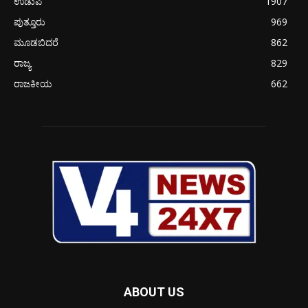
ಉಡುಪಿ
1907
ಪುತ್ತೂರು
969
ಮೂಡಬಿದರೆ
862
ರಾಜ್ಯ
829
ರಾಜಕೀಯ
662
ABOUT US