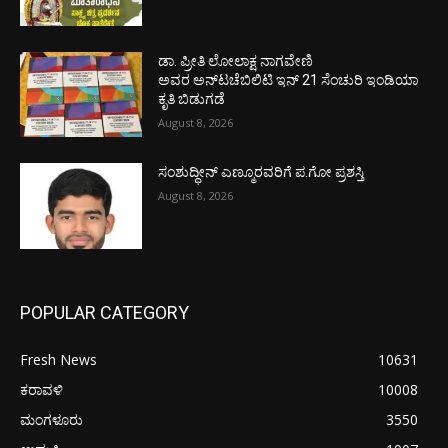
ಡಾ. ಪ್ರೀತಿ ಲೋಲಾಕ್ಷ ನಾಗವೇಣಿ
ಅವರ ಅನ್‌ಟಚೆಬಿಲಿಟಿ ಇನ್ 21 ಸೆಂಚುರಿ ಇಂಡಿಯಾ
ಕೃತಿ ಬಿಡುಗಡೆ
August 8, 2026
ಸಂಶುದ್ಧೀನ್ ಎಣ್ಮೂರವರಿಗೆ ಪ.ಗೋ ಪ್ರಶಸ್ತಿ
August 8, 2026
POPULAR CATEGORY
Fresh News
10631
ಕರಾವಳಿ
10008
ಮಂಗಳೂರು
3550