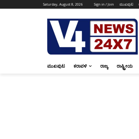
Saturday, August 8, 2026
Sign in / Join
ಮುಖಪುಟ
ಮುಖಪುಟ
ಕರಾವಳಿ
ರಾಜ್ಯ
ರಾಷ್ಟ್ರೀಯ