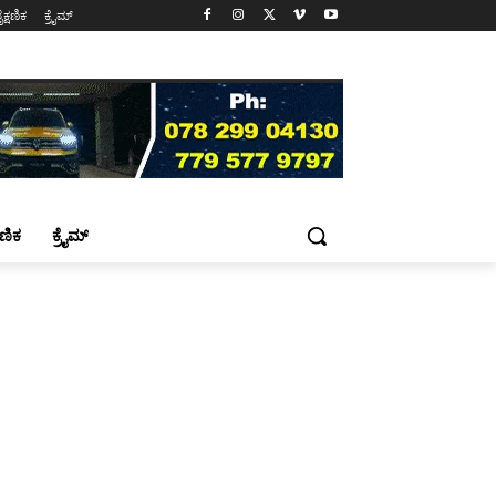
ೈಕ್ಷಣಿಕ
ಕ್ರೈಮ್
್ಷಣಿಕ
ಕ್ರೈಮ್