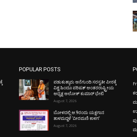
POPULAR POSTS
P
ಕೆ
ಪಡುಕುತ್ಯಾರು ಆನೆಗುಂದಿ ಸರಸ್ವತೀ ಪೀಠಕ್ಕೆ
F
ಯ
ವಿಶ್ವ ಹಿಂದೂ ಪರಿಷತ್ ಅಂತರರಾಷ್ಟ್ರೀಯ
ಕ
ಅಧ್ಯಕ್ಷ ಅಲೋಕ್ ಕುಮಾರ್ ಭೇಟಿ
August 7, 2026
ಮ
ಉ
ಬೋಳದಲ್ಲಿ ಆ.9ರಂದು ಯಕ್ಷಗಾನ
ತಾಳಮದ್ದಳೆ ‘ವೀರಮಣಿ ಕಾಳಗ’
ಪು
August 7, 2026
ಮ