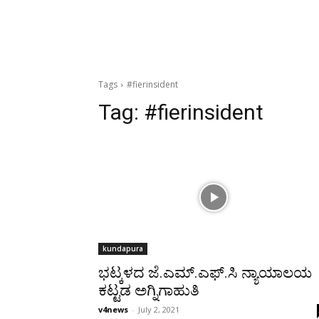
Tags
#fierinsident
Tag:
#fierinsident
kundapura
ಭಟ್ಕಳದ ಜೆ.ಎಮ್.ಎಫ್.ಸಿ ನ್ಯಾಯಾಲಯ
ಕಟ್ಟಡ ಅಗ್ನಿಗಾಹುತಿ
v4news
-
July 2, 2021