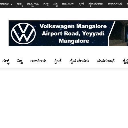
ಕರಾವಳಿ
ರಾಜ್ಯ
ರಾಷ್ಟ್ರೀಯ
ಗಲ್ಫ್
ವಿಶ್ವ
ರಾಜಕೀಯ
ಕ್ರೀಡೆ
ದೈವ ದೇವರು
ಮನರಂಜನೆ
ಶ
ಗಲ್ಫ್
ವಿಶ್ವ
ರಾಜಕೀಯ
ಕ್ರೀಡೆ
ದೈವ ದೇವರು
ಮನರಂಜನೆ
ಶೈಕ