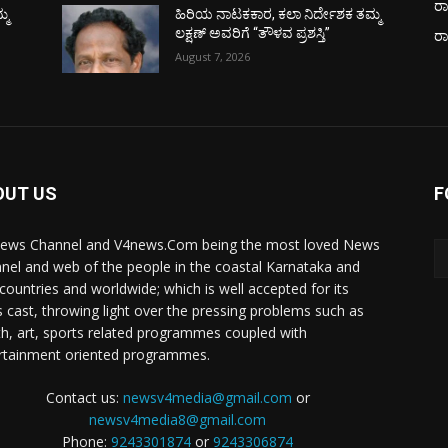
ರಾ
್ಮ
ಹಿರಿಯ ನಾಟಕಕಾರ, ಕಲಾ ನಿರ್ದೇಶಕ ತಮ್ಮ
ಲಕ್ಷಣ್ ಅವರಿಗೆ “ತೌಳವ ಪ್ರಶಸ್ತಿ”
ರ
August 7, 2026
OUT US
F
ews Channel and V4news.Com being the most loved News
nel and web of the people in the coastal Karnataka and
 countries and worldwide; which is well accepted for its
 cast, throwing light over the pressing problems such as
th, art, sports related programmes coupled with
rtainment oriented programmes.
Contact us:
newsv4media@gmail.com
or
newsv4media8@gmail.com
Phone:
9243301874
or
9243306874