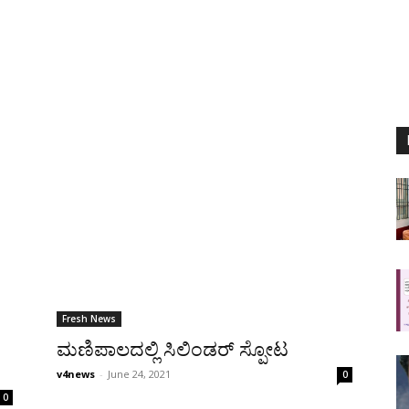
Fresh News
ಮಣಿಪಾಲದಲ್ಲಿ ಸಿಲಿಂಡರ್ ಸ್ಪೋಟ
v4news
-
June 24, 2021
0
0