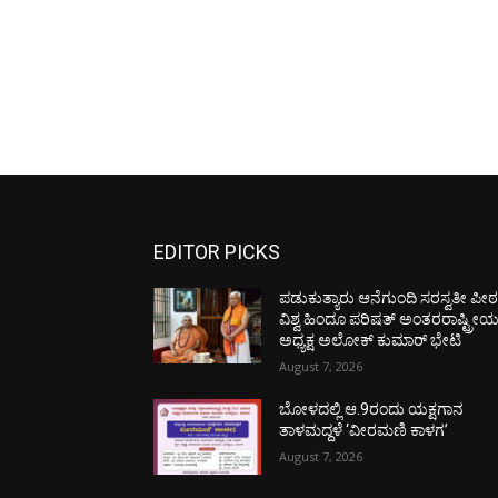
EDITOR PICKS
ಪಡುಕುತ್ಯಾರು ಆನೆಗುಂದಿ ಸರಸ್ವತೀ ಪೀಠಕ್
ವಿಶ್ವ ಹಿಂದೂ ಪರಿಷತ್ ಅಂತರರಾಷ್ಟ್ರೀ
ಅಧ್ಯಕ್ಷ ಅಲೋಕ್ ಕುಮಾರ್ ಭೇಟಿ
August 7, 2026
ಬೋಳದಲ್ಲಿ ಆ.9ರಂದು ಯಕ್ಷಗಾನ
ತಾಳಮದ್ದಳೆ ‘ವೀರಮಣಿ ಕಾಳಗ’
August 7, 2026