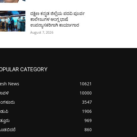
ದಕ್ಷಿಣ ಕನ್ನಡ ಜಿಲ್ಲೆಯ ಪದವಿ ಪೂರ್ವ
ಕಾಲೇಜುಗಳ ಆಂಗ್ಲ ಭಾಷೆ
ಉಪನ್ಯಾಸಕರಿಗಾಗಿ ಕಾರ್ಯಾಗಾರ
August 7, 2026
OPULAR CATEGORY
resh News
10621
ರಾವಳಿ
10000
ಂಗಳೂರು
3547
ಡುಪಿ
1906
ತ್ತೂರು
969
ೂಡಬಿದರೆ
860