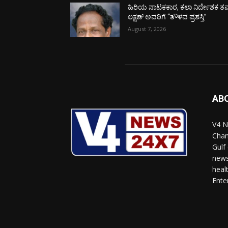
ಹಿರಿಯ ನಾಟಕಕಾರ, ಕಲಾ ನಿರ್ದೇಶಕ ತಮ
ಲಕ್ಷಣ್ ಅವರಿಗೆ “ತೌಳವ ಪ್ರಶಸ್ತಿ”
August 7, 2026
AB
V4 N
Chan
Gulf
news
heal
Ente