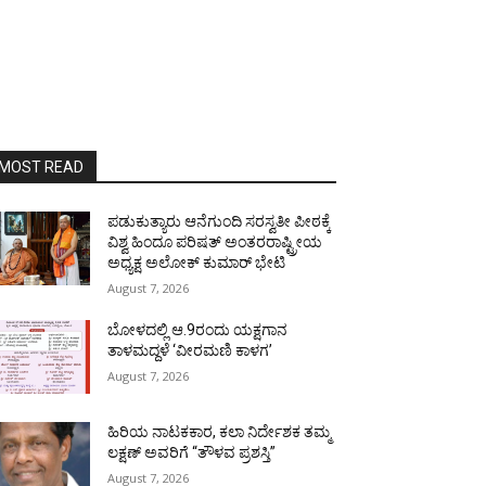
MOST READ
ಪಡುಕುತ್ಯಾರು ಆನೆಗುಂದಿ ಸರಸ್ವತೀ ಪೀಠಕ್ಕೆ
ವಿಶ್ವ ಹಿಂದೂ ಪರಿಷತ್ ಅಂತರರಾಷ್ಟ್ರೀಯ
ಅಧ್ಯಕ್ಷ ಅಲೋಕ್ ಕುಮಾರ್ ಭೇಟಿ
August 7, 2026
ಬೋಳದಲ್ಲಿ ಆ.9ರಂದು ಯಕ್ಷಗಾನ
ತಾಳಮದ್ದಳೆ ‘ವೀರಮಣಿ ಕಾಳಗ’
August 7, 2026
ಹಿರಿಯ ನಾಟಕಕಾರ, ಕಲಾ ನಿರ್ದೇಶಕ ತಮ್ಮ
ಲಕ್ಷಣ್ ಅವರಿಗೆ “ತೌಳವ ಪ್ರಶಸ್ತಿ”
August 7, 2026