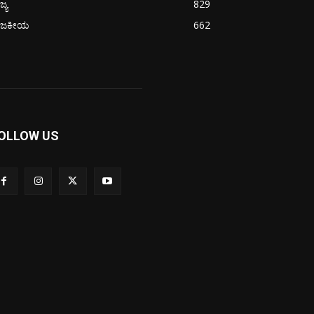
ಜ್ಯ
829
ಾಜಕೀಯ
662
OLLOW US