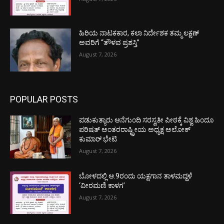
ಹಿರಿಯ ನಾಟಕಕಾರ, ಕಲಾ ನಿರ್ದೇಶಕ ತಮ್ಮ ಲಕ್ಷಣ್
ಅವರಿಗೆ “ತೌಳವ ಪ್ರಶಸ್ತಿ”
August 7, 2026
POPULAR POSTS
ಪಡುಕುತ್ಯಾರು ಆನೆಗುಂದಿ ಸರಸ್ವತೀ ಪೀಠಕ್ಕೆ ವಿಶ್ವ ಹಿಂದೂ
ಪರಿಷತ್ ಅಂತರರಾಷ್ಟ್ರೀಯ ಅಧ್ಯಕ್ಷ ಅಲೋಕ್
ಕುಮಾರ್ ಭೇಟಿ
August 7, 2026
ಬೋಳದಲ್ಲಿ ಆ.9ರಂದು ಯಕ್ಷಗಾನ ತಾಳಮದ್ದಳೆ
‘ವೀರಮಣಿ ಕಾಳಗ’
August 7, 2026