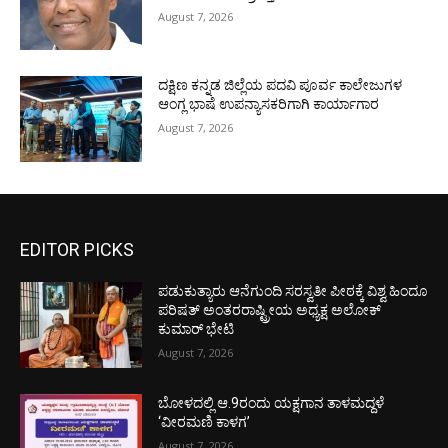
August 7, 2026
ದಕ್ಷಿಣ ಕನ್ನಡ ಜಿಲ್ಲೆಯ ಪದವಿ ಪೂರ್ವ ಕಾಲೇಜುಗಳ
ಆಂಗ್ಲ ಭಾಷೆ ಉಪನ್ಯಾಸಕರಿಗಾಗಿ ಕಾರ್ಯಾಗಾರ
August 7, 2026
EDITOR PICKS
ಪಡುಕುತ್ಯಾರು ಆನೆಗುಂದಿ ಸರಸ್ವತೀ ಪೀಠಕ್ಕೆ ವಿಶ್ವ ಹಿಂದೂ
ಪರಿಷತ್ ಅಂತರರಾಷ್ಟ್ರೀಯ ಅಧ್ಯಕ್ಷ ಅಲೋಕ್
ಕುಮಾರ್ ಭೇಟಿ
August 7, 2026
ಬೋಳದಲ್ಲಿ ಆ.9ರಂದು ಯಕ್ಷಗಾನ ತಾಳಮದ್ದಳೆ
‘ವೀರಮಣಿ ಕಾಳಗ’
August 7, 2026