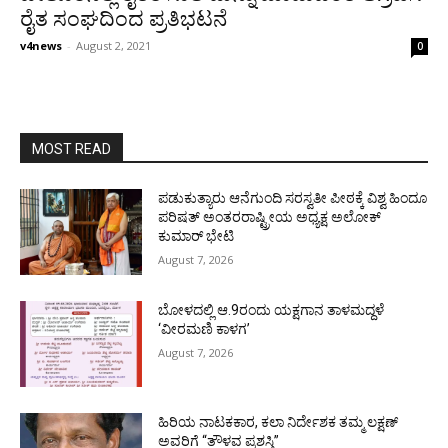
ರೈತ ಸಂಘದಿಂದ ಪ್ರತಿಭಟನೆ
v4news
-
August 2, 2021
0
MOST READ
ಪಡುಕುತ್ಯಾರು ಆನೆಗುಂದಿ ಸರಸ್ವತೀ ಪೀಠಕ್ಕೆ ವಿಶ್ವ ಹಿಂದೂ
ಪರಿಷತ್ ಅಂತರರಾಷ್ಟ್ರೀಯ ಅಧ್ಯಕ್ಷ ಅಲೋಕ್
ಕುಮಾರ್ ಭೇಟಿ
August 7, 2026
ಬೋಳದಲ್ಲಿ ಆ.9ರಂದು ಯಕ್ಷಗಾನ ತಾಳಮದ್ದಳೆ
‘ವೀರಮಣಿ ಕಾಳಗ’
August 7, 2026
ಹಿರಿಯ ನಾಟಕಕಾರ, ಕಲಾ ನಿರ್ದೇಶಕ ತಮ್ಮ ಲಕ್ಷಣ್
ಅವರಿಗೆ “ತೌಳವ ಪ್ರಶಸ್ತಿ”