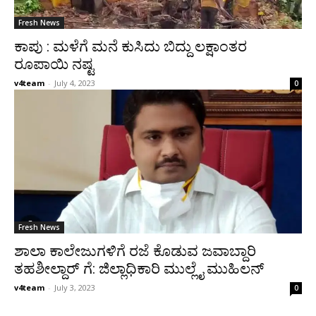
Fresh News
ಕಾಪು : ಮಳೆಗೆ ಮನೆ ಕುಸಿದು ಬಿದ್ದು ಲಕ್ಷಾಂತರ
ರೂಪಾಯಿ ನಷ್ಟ
v4team
-
July 4, 2023
0
Fresh News
ಶಾಲಾ ಕಾಲೇಜುಗಳಿಗೆ ರಜೆ ಕೊಡುವ ಜವಾಬ್ದಾರಿ
ತಹಶೀಲ್ದಾರ್ ಗೆ: ಜಿಲ್ಲಾಧಿಕಾರಿ ಮುಲ್ಲೈ ಮುಹಿಲನ್
v4team
-
July 3, 2023
0