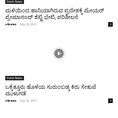
Fresh News
ಮಳೆಯಿಂದ ಹಾನಿಯಾಗಿರುವ ಪ್ರದೇಶಕ್ಕೆ ಮೇಯರ್
ಪ್ರೇಮಾನಂದ್ ಶೆಟ್ಟಿ ಭೇಟಿ, ಪರಿಶೀಲನೆ
v4news
-
July 16, 2021
0
Fresh News
ಒಕ್ಕೆತ್ತೂರು ಹೊಳೆಯ ಸುರುಂಬಡ್ಕ ಕಿರು ಸೇತುವೆ
ಮುಳುಗಡೆ
v4news
-
July 16, 2021
0