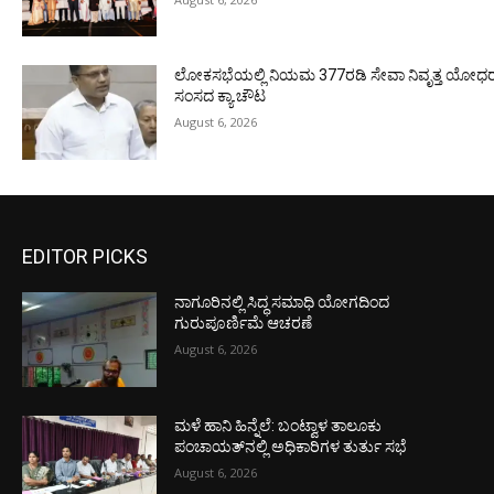
ಲೋಕಸಭೆಯಲ್ಲಿ ನಿಯಮ 377ರಡಿ ಸೇವಾ ನಿವೃತ್ತ ಯೋಧರ ಪ
ಸಂಸದ ಕ್ಯಾ.ಚೌಟ
August 6, 2026
EDITOR PICKS
ನಾಗೂರಿನಲ್ಲಿ ಸಿದ್ಧ ಸಮಾಧಿ ಯೋಗದಿಂದ
ಗುರುಪೂರ್ಣಿಮೆ ಆಚರಣೆ
August 6, 2026
ಮಳೆ ಹಾನಿ ಹಿನ್ನೆಲೆ: ಬಂಟ್ವಾಳ ತಾಲೂಕು
ಪಂಚಾಯತ್‌ನಲ್ಲಿ ಅಧಿಕಾರಿಗಳ ತುರ್ತು ಸಭೆ
August 6, 2026