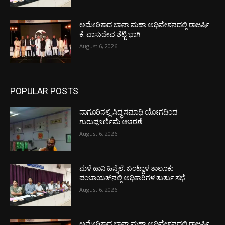
ಅಮೇರಿಕಾದ ಬಾನಾ ಮಹಾ ಅಧಿವೇಶನದಲ್ಲಿ ರಾಜರ್ಷಿ
ಕೆ. ವಾಸುದೇವ ಶೆಟ್ಟಿ ಭಾಗಿ
August 6, 2026
POPULAR POSTS
ನಾಗೂರಿನಲ್ಲಿ ಸಿದ್ಧ ಸಮಾಧಿ ಯೋಗದಿಂದ
ಗುರುಪೂರ್ಣಿಮೆ ಆಚರಣೆ
August 6, 2026
ಮಳೆ ಹಾನಿ ಹಿನ್ನೆಲೆ: ಬಂಟ್ವಾಳ ತಾಲೂಕು
ಪಂಚಾಯತ್‌ನಲ್ಲಿ ಅಧಿಕಾರಿಗಳ ತುರ್ತು ಸಭೆ
August 6, 2026
ಅಮೇರಿಕಾದ ಬಾನಾ ಮಹಾ ಅಧಿವೇಶನದಲ್ಲಿ ರಾಜರ್ಷಿ