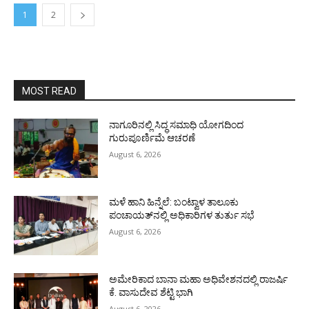
1
2
MOST READ
ನಾಗೂರಿನಲ್ಲಿ ಸಿದ್ಧ ಸಮಾಧಿ ಯೋಗದಿಂದ
ಗುರುಪೂರ್ಣಿಮೆ ಆಚರಣೆ
August 6, 2026
ಮಳೆ ಹಾನಿ ಹಿನ್ನೆಲೆ: ಬಂಟ್ವಾಳ ತಾಲೂಕು
ಪಂಚಾಯತ್‌ನಲ್ಲಿ ಅಧಿಕಾರಿಗಳ ತುರ್ತು ಸಭೆ
August 6, 2026
ಅಮೇರಿಕಾದ ಬಾನಾ ಮಹಾ ಅಧಿವೇಶನದಲ್ಲಿ ರಾಜರ್ಷಿ
ಕೆ. ವಾಸುದೇವ ಶೆಟ್ಟಿ ಭಾಗಿ
August 6, 2026