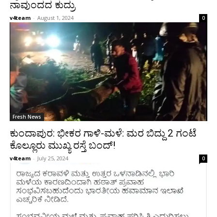
ನಾವುಂದದ ಕುದ್ರು
v4team
-
August 1, 2024
0
Fresh News
ಕುಂದಾಪುರ: ಭೀಕರ ಗಾಳಿ-ಮಳೆ: ಮರ ಬಿದ್ದು 2 ಗಂಟೆ
ಕೊಲ್ಲೂರು ಮುಖ್ಯ ರಸ್ತೆ ಬಂದ್!
v4team
-
July 25, 2024
0