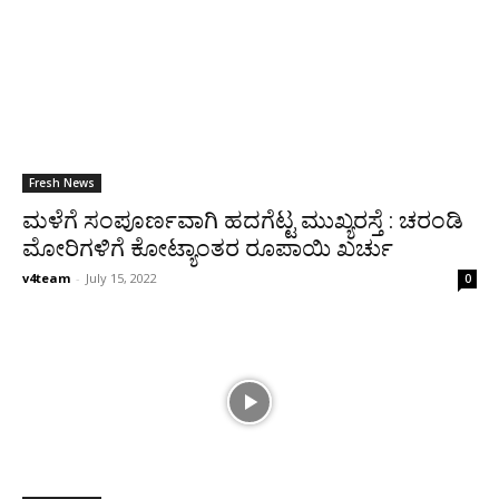
Fresh News
ಮಳೆಗೆ ಸಂಪೂರ್ಣವಾಗಿ ಹದಗೆಟ್ಟ ಮುಖ್ಯರಸ್ತೆ : ಚರಂಡಿ
ಮೋರಿಗಳಿಗೆ ಕೋಟ್ಯಾಂತರ ರೂಪಾಯಿ ಖರ್ಚು
v4team
-
July 15, 2022
0