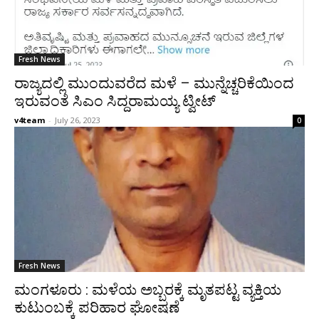
Fresh News
ರಾಜ್ಯದಲ್ಲಿ ಮುಂದುವರೆದ ಮಳೆ – ಮುನ್ನೆಚ್ಚರಿಕೆಯಿಂದ
ಇರುವಂತೆ ಸಿಎಂ ಸಿದ್ದರಾಮಯ್ಯ ಟ್ವೀಟ್
v4team
-
July 26, 2023
0
Fresh News
ಮಂಗಳೂರು : ಮಳೆಯ ಅಬ್ಬರಕ್ಕೆ ಮೃತಪಟ್ಟ ವ್ಯಕ್ತಿಯ
ಕುಟುಂಬಕ್ಕೆ ಪರಿಹಾರ ಘೋಷಣೆ