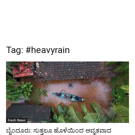
Tag:
#heavyrain
Fresh News
ಬೈಂದೂರು: ಸುತ್ತಲೂ ಹೊಳೆಯಿಂದ ಆವೃತವಾದ