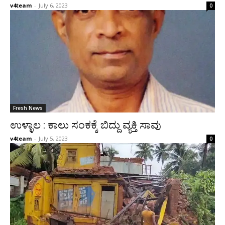
v4team
-
July 6, 2023
0
Fresh News
ಉಳ್ಳಾಲ : ಕಾಲು ಸಂಕಕ್ಕೆ ಬಿದ್ದು ವ್ಯಕ್ತಿ ಸಾವು
v4team
-
July 5, 2023
0