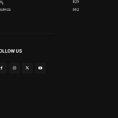
ಜ್ಯ
829
ಾಜಕೀಯ
662
OLLOW US