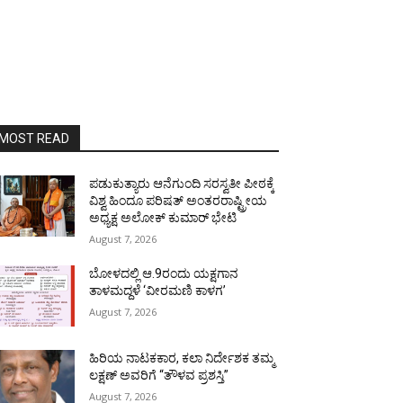
MOST READ
ಪಡುಕುತ್ಯಾರು ಆನೆಗುಂದಿ ಸರಸ್ವತೀ ಪೀಠಕ್ಕೆ
ವಿಶ್ವ ಹಿಂದೂ ಪರಿಷತ್ ಅಂತರರಾಷ್ಟ್ರೀಯ
ಅಧ್ಯಕ್ಷ ಅಲೋಕ್ ಕುಮಾರ್ ಭೇಟಿ
August 7, 2026
ಬೋಳದಲ್ಲಿ ಆ.9ರಂದು ಯಕ್ಷಗಾನ
ತಾಳಮದ್ದಳೆ ‘ವೀರಮಣಿ ಕಾಳಗ’
August 7, 2026
ಹಿರಿಯ ನಾಟಕಕಾರ, ಕಲಾ ನಿರ್ದೇಶಕ ತಮ್ಮ
ಲಕ್ಷಣ್ ಅವರಿಗೆ “ತೌಳವ ಪ್ರಶಸ್ತಿ”
August 7, 2026