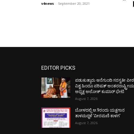
v4news
-
September 20, 2021
EDITOR PICKS
ಪಡುಕುತ್ಯಾರು ಆನೆಗುಂದಿ ಸರಸ್ವತೀ ಪೀಠಕ್
ವಿಶ್ವ ಹಿಂದೂ ಪರಿಷತ್ ಅಂತರರಾಷ್ಟ್ರೀ
ಅಧ್ಯಕ್ಷ ಅಲೋಕ್ ಕುಮಾರ್ ಭೇಟಿ
August 7, 2026
ಬೋಳದಲ್ಲಿ ಆ.9ರಂದು ಯಕ್ಷಗಾನ
ತಾಳಮದ್ದಳೆ ‘ವೀರಮಣಿ ಕಾಳಗ’
August 7, 2026