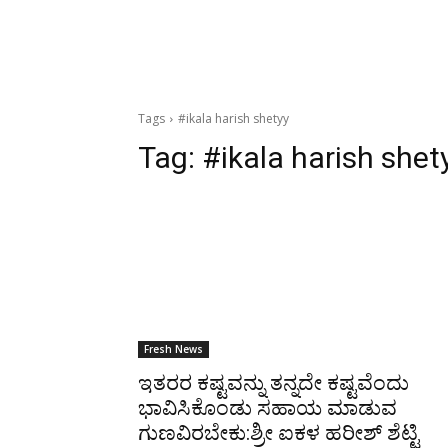
Tags
#ikala harish shetyy
Tag:
#ikala harish shet
Fresh News
ಇತರರ ಕಷ್ಟವನ್ನು ತನ್ನದೇ ಕಷ್ಟವೆಂದು
ಭಾವಿಸಿಕೊಂಡು ಸಹಾಯ ಮಾಡುವ
ಗುಣವಿರಬೇಕು:ಶ್ರೀ ಐಕಳ ಹರೀಶ್ ಶೆಟ್ಟಿ