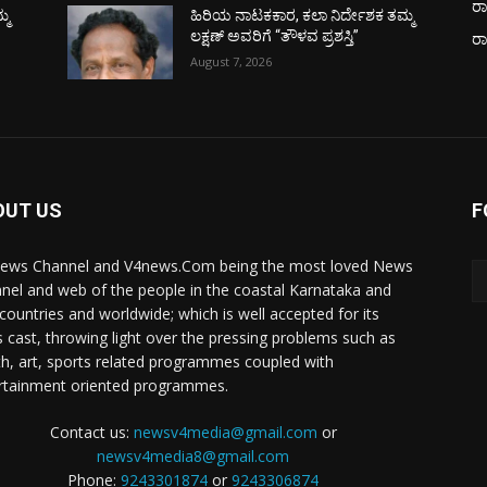
ರಾ
್ಮ
ಹಿರಿಯ ನಾಟಕಕಾರ, ಕಲಾ ನಿರ್ದೇಶಕ ತಮ್ಮ
ಲಕ್ಷಣ್ ಅವರಿಗೆ “ತೌಳವ ಪ್ರಶಸ್ತಿ”
ರ
August 7, 2026
OUT US
F
ews Channel and V4news.Com being the most loved News
nel and web of the people in the coastal Karnataka and
 countries and worldwide; which is well accepted for its
 cast, throwing light over the pressing problems such as
th, art, sports related programmes coupled with
rtainment oriented programmes.
Contact us:
newsv4media@gmail.com
or
newsv4media8@gmail.com
Phone:
9243301874
or
9243306874