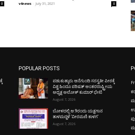
v4news
-
July 31, 2021
0
0
POPULAR POSTS
P
ಕೆ
ಪಡುಕುತ್ಯಾರು ಆನೆಗುಂದಿ ಸರಸ್ವತೀ ಪೀಠಕ್ಕೆ
F
ಯ
ವಿಶ್ವ ಹಿಂದೂ ಪರಿಷತ್ ಅಂತರರಾಷ್ಟ್ರೀಯ
ಕ
ಅಧ್ಯಕ್ಷ ಅಲೋಕ್ ಕುಮಾರ್ ಭೇಟಿ
August 7, 2026
ಮ
ಉ
ಬೋಳದಲ್ಲಿ ಆ.9ರಂದು ಯಕ್ಷಗಾನ
ತಾಳಮದ್ದಳೆ ‘ವೀರಮಣಿ ಕಾಳಗ’
ಪು
August 7, 2026
ಮ