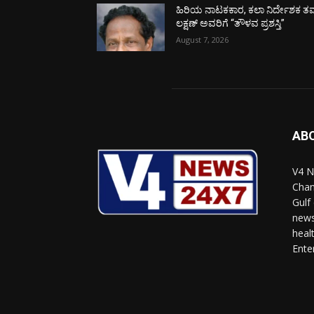
ಹಿರಿಯ ನಾಟಕಕಾರ, ಕಲಾ ನಿರ್ದೇಶಕ ತಮ
ಲಕ್ಷಣ್ ಅವರಿಗೆ “ತೌಳವ ಪ್ರಶಸ್ತಿ”
August 7, 2026
AB
V4 N
Chan
Gulf
news
heal
Ente