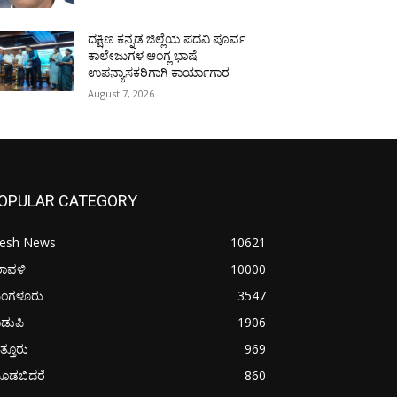
ದಕ್ಷಿಣ ಕನ್ನಡ ಜಿಲ್ಲೆಯ ಪದವಿ ಪೂರ್ವ
ಕಾಲೇಜುಗಳ ಆಂಗ್ಲ ಭಾಷೆ
ಉಪನ್ಯಾಸಕರಿಗಾಗಿ ಕಾರ್ಯಾಗಾರ
August 7, 2026
OPULAR CATEGORY
resh News
10621
ರಾವಳಿ
10000
ಂಗಳೂರು
3547
ಡುಪಿ
1906
ತ್ತೂರು
969
ೂಡಬಿದರೆ
860