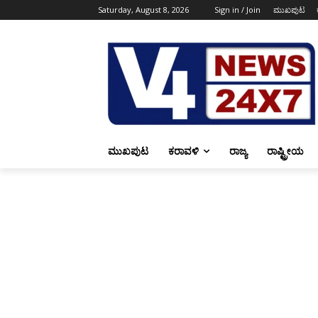
Saturday, August 8, 2026
Sign in / Join
ಮುಖಪುಟ
ಮುಖಪುಟ
ಕರಾವಳಿ
ರಾಜ್ಯ
ರಾಷ್ಟ್ರೀಯ