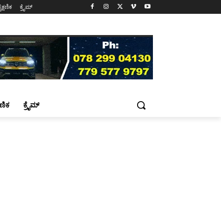
ೈಕ್ಷಣಿಕ
ಕ್ರೈಮ್
್ಷಣಿಕ
ಕ್ರೈಮ್