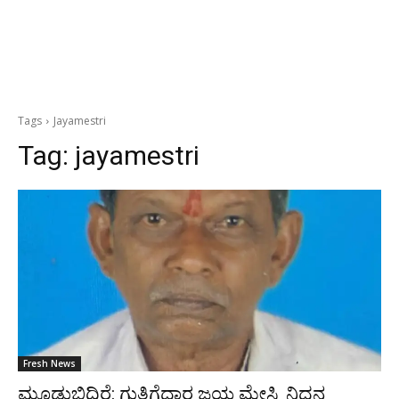
Tags
Jayamestri
Tag:
jayamestri
Fresh News
ಮೂಡುಬಿದಿರೆ: ಗುತ್ತಿಗೆದಾರ ಜಯ ಮೇಸ್ತ್ರಿ ನಿಧನ