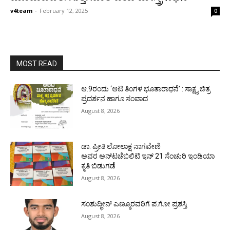
v4team
-
February 12, 2025
0
MOST READ
ಆ.9ರಂದು ‘ಆಟಿ ತಿಂಗಳ ಭೂತಾರಾಧನೆ’ : ಸಾಕ್ಷ್ಯ ಚಿತ್ರ
ಪ್ರದರ್ಶನ ಹಾಗೂ ಸಂವಾದ
August 8, 2026
ಡಾ. ಪ್ರೀತಿ ಲೋಲಾಕ್ಷ ನಾಗವೇಣಿ
ಅವರ ಅನ್‌ಟಚೆಬಿಲಿಟಿ ಇನ್ 21 ಸೆಂಚುರಿ ಇಂಡಿಯಾ
ಕೃತಿ ಬಿಡುಗಡೆ
August 8, 2026
ಸಂಶುದ್ಧೀನ್ ಎಣ್ಮೂರವರಿಗೆ ಪ.ಗೋ ಪ್ರಶಸ್ತಿ
August 8, 2026