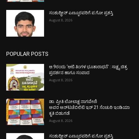
ಸಂಶುದ್ಧೀನ್ ಎಣ್ಮೂರವರಿಗೆ ಪ.ಗೋ ಪ್ರಶಸ್ತಿ
August 8, 2026
POPULAR POSTS
ಆ.9ರಂದು ‘ಆಟಿ ತಿಂಗಳ ಭೂತಾರಾಧನೆ’ : ಸಾಕ್ಷ್ಯ ಚಿತ್ರ
ಪ್ರದರ್ಶನ ಹಾಗೂ ಸಂವಾದ
August 8, 2026
ಡಾ. ಪ್ರೀತಿ ಲೋಲಾಕ್ಷ ನಾಗವೇಣಿ
ಅವರ ಅನ್‌ಟಚೆಬಿಲಿಟಿ ಇನ್ 21 ಸೆಂಚುರಿ ಇಂಡಿಯಾ
ಕೃತಿ ಬಿಡುಗಡೆ
August 8, 2026
ಸಂಶುದ್ಧೀನ್ ಎಣ್ಮೂರವರಿಗೆ ಪ.ಗೋ ಪ್ರಶಸ್ತಿ