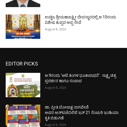
ಉಚ್ಚಿಲ ಶ್ರೀಮಹಾಲಕ್ಷ್ಮೀ ದೇವಸ್ಥಾನದಲ್ಲಿ ಆ.10ರಂದು
ವಿಶೇಷ ತುಪ್ಪದ ಅಪ್ಪ ಸೇವೆ
August 8, 2026
EDITOR PICKS
ಆ.9ರಂದು ‘ಆಟಿ ತಿಂಗಳ ಭೂತಾರಾಧನೆ’ : ಸಾಕ್ಷ್ಯ ಚಿತ್ರ
ಪ್ರದರ್ಶನ ಹಾಗೂ ಸಂವಾದ
August 8, 2026
ಡಾ. ಪ್ರೀತಿ ಲೋಲಾಕ್ಷ ನಾಗವೇಣಿ
ಅವರ ಅನ್‌ಟಚೆಬಿಲಿಟಿ ಇನ್ 21 ಸೆಂಚುರಿ ಇಂಡಿಯಾ
ಕೃತಿ ಬಿಡುಗಡೆ
August 8, 2026